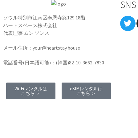
SNS
ソウル特別市江南区奉恩寺路129 18階
ハートスペース株式会社
代表理事 ムン·ソンス
メール住所：your@heartstay.house
電話番号(日本語可能)：(韓国)82-10-3662-7830
Wi-Fiレンタルは
eSIMレンタルは
こちら ＞
こちら ＞
Terms of Service
|
Privacy Policy
|
Refund
Policy