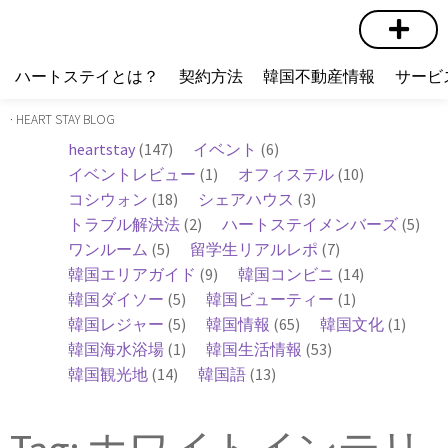
短期賃貸
コミュニティ
ハートステイショップ
物件の種類
ハートステイとは？
契約方法
韓国不動産情報
サービ
· HEART STAY BLOG
heartstay
(147)
イベント
(6)
イベントレビュー
(1)
オフィステル
(10)
コシウォン
(18)
シェアハウス
(3)
トラブル解決法
(2)
ハートステイメンバーズ
(5)
ワンルーム
(5)
留学生リアルレポ
(7)
韓国エリアガイド
(9)
韓国コンビニ
(14)
韓国ダイソー
(5)
韓国ビューティー
(1)
韓国レジャー
(5)
韓国情報
(65)
韓国文化
(1)
韓国海水浴場
(1)
韓国生活情報
(53)
韓国観光地
(14)
韓国語
(13)