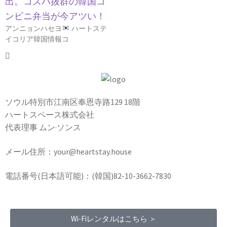
出。コスパ抜群の韓国コ
ンビニ弁当が今アツい！
アンニョンハセヨ
ハートステ
イコリア韓国情報コ
ソウル特別市江南区奉恩寺路129 18階
ハートスペース株式会社
代表理事 ムン·ソンス
メール住所：your@heartstay.house
電話番号(日本語可能)：(韓国)82-10-3662-7830
Wi-Fiレンタルはこちら ＞