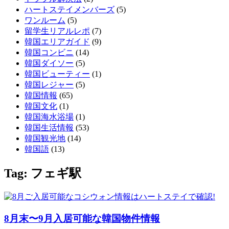
ハートステイメンバーズ
(5)
ワンルーム
(5)
留学生リアルレポ
(7)
韓国エリアガイド
(9)
韓国コンビニ
(14)
韓国ダイソー
(5)
韓国ビューティー
(1)
韓国レジャー
(5)
韓国情報
(65)
韓国文化
(1)
韓国海水浴場
(1)
韓国生活情報
(53)
韓国観光地
(14)
韓国語
(13)
Tag: フェギ駅
8月末〜9月入居可能な韓国物件情報