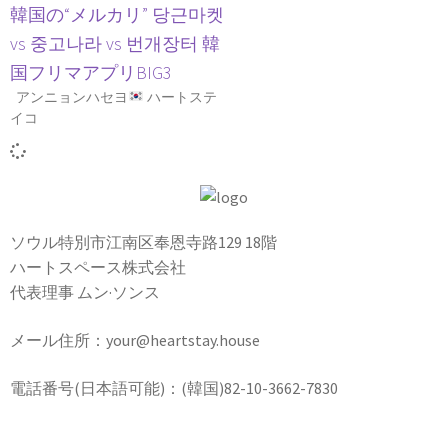
韓国の“メルカリ” 당근마켓
vs 중고나라 vs 번개장터 韓
国フリマアプリBIG3
アンニョンハセヨ
ハートステ
イコ
ソウル特別市江南区奉恩寺路129 18階
ハートスペース株式会社
代表理事 ムン·ソンス
メール住所：your@heartstay.house
電話番号(日本語可能)：(韓国)82-10-3662-7830