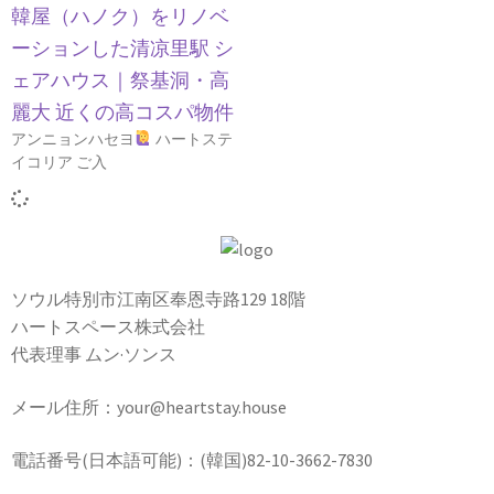
韓屋（ハノク）をリノベ
ーションした清凉里駅 シ
ェアハウス｜祭基洞・高
麗大 近くの高コスパ物件
アンニョンハセヨ
ハートステ
イコリア ご入
ソウル特別市江南区奉恩寺路129 18階
ハートスペース株式会社
代表理事 ムン·ソンス
メール住所：your@heartstay.house
電話番号(日本語可能)：(韓国)82-10-3662-7830