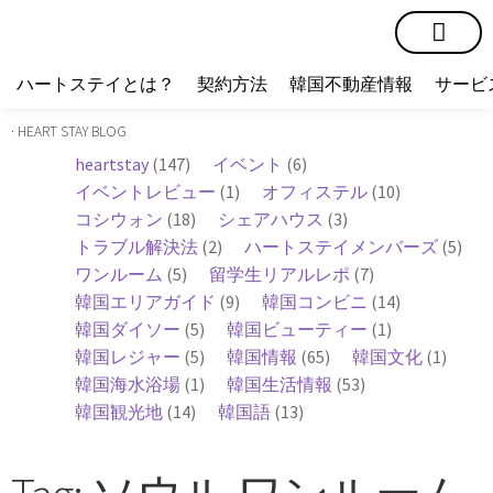
短期賃貸
コミュニティ
ハートステイショップ
物件の種類
ハートステイとは？
契約方法
韓国不動産情報
サービ
· HEART STAY BLOG
heartstay
(147)
イベント
(6)
イベントレビュー
(1)
オフィステル
(10)
コシウォン
(18)
シェアハウス
(3)
トラブル解決法
(2)
ハートステイメンバーズ
(5)
ワンルーム
(5)
留学生リアルレポ
(7)
韓国エリアガイド
(9)
韓国コンビニ
(14)
韓国ダイソー
(5)
韓国ビューティー
(1)
韓国レジャー
(5)
韓国情報
(65)
韓国文化
(1)
韓国海水浴場
(1)
韓国生活情報
(53)
韓国観光地
(14)
韓国語
(13)