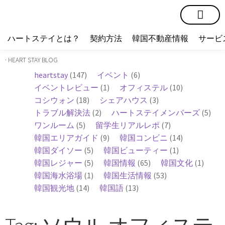
短期賃貸
コミュニティ
ハートステイショップ
物件の種類
ハートステイとは？
契約方法
韓国不動産情報
サービ
· HEART STAY BLOG
heartstay
(147)
イベント
(6)
イベントレビュー
(1)
オフィステル
(10)
コシウォン
(18)
シェアハウス
(3)
トラブル解決法
(2)
ハートステイメンバーズ
(5)
ワンルーム
(5)
留学生リアルレポ
(7)
韓国エリアガイド
(9)
韓国コンビニ
(14)
韓国ダイソー
(5)
韓国ビューティー
(1)
韓国レジャー
(5)
韓国情報
(65)
韓国文化
(1)
韓国海水浴場
(1)
韓国生活情報
(53)
韓国観光地
(14)
韓国語
(13)