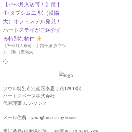
【7〜8月入居可！】踏十
里(タプシムニ)駅（漢陽
大）オフィステル発見！
ハートステイがご紹介す
る特別な物件
【7〜8月入居可！】踏十里(タプシ
ムニ)駅（漢陽大
ソウル特別市江南区奉恩寺路129 18階
ハートスペース株式会社
代表理事 ムン·ソンス
メール住所：your@heartstay.house
電話番号(日本語可能)：(韓国)82-10-3662-7830