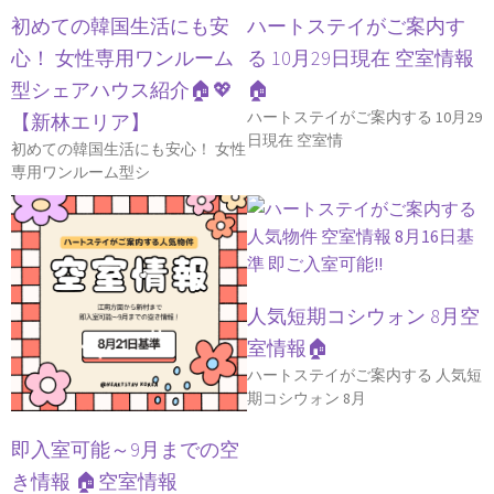
初めての韓国生活にも安
ハートステイがご案内す
心！ 女性専用ワンルーム
る 10月29日現在 空室情報
型シェアハウス紹介🏠💖
🏠
ハートステイがご案内する 10月29
【新林エリア】
日現在 空室情
初めての韓国生活にも安心！ 女性
専用ワンルーム型シ
人気短期コシウォン 8月空
室情報🏠
ハートステイがご案内する 人気短
期コシウォン 8月
即入室可能～9月までの空
き情報 🏠空室情報