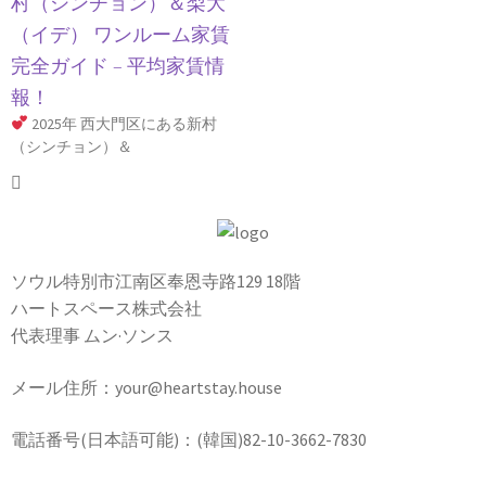
村（シンチョン）＆梨大
（イデ） ワンルーム家賃
完全ガイド – 平均家賃情
報！
2025年 西大門区にある新村
（シンチョン）＆
ソウル特別市江南区奉恩寺路129 18階
ハートスペース株式会社
代表理事 ムン·ソンス
メール住所：your@heartstay.house
電話番号(日本語可能)：(韓国)82-10-3662-7830