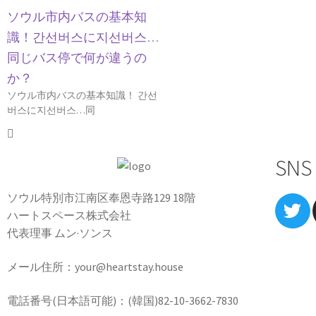
ソウル市内バスの基本知
識！간선버스に지선버스…
同じバス停で何が違うの
か？
ソウル市内バスの基本知識！ 간선
버스に지선버스…同
SNS
ソウル特別市江南区奉恩寺路129 18階
ハートスペース株式会社
代表理事 ムン·ソンス
メール住所：your@heartstay.house
電話番号(日本語可能)：(韓国)82-10-3662-7830