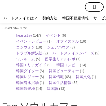
短期賃貸
コミュニティ
ハートステイショップ
物件の種類
ハートステイとは？
契約方法
韓国不動産情報
サービ
· HEART STAY BLOG
heartstay
(147)
イベント
(6)
イベントレビュー
(1)
オフィステル
(10)
コシウォン
(18)
シェアハウス
(3)
トラブル解決法
(2)
ハートステイメンバーズ
(5)
ワンルーム
(5)
留学生リアルレポ
(7)
韓国エリアガイド
(9)
韓国コンビニ
(14)
韓国ダイソー
(5)
韓国ビューティー
(1)
韓国レジャー
(5)
韓国情報
(65)
韓国文化
(1)
韓国海水浴場
(1)
韓国生活情報
(53)
韓国観光地
(14)
韓国語
(13)