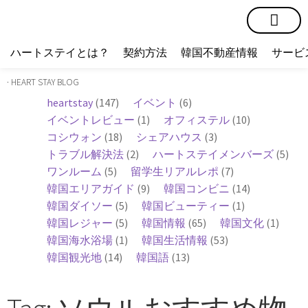
短期賃貸
コミュニティ
ハートステイショップ
物件の種類
ハートステイとは？
契約方法
韓国不動産情報
サービ
· HEART STAY BLOG
heartstay
(147)
イベント
(6)
イベントレビュー
(1)
オフィステル
(10)
コシウォン
(18)
シェアハウス
(3)
トラブル解決法
(2)
ハートステイメンバーズ
(5)
ワンルーム
(5)
留学生リアルレポ
(7)
韓国エリアガイド
(9)
韓国コンビニ
(14)
韓国ダイソー
(5)
韓国ビューティー
(1)
韓国レジャー
(5)
韓国情報
(65)
韓国文化
(1)
韓国海水浴場
(1)
韓国生活情報
(53)
韓国観光地
(14)
韓国語
(13)