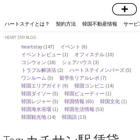
短期賃貸
コミュニティ
ハートステイショップ
物件の種類
ハートステイとは？
契約方法
韓国不動産情報
サービ
· HEART STAY BLOG
heartstay
(147)
イベント
(6)
イベントレビュー
(1)
オフィステル
(10)
コシウォン
(18)
シェアハウス
(3)
トラブル解決法
(2)
ハートステイメンバーズ
(5)
ワンルーム
(5)
留学生リアルレポ
(7)
韓国エリアガイド
(9)
韓国コンビニ
(14)
韓国ダイソー
(5)
韓国ビューティー
(1)
韓国レジャー
(5)
韓国情報
(65)
韓国文化
(1)
韓国海水浴場
(1)
韓国生活情報
(53)
韓国観光地
(14)
韓国語
(13)