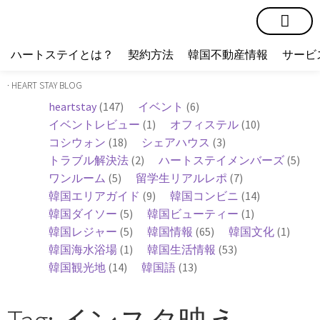
短期賃貸
コミュニティ
ハートステイショップ
物件の種類
ハートステイとは？
契約方法
韓国不動産情報
サービ
· HEART STAY BLOG
heartstay
(147)
イベント
(6)
イベントレビュー
(1)
オフィステル
(10)
コシウォン
(18)
シェアハウス
(3)
トラブル解決法
(2)
ハートステイメンバーズ
(5)
ワンルーム
(5)
留学生リアルレポ
(7)
韓国エリアガイド
(9)
韓国コンビニ
(14)
韓国ダイソー
(5)
韓国ビューティー
(1)
韓国レジャー
(5)
韓国情報
(65)
韓国文化
(1)
韓国海水浴場
(1)
韓国生活情報
(53)
韓国観光地
(14)
韓国語
(13)