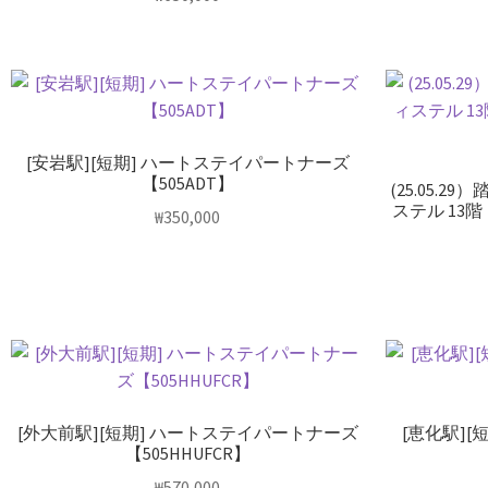
[安岩駅][短期] ハートステイパートナーズ
【505ADT】
(25.05.
ステル 13階
₩
350,000
[外大前駅][短期] ハートステイパートナーズ
[恵化駅]
【505HHUFCR】
₩
570,000