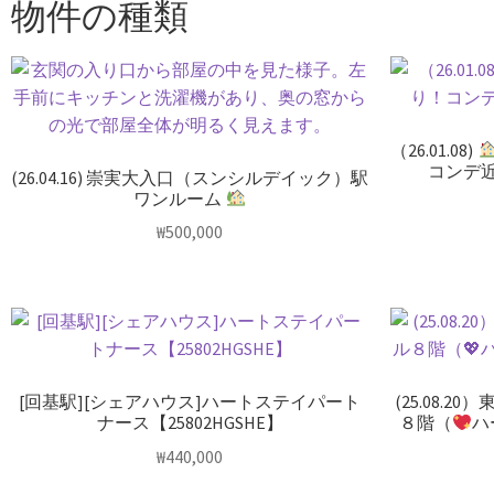
物件の種類
（26.01.08)
コンデ
(26.04.16) 崇実大入口（スンシルデイック）駅
ワンルーム
₩
500,000
[回基駅][シェアハウス]ハートステイパート
(25.08.
ナース【25802HGSHE】
８階（
ハ
₩
440,000