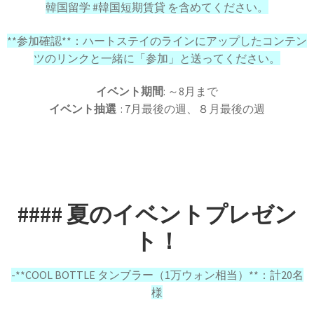
韓国留学 #韓国短期賃貸 を含めてください。
**参加確認**：ハートステイのラインにアップしたコンテン
ツのリンクと一緒に「参加」と送ってください。
イベント期間
: ～8月まで
イベント抽選
: 7月最後の週、８月最後の週
#### 夏のイベントプレゼン
ト！
-**COOL BOTTLE タンブラー（1万ウォン相当）**：計20名
様