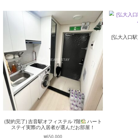
[弘大入口駅
(契約完了) 吉音駅オフィステル 7階
ハート
ステイ実際の入居者が選んだお部屋！
₩
650,000