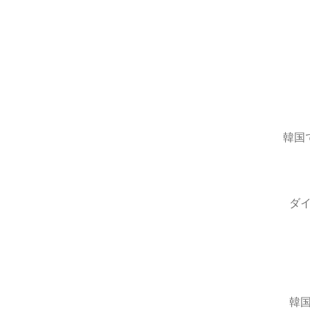
韓国
ダ
韓