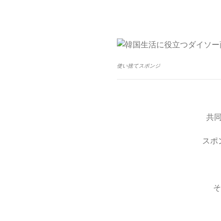
使い捨てスポンジ
共
スポ
そ