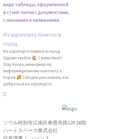
Из аэропорта Кимпхо в
город
Из аэропорта Кимпхо в город
Здравствуйте
С вами Heart
Stay Korea, менеджер по
информационному контенту о
Корее
Сегодня расскажем, как
добраться из аэропорта
ソウル特別市江南区奉恩寺路129 18階
ハートスペース株式会社
代表理事 ムン·ソンス