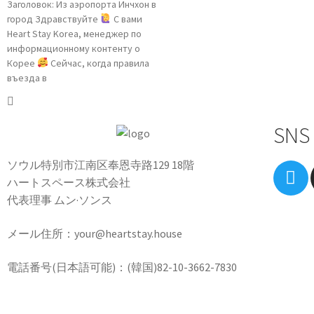
Заголовок: Из аэропорта Инчхон в
город Здравствуйте
С вами
Heart Stay Korea, менеджер по
информационному контенту о
Корее
Сейчас, когда правила
въезда в
SNS
ソウル特別市江南区奉恩寺路129 18階
ハートスペース株式会社
代表理事 ムン·ソンス
メール住所：your@heartstay.house
電話番号(日本語可能)：(韓国)82-10-3662-7830