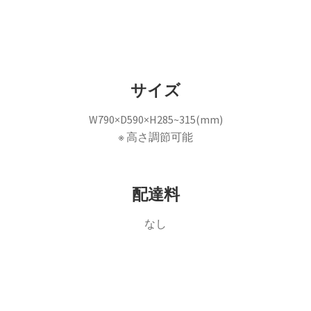
サイズ
W790×D590×H285~315(mm)
※ 高さ調節可能
配達料
なし