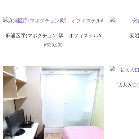
麻浦区庁(マポクチョン)駅 オフィステルA
安岩
₩
630,000
弘大入口