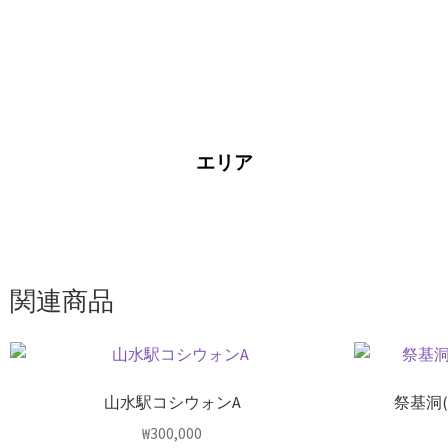
エリア
関連商品
山水駅コシウォンA
祭基洞
₩
300,000