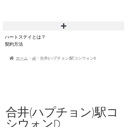
ハートステイとは？
契約方法
韓国不動産情報
サービス費用
ホーム
all
合井(ハプチョン)駅コシウォンD
よくある質問
Heartee
合井(ハプチョン)駅コ
シウォンD