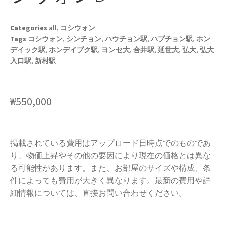
Categories
all
,
コシウォン
Tags
コシウォン
,
シンチョン
,
ハウチョン駅
,
ハプチョン駅
,
ホン
デイック駅
,
ホンデイプク駅
,
ヨンセ大
,
合井駅
,
延世大
,
弘大
,
弘大
入口駅
,
新村駅
₩
550,000
掲載されている費用はアップロード日時点でのものであ
り、物価上昇やその他の要因により現在の価格とは異な
る可能性があります。また、お部屋のサイズや構成、条
件によっても費用が大きく異なります。最新の費用や詳
細情報については、直接お問い合わせください。