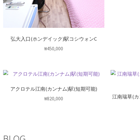
弘大入口(ホンデイック)駅コシウォンC
₩
450,000
アクロテル江南(カンナム)駅(短期可能)
江南瑞草(
₩
820,000
BLOG