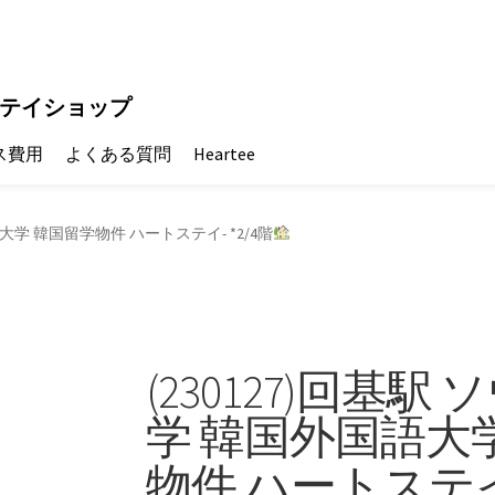
テイショップ
ス費用
よくある質問
Heartee
語大学 韓国留学物件 ハートステイ- *2/4階
(230127)回基駅
学 韓国外国語大
物件 ハートステイ-