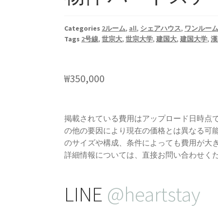
Categories
2ルーム
,
all
,
シェアハウス
,
ワンルー
Tags
2号線
,
世宗大
,
世宗大学
,
建国大
,
建国大学
,
漢
₩
350,000
掲載されている費用はアップロード日時点
の他の要因により現在の価格とは異なる可
のサイズや構成、条件によっても費用が大
詳細情報については、直接お問い合わせく
LINE
@heartstay