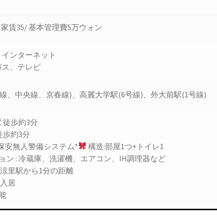
/ 家賃35/ 基本管理費5万ウォン
、インターネット
ガス、テレビ
号線、中央線、京春線)、高麗大学駅(6号線)、外大前駅(1号線)
 徒歩約3分
徒歩約3分
、保安無人警備システム*
構造:部屋1つ+トイレ1
ョン : 冷蔵庫、洗濯機、エアコン、IH調理器など
清涼里駅から1分の距離
初入居
能