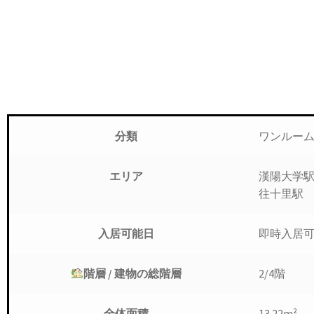
ワンルー
分類
漢陽大学
エリア
往十里駅
入居可能日
即時入居
階層 / 建物の総階層
2/4階
全体面積
13.22m²