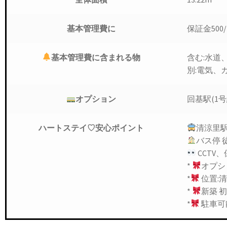
基本管理費に
保証金500
基本管理費に
含まれる物
含む:水道
別:電気、
オプション
回基駅(1
ハートステイ
♡安心ポイント
清涼里駅
バス停 
CCTV
*
オプシ
*
位置:
*
新築 
*
駐車可