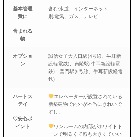
含む:水道、インターネット
基本管理
別:電気、ガス、テレビ
費に
含まれる
物
誠信女子大入口駅(4号線、牛耳新
オプショ
設軽電鉄)、貞陵駅(牛耳新設軽電
ン
鉄)、普門駅(6号線、牛耳新設軽電
鉄)
エレベーターが設置されている
ハートス
新築建物で内外が本当にきれいで
テイ
すし、
♡安心ポ
ワンルームの内部がホワイトト
イント
ーンで明るくて窓も大きくていい