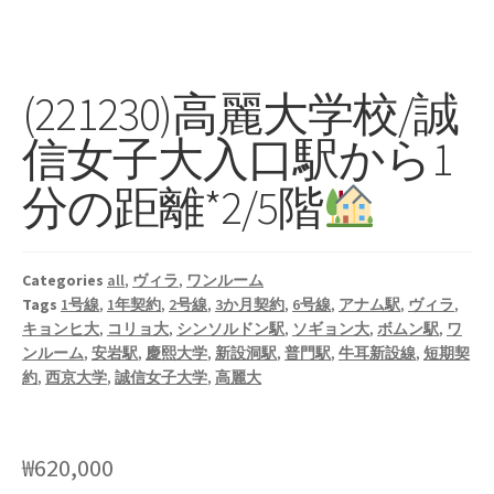
(221230)高麗大学校/誠
信女子大入口駅から1
分の距離*2/5階
Categories
all
,
ヴィラ
,
ワンルーム
Tags
1号線
,
1年契約
,
2号線
,
3か月契約
,
6号線
,
アナム駅
,
ヴィラ
,
キョンヒ大
,
コリョ大
,
シンソルドン駅
,
ソギョン大
,
ボムン駅
,
ワ
ンルーム
,
安岩駅
,
慶熙大学
,
新設洞駅
,
普門駅
,
牛耳新設線
,
短期契
約
,
西京大学
,
誠信女子大学
,
高麗大
₩
620,000