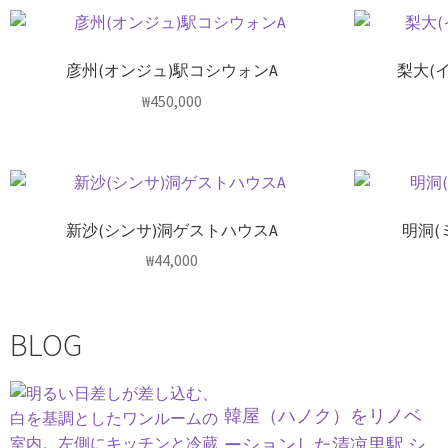
彦州(オンジュ)駅コシウォンA
梨大(
₩
450,000
新沙(シンサ)洞ゲストハウスA
明洞(
₩
44,000
BLOG
韓屋（ハノク）をリノベ
ーションした清凉里駅 シ