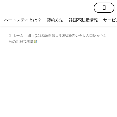
短期賃貸
コミュニティ
ハートステイショップ
物件の種類
ハートステイとは？
契約方法
韓国不動産情報
サービ
ホーム
all
(221230)高麗大学校/誠信女子大入口駅から1
分の距離*2/5階