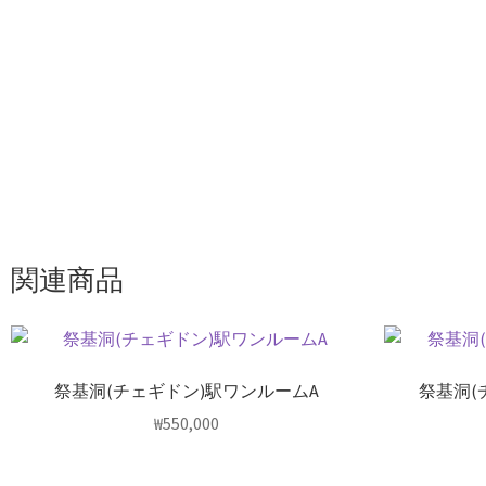
関連商品
祭基洞(チェギドン)駅ワンルームA
祭基洞(
₩
550,000