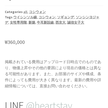
Categories
all
,
コシウォン
Tags
ウイシンソル線
,
コシウォン
,
ソギョンデ
,
ソンシンヨジャ
デ
,
女性専用階
,
新築
,
牛耳新設線
,
西京大
,
誠信女子大
₩
360,000
掲載されている費用はアップロード日時点でのものであ
り、物価上昇やその他の要因により現在の価格とは異な
る可能性があります。また、お部屋のサイズや構成、条
件によっても費用が大きく異なります。最新の費用や詳
細情報については、直接お問い合わせください。
LINE
@heartstay