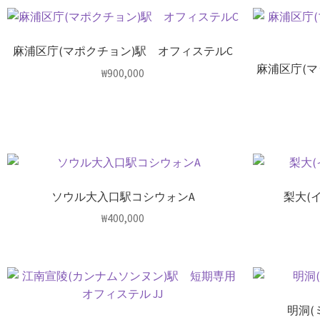
麻浦区庁(マポクチョン)駅 オフィステルC
麻浦区庁(
₩
900,000
ソウル大入口駅コシウォンA
梨大(
₩
400,000
明洞(