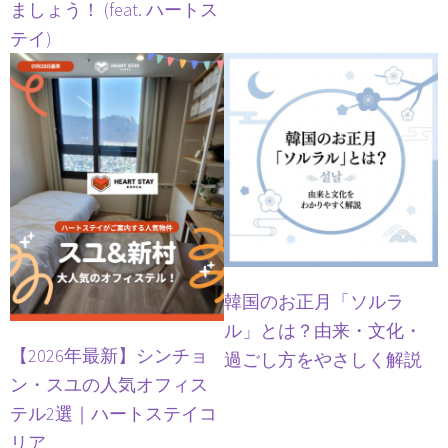
ましょう！ (feat. ハートス
テイ)
韓国のお正月「ソルラ
ル」とは？由来・文化・
【2026年最新】シンチョ
過ごし方をやさしく解説
ン・スユの人気オフィス
テル2選｜ハートステイコ
リア