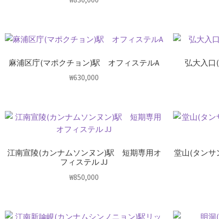
麻浦区庁(マポクチョン)駅 オフィステルA
弘大入口
₩
630,000
江南宣陵(カンナムソンヌン)駅 短期専用オ
堂山(タンサ
フィステル JJ
₩
850,000