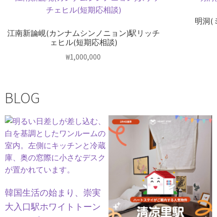
明洞(
江南新論峴(カンナムシンノニョン)駅リッチ
ェヒル(短期応相談)
₩
1,000,000
BLOG
韓国生活の始まり、崇実
大入口駅ホワイトトーン