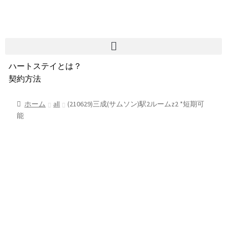
ハートステイとは？
契約方法
韓国不動産情報
サービス費用
ホーム
all
(210629)三成(サムソン)駅2ルームz2 *短期可
能
よくある質問
Heartee