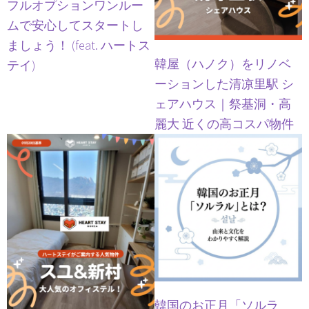
フルオプションワンルー
ムで安心してスタートし
ましょう！ (feat. ハートス
韓屋（ハノク）をリノベ
テイ)
ーションした清凉里駅 シ
ェアハウス｜祭基洞・高
麗大 近くの高コスパ物件
韓国のお正月「ソルラ