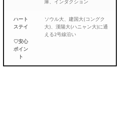
庫、インダクション
ソウル大、建国大(コングク
ハート
大)、漢陽大(ハニャン大)に通
ステイ
える2号線沿い
♡安心
ポイン
ト
短期フルオプション