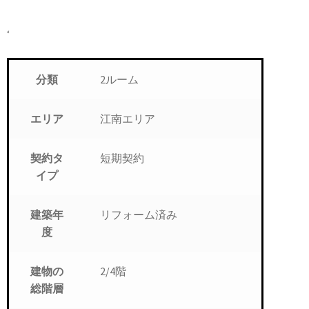
‘
2ルーム
分類
江南エリア
エリア
短期契約
契約タ
イプ
リフォーム済み
建築年
度
2/4階
建物の
総階層