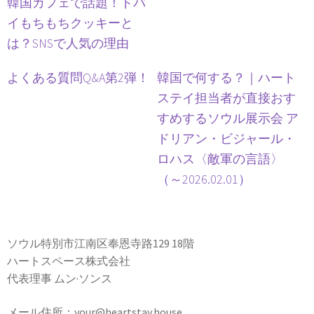
韓国カフェで話題！ドバ
イもちもちクッキーと
は？SNSで人気の理由
よくある質問Q&A第2弾！
韓国で何する？｜ハート
ステイ担当者が直接おす
すめするソウル展示会 ア
ドリアン・ビジャール・
ロハス〈敵軍の言語〉
（～2026.02.01）
ソウル特別市江南区奉恩寺路129 18階
ハートスペース株式会社
代表理事 ムン·ソンス
メール住所：your@heartstay.house