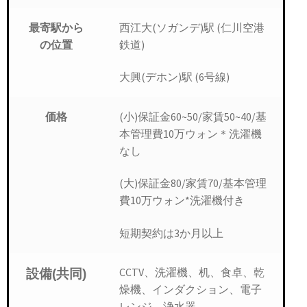
西江大(ソガンデ)駅 (仁川空港
最寄駅から
鉄道)
の位置
大興(デホン)駅 (6号線)
(小)保証金60~50/家賃50~40/基
価格
本管理費10万ウォン＊洗濯機
なし
(大)保証金80/家賃70/基本管理
費10万ウォン*洗濯機付き
短期契約は3か月以上
CCTV、洗濯機、机、食卓、乾
設備(共同)
燥機、インダクション、電子
レンジ、浄水器