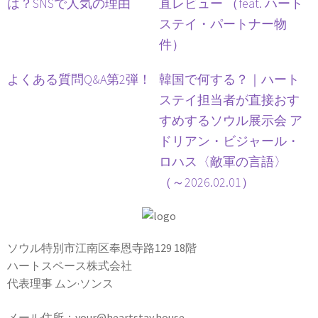
は？SNSで人気の理由
直レビュー （feat. ハート
ステイ・パートナー物
件）
よくある質問Q&A第2弾！
韓国で何する？｜ハート
ステイ担当者が直接おす
すめするソウル展示会 ア
ドリアン・ビジャール・
ロハス〈敵軍の言語〉
（～2026.02.01）
ソウル特別市江南区奉恩寺路129 18階
ハートスペース株式会社
代表理事 ムン·ソンス
メール住所：your@heartstay.house