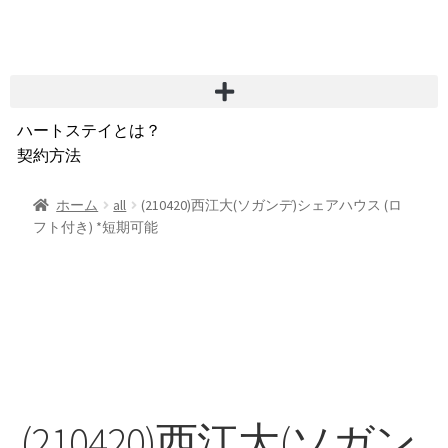
ハートステイとは？
契約方法
韓国不動産情報
サービス費用
ホーム
all
(210420)西江大(ソガンデ)シェアハウス (ロ
フト付き) *短期可能
よくある質問
Heartee
(210420)西江大(ソガン