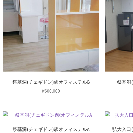
祭基洞(チェギドン)駅オフィステルB
祭基洞
₩
600,000
祭基洞(チェギドン)駅オフィステルA
弘大入口