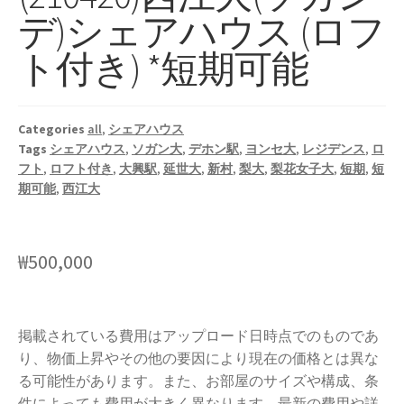
デ)シェアハウス (ロフ
ト付き) *短期可能
Categories
all
,
シェアハウス
Tags
シェアハウス
,
ソガン大
,
デホン駅
,
ヨンセ大
,
レジデンス
,
ロ
フト
,
ロフト付き
,
大興駅
,
延世大
,
新村
,
梨大
,
梨花女子大
,
短期
,
短
期可能
,
西江大
₩
500,000
掲載されている費用はアップロード日時点でのものであ
り、物価上昇やその他の要因により現在の価格とは異な
る可能性があります。また、お部屋のサイズや構成、条
件によっても費用が大きく異なります。最新の費用や詳