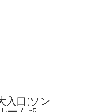
女子大入口(ソン
ルームz5