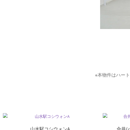
※本物件はハー
山水駅コシウォンA
合井(