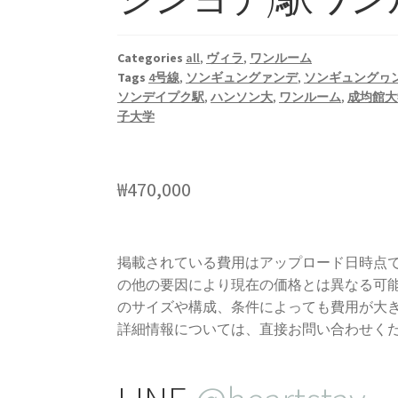
Categories
all
,
ヴィラ
,
ワンルーム
Tags
4号線
,
ソンギュングァンデ
,
ソンギュングヮ
ソンデイプク駅
,
ハンソン大
,
ワンルーム
,
成均館大
子大学
₩
470,000
掲載されている費用はアップロード日時点
の他の要因により現在の価格とは異なる可
のサイズや構成、条件によっても費用が大
詳細情報については、直接お問い合わせく