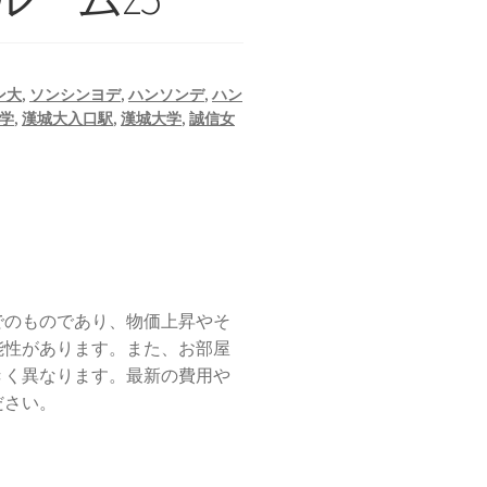
ン大
,
ソンシンヨデ
,
ハンソンデ
,
ハン
学
,
漢城大入口駅
,
漢城大学
,
誠信女
でのものであり、物価上昇やそ
能性があります。また、お部屋
きく異なります。最新の費用や
ださい。