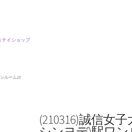
ステイショップ
ワンルームz5
(210316)誠信
シンヨデ)駅ワン