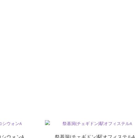
コシウォンA
祭基洞(チェギドン)駅オフィステルA