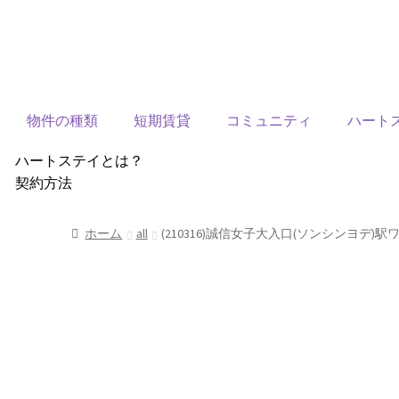
物件の種類
短期賃貸
コミュニティ
ハート
ハートステイとは？
契約方法
韓国不動産情報
サービス費用
ホーム
all
(210316)誠信女子大入口(ソンシンヨデ)駅
よくある質問
Heartee