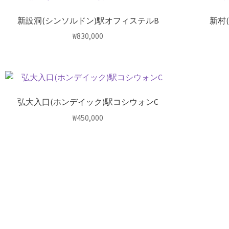
新設洞(シンソルドン)駅オフィステルB
新村
₩
830,000
弘大入口(ホンデイック)駅コシウォンC
₩
450,000