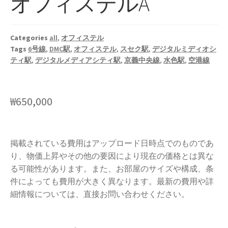
オフィステルA
Categories
all
,
オフィステル
Tags
6号線
,
DMC駅
,
オフィステル
,
スセク駅
,
デジタルミディオシ
ティ駅
,
デジタルメディアシティ駅
,
京義中央線
,
水色駅
,
空港線
₩
650,000
掲載されている費用はアップロード日時点でのものであ
り、物価上昇やその他の要因により現在の価格とは異な
る可能性があります。また、お部屋のサイズや構成、条
件によっても費用が大きく異なります。最新の費用や詳
細情報については、直接お問い合わせください。