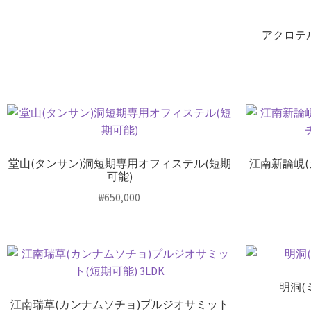
アクロテル
堂山(タンサン)洞短期専用オフィステル(短期
江南新論峴
可能)
₩
650,000
明洞(
江南瑞草(カンナムソチョ)プルジオサミット