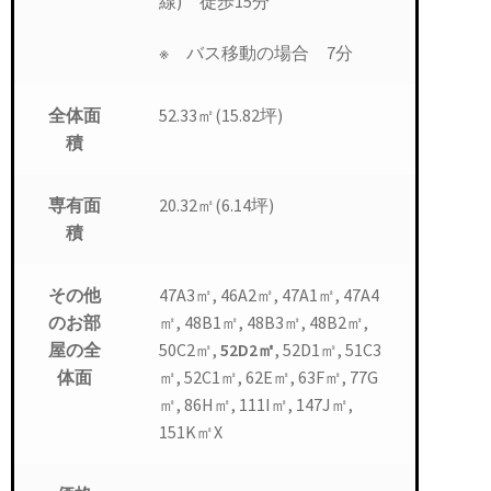
線) 徒歩15分
※ バス移動の場合 7分
52.33㎡(15.82坪)
全体面
積
20.32㎡(6.14坪)
専有面
積
47A3㎡, 46A2㎡, 47A1㎡, 47A4
その他
㎡, 48B1㎡, 48B3㎡, 48B2㎡,
のお部
50C2㎡,
52D2㎡
, 52D1㎡, 51C3
屋の全
㎡, 52C1㎡, 62E㎡, 63F㎡, 77G
体面
㎡, 86H㎡, 111I㎡, 147J㎡,
151K㎡X