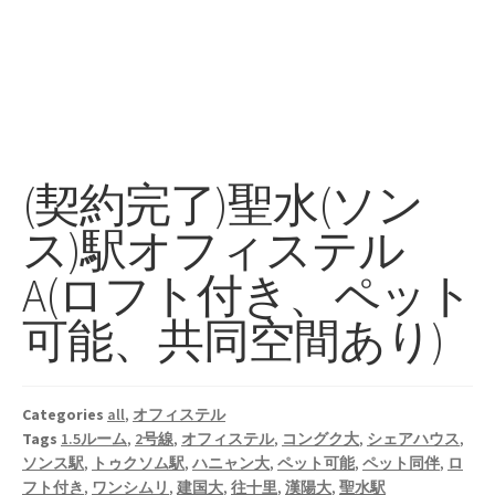
(契約完了)聖水(ソン
ス)駅オフィステル
A(ロフト付き、ペット
可能、共同空間あり)
Categories
all
,
オフィステル
Tags
1.5ルーム
,
2号線
,
オフィステル
,
コングク大
,
シェアハウス
,
ソンス駅
,
トゥクソム駅
,
ハニャン大
,
ペット可能
,
ペット同伴
,
ロ
フト付き
,
ワンシムリ
,
建国大
,
往十里
,
漢陽大
,
聖水駅