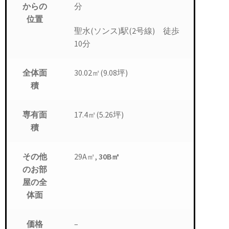
分
からの
位置
聖水(ソンス)駅(2号線) 徒歩
10分
30.02㎡(9.08坪)
全体面
積
17.4㎡(5.26坪)
専有面
積
29A㎡,
30B㎡
その他
のお部
屋の全
体面
–
価格