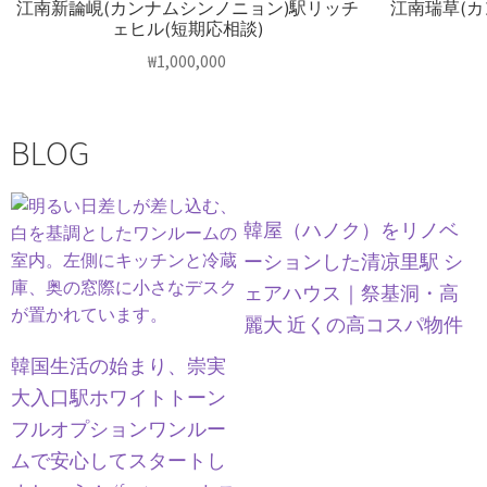
江南新論峴(カンナムシンノニョン)駅リッチ
江南瑞草(
ェヒル(短期応相談)
₩
1,000,000
BLOG
韓屋（ハノク）をリノベ
ーションした清凉里駅 シ
ェアハウス｜祭基洞・高
麗大 近くの高コスパ物件
韓国生活の始まり、崇実
大入口駅ホワイトトーン
フルオプションワンルー
ムで安心してスタートし