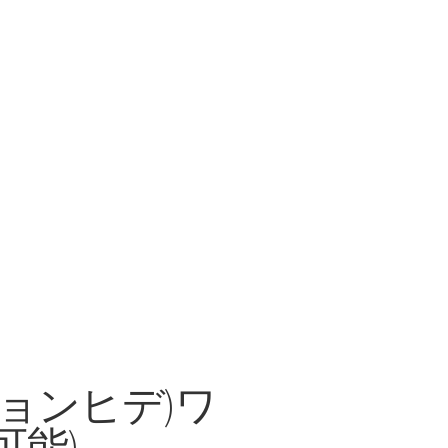
(キョンヒデ)ワ
可能)