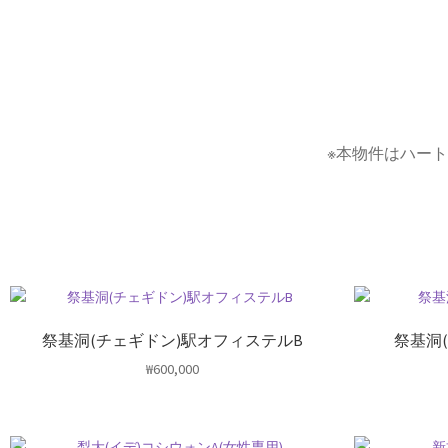
※本物件はハー
祭基洞(チェギドン)駅オフィステルB
祭基洞
₩
600,000