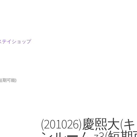
ステイショップ
(短期可能)
(201026)慶熙大
ンルーム z3(短期