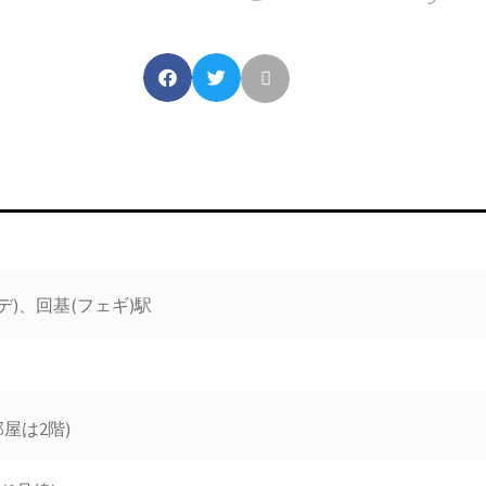
デ)、回基(フェギ)駅
屋は2階)