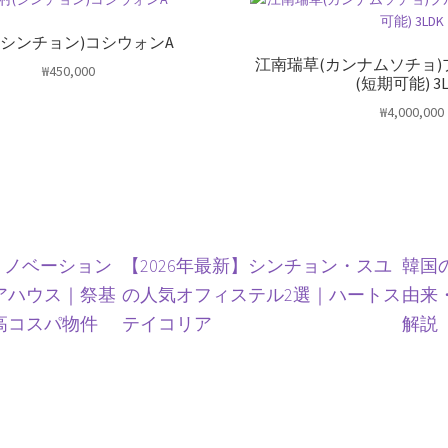
(シンチョン)コシウォンA
江南瑞草(カンナムソチョ
₩
450,000
(短期可能) 3
₩
4,000,000
リノベーション
【2026年最新】シンチョン・スユ
韓国
アハウス｜祭基
の人気オフィステル2選｜ハートス
由来
高コスパ物件
テイコリア
解説