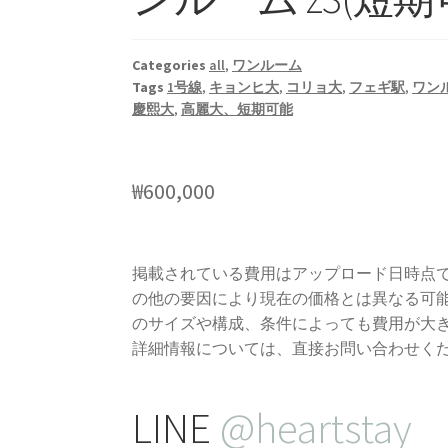
Categories
all
,
ワンルーム
Tags
1号線
,
キョンヒ大
,
コリョ大
,
フェギ駅
,
ワン
慶熙大
,
高麗大、短期可能
₩
600,000
掲載されている費用はアップロード日時点
の他の要因により現在の価格とは異なる可
のサイズや構成、条件によっても費用が大
詳細情報については、直接お問い合わせく
LINE
@heartstay