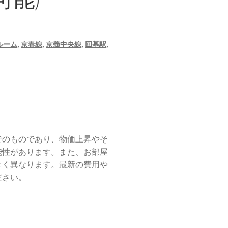
ルーム
,
京春線
,
京義中央線
,
回基駅
,
でのものであり、物価上昇やそ
能性があります。また、お部屋
きく異なります。最新の費用や
ださい。