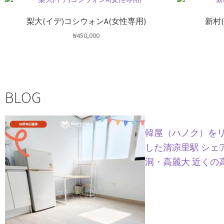
梨大(イデ)コシウォンA(女性専用)
新村
₩
450,000
BLOG
韓屋（ハノク）を
した清凉里駅 シェ
洞・高麗大 近くの