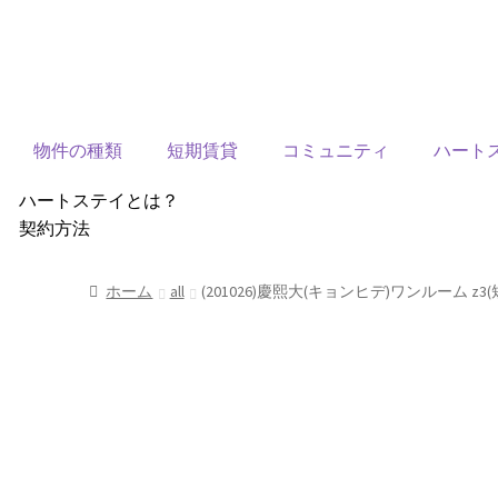
物件の種類
短期賃貸
コミュニティ
ハート
ハートステイとは？
契約方法
韓国不動産情報
サービス費用
ホーム
all
(201026)慶熙大(キョンヒデ)ワンルーム z3
よくある質問
Heartee