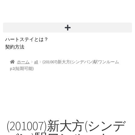
ハートステイとは？
契約方法
韓国不動産情報
サービス費用
ホーム
all
(201007)新大方(シンデバン)駅ワンルーム
p2(短期可能)
よくある質問
Heartee
(201007)新大方(シンデ