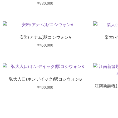
₩
830,000
安岩(アナム)駅コシウォンA
梨大(
₩
450,000
弘大入口(ホンデイック)駅コシウォンB
江南新論峴
₩
400,000