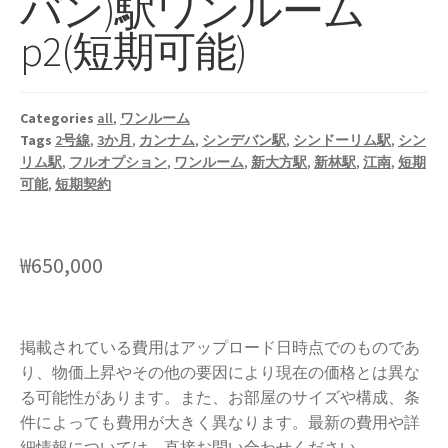
バン)駅ワンルーム
p2(短期可能)
Categories
all
,
ワンルーム
Tags
2号線
,
3か月
,
カンナム
,
シンデバン駅
,
シンドーリム駅
,
シン
リム駅
,
フルオプション
,
ワンルーム
,
新大方駅
,
新林駅
,
江南
,
短期
可能
,
短期契約
₩
650,000
掲載されている費用はアップロード日時点でのものであ
り、物価上昇やその他の要因により現在の価格とは異な
る可能性があります。また、お部屋のサイズや構成、条
件によっても費用が大きく異なります。最新の費用や詳
細情報については、直接お問い合わせください。