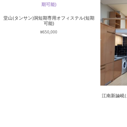
堂山(タンサン)洞短期専用オフィステル(短期
可能)
₩
650,000
江南新論峴