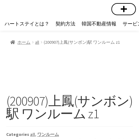
短期賃貸
コミュニティ
ハートステイショップ
物件の種類
ハートステイとは？
契約方法
韓国不動産情報
サービ
ホーム
all
(200907)上鳳(サンボン)駅 ワンルーム z1
(200907)上鳳(サンボン)
駅 ワンルーム z1
Categories
all
,
ワンルーム