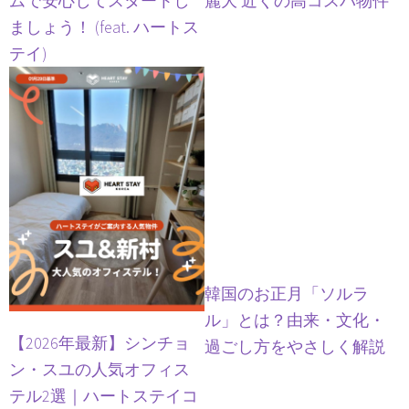
ムで安心してスタートし
麗大 近くの高コスパ物件
ましょう！ (feat. ハートス
テイ)
韓国のお正月「ソルラ
ル」とは？由来・文化・
【2026年最新】シンチョ
過ごし方をやさしく解説
ン・スユの人気オフィス
テル2選｜ハートステイコ