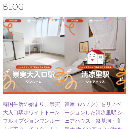
BLOG
韓国生活の始まり、崇実
韓屋（ハノク）をリノベ
大入口駅ホワイトトーン
ーションした清凉里駅 シ
フルオプションワンルー
ェアハウス｜祭基洞・高