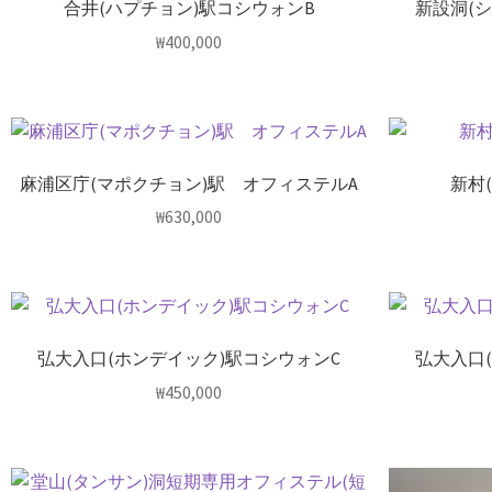
合井(ハプチョン)駅コシウォンB
新設洞(
₩
400,000
麻浦区庁(マポクチョン)駅 オフィステルA
新村
₩
630,000
弘大入口(ホンデイック)駅コシウォンC
弘大入口
₩
450,000