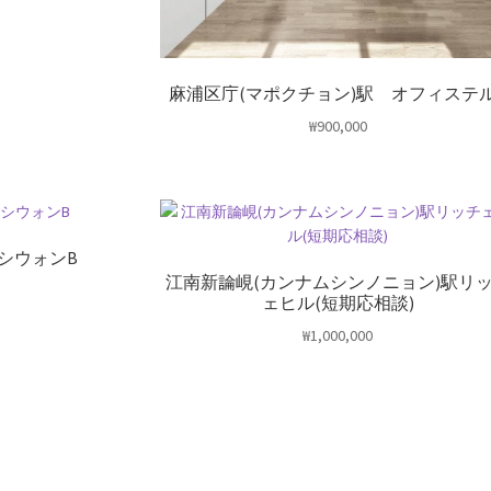
麻浦区庁(マポクチョン)駅 オフィステル
₩
900,000
シウォンB
江南新論峴(カンナムシンノニョン)駅リ
ェヒル(短期応相談)
₩
1,000,000