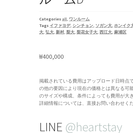
Categories
all
,
ワンルーム
Tags
イファヨデ
,
シンチョン
,
ソガン大
,
ホンイク
大
,
弘大
,
新村
,
梨大
,
梨花女子大
,
西江大
,
麻浦区
₩
400,000
掲載されている費用はアップロード日時点
の他の要因により現在の価格とは異なる可
のサイズや構成、条件によっても費用が大
詳細情報については、直接お問い合わせく
LINE
@heartstay