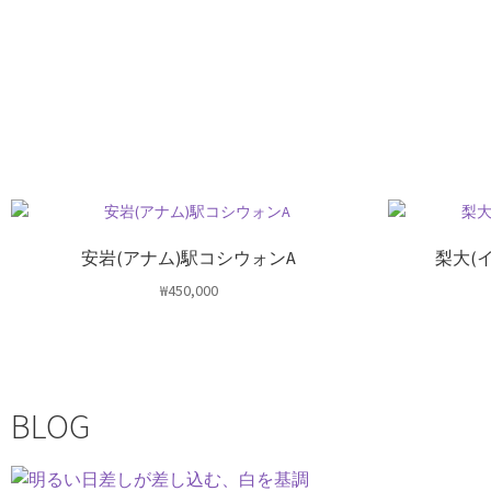
安岩(アナム)駅コシウォンA
梨大(
₩
450,000
BLOG