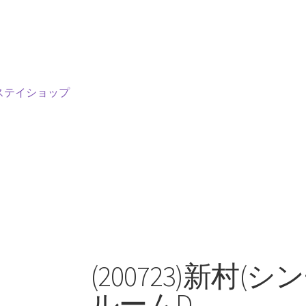
ステイショップ
(200723)新村(
ルームD