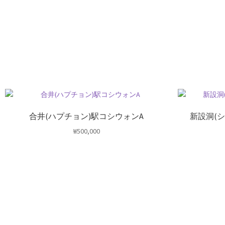
合井(ハプチョン)駅コシウォンA
新設洞(
₩
500,000