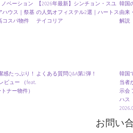
リノベーション
【2026年最新】シンチョン・スユ
韓国
アハウス｜祭基
の人気オフィステル2選｜ハートス
由来
高コスパ物件
テイコリア
解説
潔感たっぷり！
よくある質問Q&A第2弾！
韓国
ュー （feat.
当者
ートナー物件）
示会
ハス
2026.
お問い