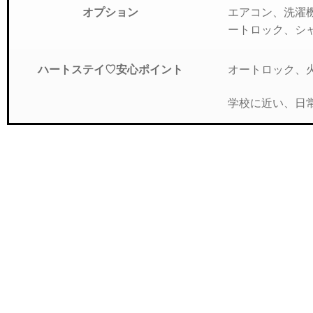
エアコン、洗濯
オプション
ートロック、シ
オートロック、火
ハートステイ♡安心ポイント
学校に近い、日