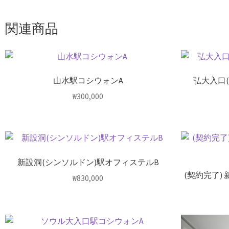
関連商品
山水駅コシウォンA
弘大入口
₩
300,000
新設洞(シンソルドン)駅オフィステルB
(契約完了)
₩
830,000