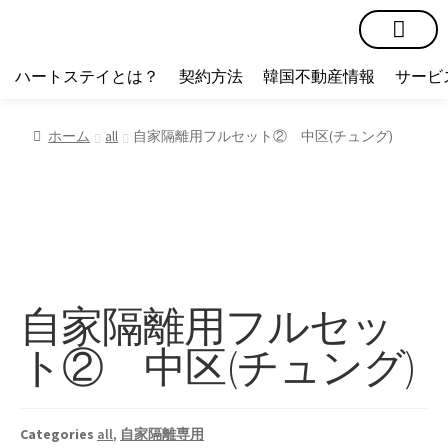
短期賃貸
コミュニティ
ハートステイショップ
物件の種類
ハートステイとは？
契約方法
韓国不動産情報
サービ
ホーム
all
自家隔離用フルセット② 中区(チュング)
自家隔離用フルセッ
ト② 中区(チュング)
Categories
all
,
自家隔離専用