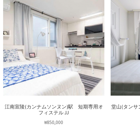
江南宣陵(カンナムソンヌン)駅 短期専用オ
堂山(タンサ
フィステル JJ
₩
850,000