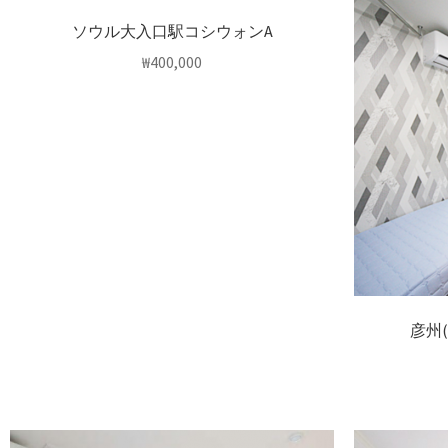
ソウル大入口駅コシウォンA
₩
400,000
彦州