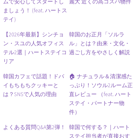
ムで安心してスタートし
麗大 近くの高コスパ物件
ましょう！ (feat. ハートス
テイ)
【2026年最新】シンチョ
韓国のお正月「ソルラ
ン・スユの人気オフィス
ル」とは？由来・文化・
テル2選｜ハートステイコ
過ごし方をやさしく解説
リア
韓国カフェで話題！ドバ
🏠 ナチュラル＆清潔感た
イもちもちクッキーと
っぷり！ソウル2ルーム正
は？SNSで人気の理由
直レビュー （feat. ハート
ステイ・パートナー物
件）
よくある質問Q&A第2弾！
韓国で何する？｜ハート
ステイ担当者が直接おす