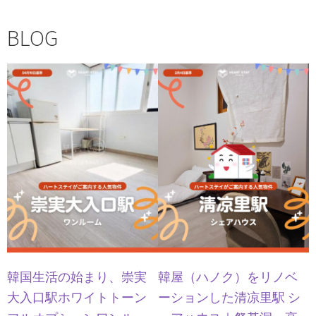
BLOG
韓国生活の始まり、崇実
韓屋（ハノク）をリノベ
大入口駅ホワイトトーン
ーションした清凉里駅 シ