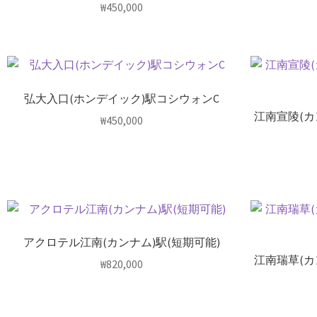
₩
450,000
弘大入口(ホンデイック)駅コシウォンC
江南宣陵(
₩
450,000
アクロテル江南(カンナム)駅(短期可能)
江南瑞草(
₩
820,000