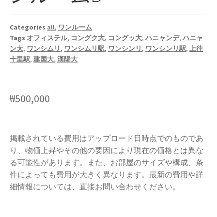
Categories
all
,
ワンルーム
Tags
オフィステル
,
コングク大
,
コングッ大
,
ハニャンデ
,
ハニャ
ン大
,
ワンシムリ
,
ワンシムリ駅
,
ワンシンリ
,
ワンシンリ駅
,
上往
十里駅
,
建国大
,
漢陽大
₩
500,000
掲載されている費用はアップロード日時点でのものであ
り、物価上昇やその他の要因により現在の価格とは異な
る可能性があります。また、お部屋のサイズや構成、条
件によっても費用が大きく異なります。最新の費用や詳
細情報については、直接お問い合わせください。