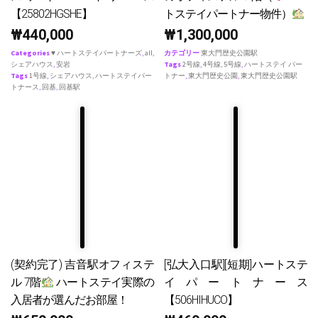
【25802HGSHE】
トステイパートナー物件）
₩
440,000
₩
1,300,000
Categories
♥ ハートステイパートナーズ
,
all
,
カテゴリー
東大門歴史公園駅
シェアハウス
,
安岩
Tags
2号線
,
4号線
,
5号線
,
ハートステイ パー
Tags
1号線
,
シェアハウス
,
ハートステイパー
トナー
,
東大門歴史公園
,
東大門歴史公園駅
トナース
,
回基
,
回基駅
(契約完了) 吉音駅オフィステ
[弘大入口駅][短期]ハートステ
ル 7階
ハートステイ実際の
イパートナース
入居者が選んだお部屋！
【506HIHUCO】