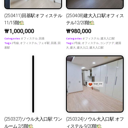
(25.04.11)回基駅オフィステル
(25.04.08)建大入口駅オフィス
11/15階
テル12/20階
₩
1,000,000
₩
980,000
Categories
オフィステル
,
回基
Categories
オフィステル
,
建大入口駅
Tags
2号線
,
オフィステル
,
フェギ駅
,
回基
,
回
Tags
2号線
,
オフィステル
,
コングクデ
,
建国
基駅
大
,
建大
,
建大入口
,
建大入口駅
(25.03.27)ソウル大入口駅 ワン
(25.03.24)ソウル大入口駅 オフ
ルーム 2/5階
ィステル 9/20階