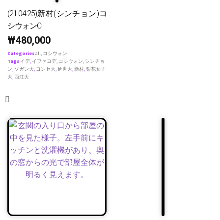
(21.04.25)新村(シンチョン)コ
シウォンC
₩
480,000
Categories
all
,
コシウォン
Tags
イデ
,
イファヨデ
,
コシウォン
,
シンチョ
ン
,
ソガン大
,
ヨンセ大
,
延世大
,
新村
,
梨花女子
大
,
西江大