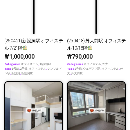
(25.04.21)新設洞駅オフィステ
(25.04.18) 外大前駅 オフィステ
ル 7/21階
ル 10/18階
₩
1,000,000
₩
790,000
Categories
オフィステル
,
新設洞駅
Categories
オフィステル
,
外大
Tags
1号線
,
2号線
,
オフィステル
,
シンソルド
Tags
1号線
,
ウェデアプ駅
,
オフィステル
,
外
ン駅
,
新設洞
,
新設洞駅
大
,
外大前駅