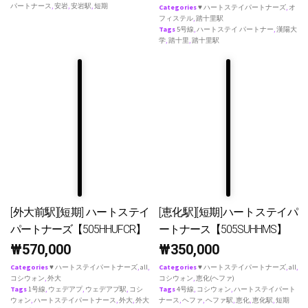
パートナース
,
安岩
,
安岩駅
,
短期
Categories
♥ ハートステイパートナーズ
,
オ
フィステル
,
踏十里駅
Tags
5号線
,
ハートステイ パートナー
,
漢陽大
学
,
踏十里
,
踏十里駅
[外大前駅][短期] ハートステイ
[恵化駅][短期]ハートステイパ
パートナーズ【505HHUFCR】
ートナース【505SUHHMS】
₩
570,000
₩
350,000
Categories
♥ ハートステイパートナーズ
,
all
,
Categories
♥ ハートステイパートナーズ
,
all
,
コシウォン
,
外大
コシウォン
,
恵化(ヘファ)
Tags
1号線
,
ウェデアプ
,
ウェデアプ駅
,
コシ
Tags
4号線
,
コシウォン
,
ハートステイパート
ウォン
,
ハートステイパートナース
,
外大
,
外大
ナース
,
ヘファ
,
ヘファ駅
,
恵化
,
恵化駅
,
短期