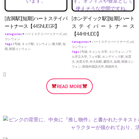
[吉洞駅][短期]ハートステイパ
[ホンデイック駅][短期]ハート
ートナース【44SNUEGR】
ステイパートナース
【44HIHUDD】
Categories
♥ ハートステイパートナーズ
,
all
,
コシウォン
Categories
♥ ハートステイパートナーズ
,
all
,
Tags
2号線
,
キョデ駅
,
コシウォン
,
教大駅
,
短
コシウォン
期
,
韓国コシウォン
Tags
2号線
,
キョンヒ大学
,
コシウォン
,
ソウ
ル市立大学
,
フェギ駅
,
ホンデイック駅
,
光雲
大
,
光雲大学
,
外大前駅
,
慶熙大
,
短期
,
韓国コシ
ウォン
,
韓国外国語大学
,
韓国外大
READ MORE