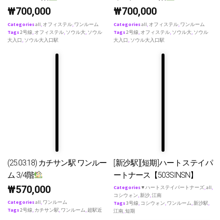
₩
700,000
₩
700,000
Categories
all
,
オフィステル
,
ワンルーム
Categories
all
,
オフィステル
,
ワンルーム
Tags
2号線
,
オフィステル
,
ソウル大
,
ソウル
Tags
2号線
,
オフィステル
,
ソウル大
,
ソウル
大入口
,
ソウル大入口駅
大入口
,
ソウル大入口駅
(25.03.18) カチサン駅 ワンルー
[新沙駅][短期]ハートステイパ
ム 3/4階
ートナース【503SINSN】
₩
570,000
Categories
♥ ハートステイパートナーズ
,
all
,
コシウォン
,
新沙
,
江南
Categories
all
,
ワンルーム
Tags
3号線
,
コシウォン
,
ワンルーム
,
新沙駅
,
Tags
2号線
,
カチサン駅
,
ワンルーム
,
超駅近
江南
,
短期