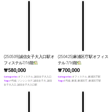
(25.05.09)誠信女子大入口駅オ
(25.04.25)麻浦区庁駅オフィス
フィステル7/16階
テル 7/16階
₩
580,000
₩
700,000
Categories
オフィステル
,
誠信女子大入口
Categories
オフィステル
,
麻浦区庁駅
Tags
4号線
,
ソンシンヨデ
,
誠信女子大
,
誠信
Tags
6号線
,
麻浦
,
麻浦区庁
,
麻浦区庁駅
女子大入口
,
誠信女子大入口駅