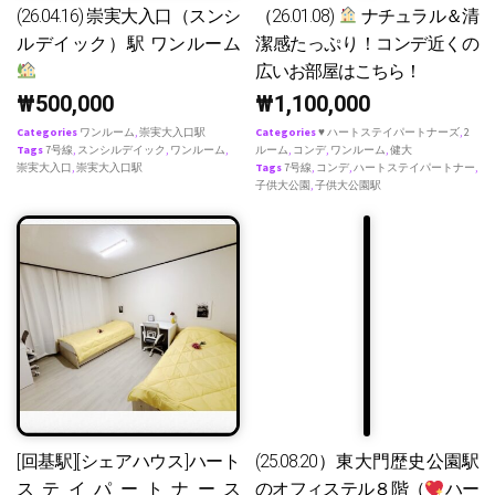
(26.04.16) 崇実大入口（スンシ
（26.01.08)
ナチュラル＆清
ルデイック）駅 ワンルーム
潔感たっぷり！コンデ近くの
広いお部屋はこちら！
₩
500,000
₩
1,100,000
Categories
ワンルーム
,
崇実大入口駅
Categories
♥ ハートステイパートナーズ
,
2
Tags
7号線
,
スンシルデイック
,
ワンルーム
,
ルーム
,
コンデ
,
ワンルーム
,
健大
崇実大入口
,
崇実大入口駅
Tags
7号線
,
コンデ
,
ハートステイパートナー
,
子供大公園
,
子供大公園駅
[回基駅][シェアハウス]ハート
(25.08.20）東大門歴史公園駅
ステイパートナース
のオフィステル８階（
ハー