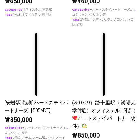
₩
650,000
₩
460,000
Categories
オフィステル
,
吉音駅
Categories
♥ ハートステイパートナーズ
,
all
,
Tags
4号線
,
オフィステル
,
吉音駅
コシウォン
,
弘大(ホンデ)
Tags
2号線
,
ホンデ
,
弘大
,
弘大入口
,
弘大入口
駅
,
短期
[安岩駅][短期] ハートステイパ
(25.05.29）踏十里駅（漢陽大
ートナーズ【505ADT】
学付近）オフィステル 13階（
ハートステイ パートナー物
₩
350,000
件）
Categories
♥ ハートステイパートナーズ
,
all
,
コシウォン
,
安岩
₩
850,000
Tags
6号線
,
アナム
,
アナム駅
,
ハートステイ