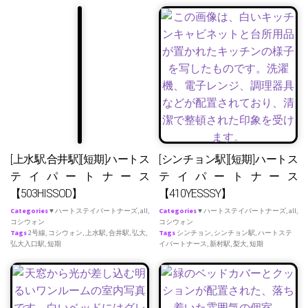
[上水駅,合井駅][短期]ハートス
[シンチョン駅][短期]ハートス
テイパートナース
テイパートナース
【503HISSOD】
【410YESSSY】
Categories
♥ ハートステイパートナーズ
,
all
,
Categories
♥ ハートステイパートナーズ
,
all
,
コシウォン
コシウォン
Tags
2号線
,
コシウォン
,
上水駅
,
合井駅
,
弘大
,
Tags
シンチョン
,
シンチョン駅
,
ハートステ
弘大入口駅
,
短期
イパートナース
,
新村駅
,
梨大
,
短期