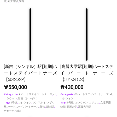
前
,
外大前駅
,
短期
[新吉（シンギル）駅][短期]ハ
[高麗大学駅][短期]ハートステ
ートステイパートナーズ
イパートナーズ
【504SGSP】
【504KGDDS】
₩
550,000
₩
430,000
Categories
♥ ハートステイパートナーズ
,
all
,
Categories
♥ ハートステイパートナーズ
,
all
,
コシウォン
,
新吉（シンギル）
コシウォン
Tags
1号線
,
コシウォン
,
シンギル
,
シンギル
Tags
6号線
,
コシウォン
,
コリョ大
,
女性専用
,
駅
,
ハートステイパートナース
,
新吉
,
新吉駅
,
短期
,
高麗大学
,
高麗大学駅
男女共用
,
短期