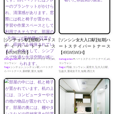
[シンチョン駅][短期]ハートス
[ソンシン女大入口駅][短期]ハ
テイパートナース
ートステイパートナース
【410YEESSE】
【49SWSWGH】
Categories
♥ ハートステイパートナーズ
,
all
,
Categories
♥ ハートステイパートナーズ
,
all
,
コシウォン
コシウォン
Tags
シンチョン
,
シンチョン駅
,
ハートステ
Tags
2号線
,
コシウォン
,
延世大
,
弘大入口駅
,
イパートナース
,
新村駅
,
梨大
,
短期
弘益大
,
梨花女子大
,
短期
,
西江大