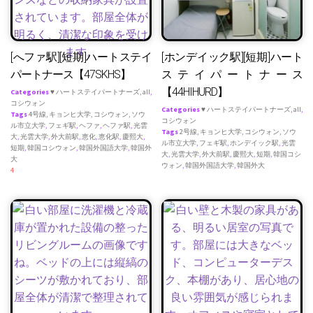
[へファ駅][短期]ハートステイ
[ホンデイック駅][短期]ハート
パートナース【47SKHS】
ステイパートナース
【44HIHURD】
Categories
♥ ハートステイパートナーズ
,
all
,
コシウォン
Categories
♥ ハートステイパートナーズ
,
all
,
Tags
4号線
,
キョンヒ大学
,
コシウォン
,
ソウ
コシウォン
ル市立大学
,
フェギ駅
,
ヘファ
,
ヘファ駅
,
光雲
Tags
2号線
,
キョンヒ大学
,
コシウォン
,
ソウ
大
,
光雲大学
,
外大前駅
,
恵化
,
恵化駅
,
慶熙大
,
ル市立大学
,
フェギ駅
,
ホンデイック駅
,
光雲
短期
,
韓国コシウォン
,
韓国外国語大学
,
韓国外
大
,
光雲大学
,
外大前駅
,
慶熙大
,
短期
,
韓国コシ
大
ウォン
,
韓国外国語大学
,
韓国外大
4