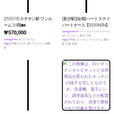
(25.03.18) カチサン駅 ワンル
[新沙駅][短期]ハートステイ
ーム 3/4階🏡
パートナース【503SINSN】
₩
570,000
Categories
♥ ハートステイパートナーズ
,
all
,
コシウォン
,
新沙
,
江南
Categories
all
,
ワンルーム
Tags
3号線
,
コシウォン
,
ワンルーム
,
新沙
Tags
2号線
,
カチサン駅
,
ワンルーム
,
超駅
駅
,
江南
,
短期
近