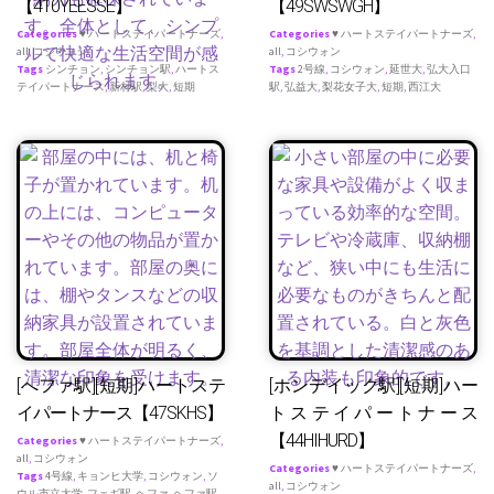
【410YEESSE】
【49SWSWGH】
Categories
♥ ハートステイパートナーズ
,
Categories
♥ ハートステイパートナーズ
,
all
,
コシウォン
all
,
コシウォン
Tags
シンチョン
,
シンチョン駅
,
ハートス
Tags
2号線
,
コシウォン
,
延世大
,
弘大入口
テイパートナース
,
新村駅
,
梨大
,
短期
駅
,
弘益大
,
梨花女子大
,
短期
,
西江大
[へファ駅][短期]ハートステ
[ホンデイック駅][短期]ハー
イパートナース【47SKHS】
トステイパートナース
【44HIHURD】
Categories
♥ ハートステイパートナーズ
,
all
,
コシウォン
Categories
♥ ハートステイパートナーズ
,
Tags
4号線
,
キョンヒ大学
,
コシウォン
,
ソ
all
,
コシウォン
ウル市立大学
,
フェギ駅
,
ヘファ
,
ヘファ駅
,