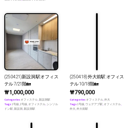
(25.04.21)新設洞駅オフィス
(25.04.18) 外大前駅 オフィス
テル 7/21階🏡
テル 10/18階🏡
₩
1,000,000
₩
790,000
Categories
オフィステル
,
新設洞駅
Categories
オフィステル
,
外大
Tags
1号線
,
2号線
,
オフィステル
,
シンソル
Tags
1号線
,
ウェデアプ駅
,
オフィステル
,
ドン駅
,
新設洞
,
新設洞駅
外大
,
外大前駅