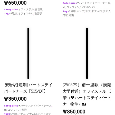
₩
650,000
Categories
♥ ハートステイパートナーズ
,
all
,
コシウォン
,
弘大(ホンデ)
Categories
オフィステル
,
吉音駅
Tags
2号線
,
ホンデ
,
弘大
,
弘大入口
,
弘大入
Tags
4号線
,
オフィステル
,
吉音駅
口駅
,
短期
[安岩駅][短期] ハートステイ
(25.05.29）踏十里駅（漢陽
パートナーズ【505ADT】
大学付近）オフィステル 13
階（💖ハートステイ パート
₩
350,000
ナー物件）🏡
Categories
♥ ハートステイパートナーズ
,
all
,
コシウォン
,
安岩
₩
850,000
Tags
6号線
,
アナム
,
アナム駅
,
ハートステ