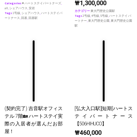
₩
1,300,000
Categories
♥ ハートステイパートナーズ
,
all
,
シェアハウス
,
安岩
カテゴリー
東大門歴史公園駅
Tags
1号線
,
シェアハウス
,
ハートステイパ
Tags
2号線
,
4号線
,
5号線
,
ハートステイ パ
ートナース
,
回基
,
回基駅
ートナー
,
東大門歴史公園
,
東大門歴史公園
駅
(契約完了) 吉音駅オフィス
[弘大入口駅][短期]ハートス
テル 7階🏡 ハートステイ実
テイパートナース
際の入居者が選んだお部
【506HIHUCO】
屋！
₩
460,000