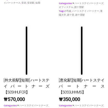
イパートナース
,
安岩
,
安岩駅
,
短期
Categories
♥ ハートステイパートナーズ
,
オフィステル
,
踏十里駅
Tags
5号線
,
ハートステイ パートナー
,
漢
陽大学
,
踏十里
,
踏十里駅
[外大前駅][短期] ハートステ
[恵化駅][短期]ハートステイ
イパートナーズ
パートナース
【505HHUFCR】
【505SUHHMS】
₩
570,000
₩
350,000
Categories
♥ ハートステイパートナーズ
,
Categories
♥ ハートステイパートナーズ
,