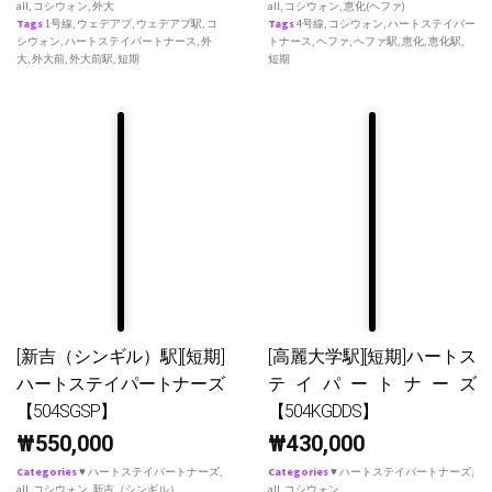
all
,
コシウォン
,
外大
all
,
コシウォン
,
恵化(ヘファ)
Tags
1号線
,
ウェデアプ
,
ウェデアプ駅
,
コ
Tags
4号線
,
コシウォン
,
ハートステイパー
シウォン
,
ハートステイパートナース
,
外
トナース
,
ヘファ
,
ヘファ駅
,
恵化
,
恵化駅
,
大
,
外大前
,
外大前駅
,
短期
短期
[新吉（シンギル）駅][短期]
[高麗大学駅][短期]ハートス
ハートステイパートナーズ
テイパートナーズ
【504SGSP】
【504KGDDS】
₩
550,000
₩
430,000
Categories
♥ ハートステイパートナーズ
,
Categories
♥ ハートステイパートナーズ
,
all
,
コシウォン
,
新吉（シンギル）
all
,
コシウォン