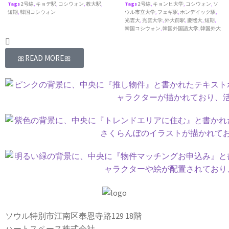
Tags
2号線
,
キョデ駅
,
コシウォン
,
教大駅
,
Tags
2号線
,
キョンヒ大学
,
コシウォン
,
ソ
短期
,
韓国コシウォン
ウル市立大学
,
フェギ駅
,
ホンデイック駅
,
光雲大
,
光雲大学
,
外大前駅
,
慶熙大
,
短期
,
韓国コシウォン
,
韓国外国語大学
,
韓国外大
🎀READ MORE🎀
ソウル特別市江南区奉恩寺路129 18階
ハートスペース株式会社