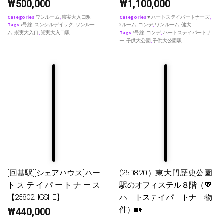
₩
500,000
₩
1,100,000
Categories
ワンルーム
,
崇実大入口駅
Categories
♥ ハートステイパートナーズ
,
Tags
7号線
,
スンシルデイック
,
ワンルー
2ルーム
,
コンデ
,
ワンルーム
,
健大
ム
,
崇実大入口
,
崇実大入口駅
Tags
7号線
,
コンデ
,
ハートステイパートナ
ー
,
子供大公園
,
子供大公園駅
[回基駅][シェアハウス]ハー
(25.08.20）東大門歴史公園
トステイパートナース
駅のオフィステル８階（💖
【25802HGSHE】
ハートステイパートナー物
件）🏡
₩
440,000