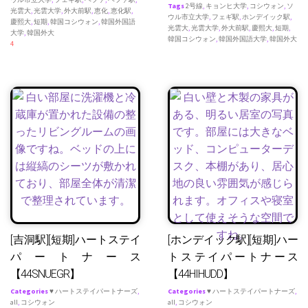
Tags
2号線
,
キョンヒ大学
,
コシウォン
,
ソ
光雲大
,
光雲大学
,
外大前駅
,
恵化
,
恵化駅
,
ウル市立大学
,
フェギ駅
,
ホンデイック駅
,
慶熙大
,
短期
,
韓国コシウォン
,
韓国外国語
光雲大
,
光雲大学
,
外大前駅
,
慶熙大
,
短期
,
大学
,
韓国外大
韓国コシウォン
,
韓国外国語大学
,
韓国外大
4
[吉洞駅][短期]ハートステイ
[ホンデイック駅][短期]ハー
パートナース
トステイパートナース
【44SNUEGR】
【44HIHUDD】
Categories
♥ ハートステイパートナーズ
,
Categories
♥ ハートステイパートナーズ
,
all
,
コシウォン
all
,
コシウォン