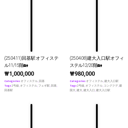
(25.04.11)回基駅オフィステ
(25.04.08)建大入口駅オフィ
ル11/15階🏡
ステル12/20階🏡
₩
1,000,000
₩
980,000
Categories
オフィステル
,
回基
Categories
オフィステル
,
建大入口駅
Tags
2号線
,
オフィステル
,
フェギ駅
,
回基
,
Tags
2号線
,
オフィステル
,
コングクデ
,
建
回基駅
国大
,
建大
,
建大入口
,
建大入口駅