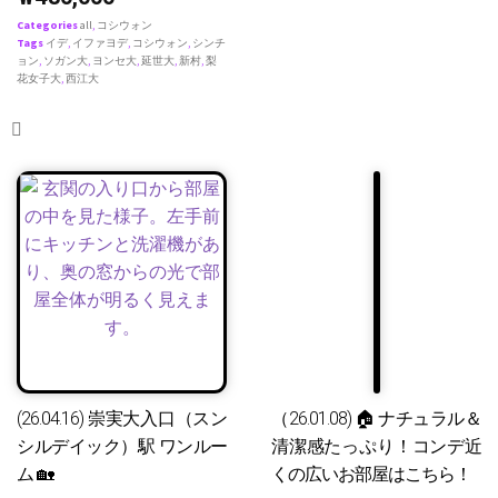
Categories
all
,
コシウォン
Tags
イデ
,
イファヨデ
,
コシウォン
,
シンチ
ョン
,
ソガン大
,
ヨンセ大
,
延世大
,
新村
,
梨
花女子大
,
西江大
(26.04.16) 崇実大入口（スン
（26.01.08) 🏠 ナチュラル＆
シルデイック）駅 ワンルー
清潔感たっぷり！コンデ近
ム 🏡
くの広いお部屋はこちら！