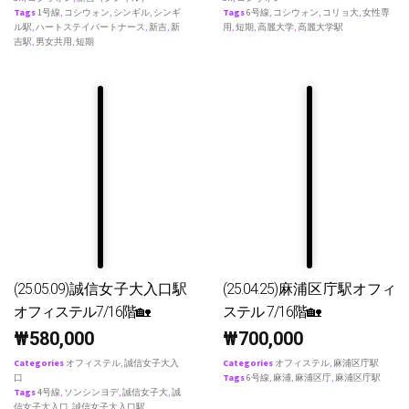
Tags
1号線
,
コシウォン
,
シンギル
,
シンギ
Tags
6号線
,
コシウォン
,
コリョ大
,
女性専
ル駅
,
ハートステイパートナース
,
新吉
,
新
用
,
短期
,
高麗大学
,
高麗大学駅
吉駅
,
男女共用
,
短期
(25.05.09)誠信女子大入口駅
(25.04.25)麻浦区庁駅オフィ
オフィステル7/16階🏡
ステル 7/16階🏡
₩
580,000
₩
700,000
Categories
オフィステル
,
誠信女子大入
Categories
オフィステル
,
麻浦区庁駅
口
Tags
6号線
,
麻浦
,
麻浦区庁
,
麻浦区庁駅
Tags
4号線
,
ソンシンヨデ
,
誠信女子大
,
誠
信女子大入口
,
誠信女子大入口駅