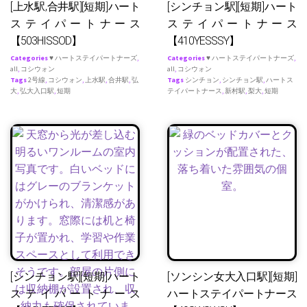
[上水駅,合井駅][短期]ハート
[シンチョン駅][短期]ハート
ステイパートナース
ステイパートナース
【503HISSOD】
【410YESSSY】
Categories
♥ ハートステイパートナーズ
,
Categories
♥ ハートステイパートナーズ
,
all
,
コシウォン
all
,
コシウォン
Tags
2号線
,
コシウォン
,
上水駅
,
合井駅
,
弘
Tags
シンチョン
,
シンチョン駅
,
ハートス
大
,
弘大入口駅
,
短期
テイパートナース
,
新村駅
,
梨大
,
短期
[シンチョン駅][短期]ハート
[ソンシン女大入口駅][短期]
ステイパートナース
ハートステイパートナース