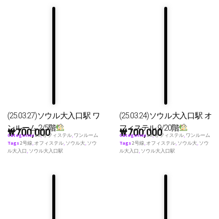
(25.03.27)ソウル大入口駅 ワ
(25.03.24)ソウル大入口駅 オ
ンルーム 2/5階
フィステル 9/20階
₩
700,000
₩
700,000
Categories
all
,
オフィステル
,
ワンルーム
Categories
all
,
オフィステル
,
ワンルーム
Tags
2号線
,
オフィステル
,
ソウル大
,
ソウ
Tags
2号線
,
オフィステル
,
ソウル大
,
ソウ
ル大入口
,
ソウル大入口駅
ル大入口
,
ソウル大入口駅