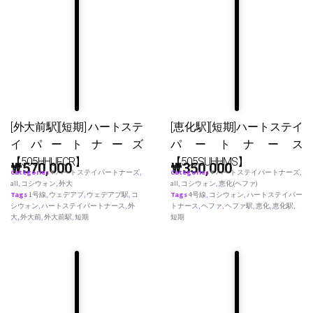
[外大前駅][短期] ハートステ
[恵化駅][短期]ハートステイ
イパートナーズ
パートナース
【505HHUFCR】
【505SUHHMS】
₩
570,000
₩
350,000
Categories
♥ ハートステイパートナーズ
,
Categories
♥ ハートステイパートナーズ
,
all
,
コシウォン
,
外大
all
,
コシウォン
,
恵化(ヘファ)
Tags
1号線
,
ウェデアプ
,
ウェデアプ駅
,
コ
Tags
4号線
,
コシウォン
,
ハートステイパー
シウォン
,
ハートステイパートナース
,
外
トナース
,
ヘファ
,
ヘファ駅
,
恵化
,
恵化駅
,
大
,
外大前
,
外大前駅
,
短期
短期