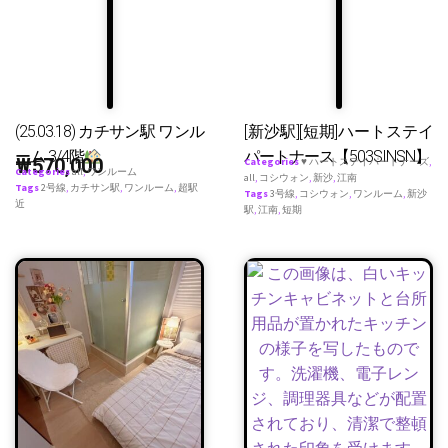
(25.03.18) カチサン駅 ワンル
[新沙駅][短期]ハートステイ
ーム 3/4階
パートナース【503SINSN】
₩
570,000
Categories
♥ ハートステイパートナーズ
,
Categories
all
,
ワンルーム
all
,
コシウォン
,
新沙
,
江南
Tags
2号線
,
カチサン駅
,
ワンルーム
,
超駅
Tags
3号線
,
コシウォン
,
ワンルーム
,
新沙
近
駅
,
江南
,
短期