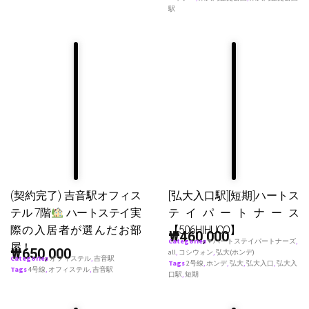
駅
(契約完了) 吉音駅オフィス
[弘大入口駅][短期]ハートス
テル 7階
ハートステイ実
テイパートナース
際の入居者が選んだお部
【506HIHUCO】
₩
460,000
Categories
♥ ハートステイパートナーズ
,
屋！
₩
650,000
all
,
コシウォン
,
弘大(ホンデ)
Categories
オフィステル
,
吉音駅
Tags
2号線
,
ホンデ
,
弘大
,
弘大入口
,
弘大入
Tags
4号線
,
オフィステル
,
吉音駅
口駅
,
短期