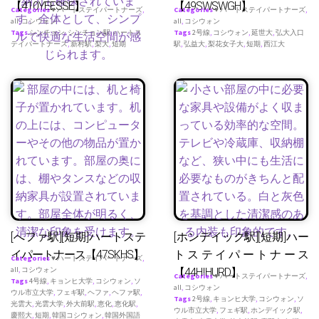
【410YEESSE】
【49SWSWGH】
Categories
♥ ハートステイパートナーズ
,
Categories
♥ ハートステイパートナーズ
,
all
,
コシウォン
all
,
コシウォン
Tags
シンチョン
,
シンチョン駅
,
ハートス
Tags
2号線
,
コシウォン
,
延世大
,
弘大入口
テイパートナース
,
新村駅
,
梨大
,
短期
駅
,
弘益大
,
梨花女子大
,
短期
,
西江大
[へファ駅][短期]ハートステ
[ホンデイック駅][短期]ハー
イパートナース【47SKHS】
トステイパートナース
Categories
♥ ハートステイパートナーズ
,
all
,
コシウォン
【44HIHURD】
Categories
♥ ハートステイパートナーズ
,
Tags
4号線
,
キョンヒ大学
,
コシウォン
,
ソ
all
,
コシウォン
ウル市立大学
,
フェギ駅
,
ヘファ
,
ヘファ駅
,
Tags
2号線
,
キョンヒ大学
,
コシウォン
,
ソ
光雲大
,
光雲大学
,
外大前駅
,
恵化
,
恵化駅
,
ウル市立大学
,
フェギ駅
,
ホンデイック駅
,
慶熙大
,
短期
,
韓国コシウォン
,
韓国外国語