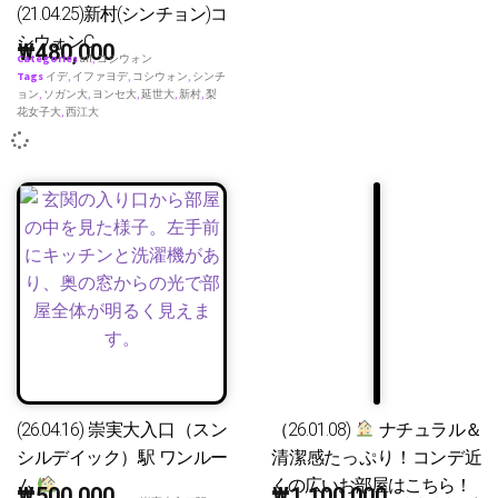
(21.04.25)新村(シンチョン)コ
シウォンC
₩
480,000
Categories
all
,
コシウォン
Tags
イデ
,
イファヨデ
,
コシウォン
,
シンチ
ョン
,
ソガン大
,
ヨンセ大
,
延世大
,
新村
,
梨
花女子大
,
西江大
(26.04.16) 崇実大入口（スン
（26.01.08)
ナチュラル＆
シルデイック）駅 ワンルー
清潔感たっぷり！コンデ近
ム
くの広いお部屋はこちら！
₩
500,000
₩
1,100,000