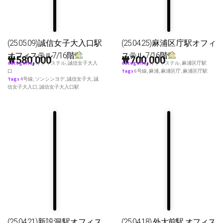
(25.05.09)誠信女子大入口駅
(25.04.25)麻浦区庁駅オフィ
オフィステル7/16階
ステル 7/16階
₩
580,000
₩
700,000
Categories
オフィステル
,
誠信女子大入
Categories
オフィステル
,
麻浦区庁駅
口
Tags
6号線
,
麻浦
,
麻浦区庁
,
麻浦区庁駅
Tags
4号線
,
ソンシンヨデ
,
誠信女子大
,
誠
信女子大入口
,
誠信女子大入口駅
(25.04.21)新設洞駅オフィス
(25.04.18) 外大前駅 オフィス