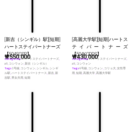
[新吉（シンギル）駅][短期]
[高麗大学駅][短期]ハートス
ハートステイパートナーズ
テイパートナーズ
【504SGSP】
【504KGDDS】
₩
550,000
₩
430,000
Categories
♥ ハートステイパートナーズ
,
Categories
♥ ハートステイパートナーズ
,
all
,
コシウォン
,
新吉（シンギル）
all
,
コシウォン
Tags
1号線
,
コシウォン
,
シンギル
,
シンギ
Tags
6号線
,
コシウォン
,
コリョ大
,
女性専
ル駅
,
ハートステイパートナース
,
新吉
,
新
用
,
短期
,
高麗大学
,
高麗大学駅
吉駅
,
男女共用
,
短期