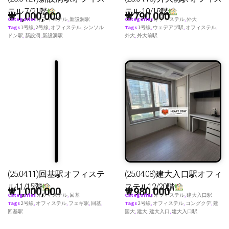
テル 7/21階
テル 10/18階
₩
1,000,000
₩
790,000
Categories
オフィステル
,
新設洞駅
Categories
オフィステル
,
外大
Tags
1号線
,
2号線
,
オフィステル
,
シンソル
Tags
1号線
,
ウェデアプ駅
,
オフィステル
,
ドン駅
,
新設洞
,
新設洞駅
外大
,
外大前駅
(25.04.11)回基駅オフィステ
(25.04.08)建大入口駅オフィ
ル11/15階
ステル12/20階
₩
1,000,000
₩
980,000
Categories
オフィステル
,
回基
Categories
オフィステル
,
建大入口駅
Tags
2号線
,
オフィステル
,
フェギ駅
,
回基
,
Tags
2号線
,
オフィステル
,
コングクデ
,
建
回基駅
国大
,
建大
,
建大入口
,
建大入口駅