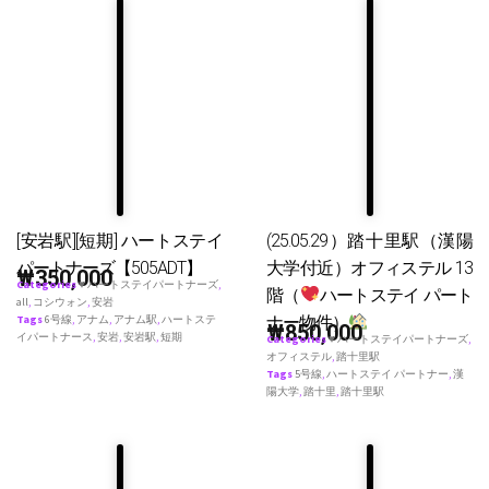
[安岩駅][短期] ハートステイ
(25.05.29）踏十里駅（漢陽
パートナーズ【505ADT】
大学付近）オフィステル 13
₩
350,000
Categories
♥ ハートステイパートナーズ
,
階（
ハートステイ パート
all
,
コシウォン
,
安岩
ナー物件）
Tags
6号線
,
アナム
,
アナム駅
,
ハートステ
₩
850,000
イパートナース
,
安岩
,
安岩駅
,
短期
Categories
♥ ハートステイパートナーズ
,
オフィステル
,
踏十里駅
Tags
5号線
,
ハートステイ パートナー
,
漢
陽大学
,
踏十里
,
踏十里駅