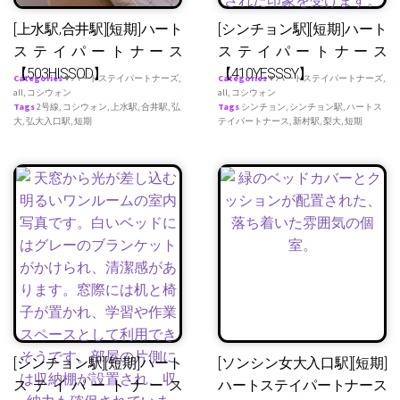
[上水駅,合井駅][短期]ハート
[シンチョン駅][短期]ハート
ステイパートナース
ステイパートナース
【503HISSOD】
【410YESSSY】
Categories
♥ ハートステイパートナーズ
,
Categories
♥ ハートステイパートナーズ
,
all
,
コシウォン
all
,
コシウォン
Tags
2号線
,
コシウォン
,
上水駅
,
合井駅
,
弘
Tags
シンチョン
,
シンチョン駅
,
ハートス
大
,
弘大入口駅
,
短期
テイパートナース
,
新村駅
,
梨大
,
短期
[シンチョン駅][短期]ハート
[ソンシン女大入口駅][短期]
ステイパートナース
ハートステイパートナース