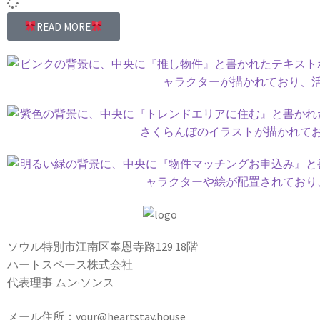
READ MORE
ソウル特別市江南区奉恩寺路129 18階
ハートスペース株式会社
代表理事 ムン·ソンス
メール住所：your@heartstay.house