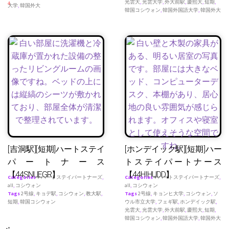
光雲大
,
光雲大学
,
外大前駅
,
慶熙大
,
短期
,
4
大学
,
韓国外大
韓国コシウォン
,
韓国外国語大学
,
韓国外大
[吉洞駅][短期]ハートステイ
[ホンデイック駅][短期]ハー
パートナース
トステイパートナース
【44SNUEGR】
【44HIHUDD】
Categories
♥ ハートステイパートナーズ
,
Categories
♥ ハートステイパートナーズ
,
all
,
コシウォン
all
,
コシウォン
Tags
2号線
,
キョデ駅
,
コシウォン
,
教大駅
,
Tags
2号線
,
キョンヒ大学
,
コシウォン
,
ソ
短期
,
韓国コシウォン
ウル市立大学
,
フェギ駅
,
ホンデイック駅
,
光雲大
,
光雲大学
,
外大前駅
,
慶熙大
,
短期
,
韓国コシウォン
,
韓国外国語大学
,
韓国外大