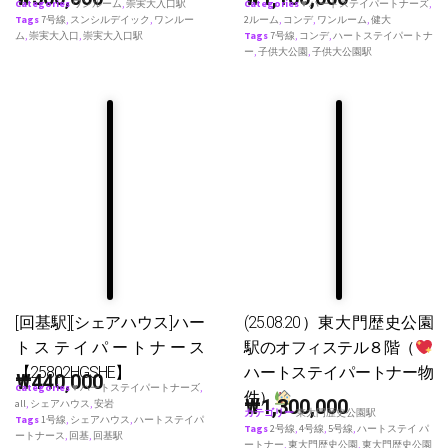
Categories
ワンルーム
,
崇実大入口駅
Categories
♥ ハートステイパートナーズ
,
Tags
7号線
,
スンシルデイック
,
ワンルー
2ルーム
,
コンデ
,
ワンルーム
,
健大
ム
,
崇実大入口
,
崇実大入口駅
Tags
7号線
,
コンデ
,
ハートステイパートナ
ー
,
子供大公園
,
子供大公園駅
[回基駅][シェアハウス]ハー
(25.08.20）東大門歴史公園
トステイパートナース
駅のオフィステル８階（
【25802HGSHE】
ハートステイパートナー物
₩
440,000
Categories
♥ ハートステイパートナーズ
,
件）
₩
1,300,000
all
,
シェアハウス
,
安岩
カテゴリー
東大門歴史公園駅
Tags
1号線
,
シェアハウス
,
ハートステイパ
Tags
2号線
,
4号線
,
5号線
,
ハートステイ パ
ートナース
,
回基
,
回基駅
ートナー
,
東大門歴史公園
,
東大門歴史公園