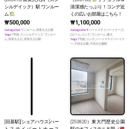
シルデイック）駅 ワンルー
清潔感たっぷり！コンデ近
ム
くの広いお部屋はこちら！
₩
500,000
₩
1,100,000
Categories
ワンルーム
,
崇実大入口駅
Categories
♥ ハートステイパートナーズ
,
Tags
7号線
,
スンシルデイック
,
ワンルー
2ルーム
,
コンデ
,
ワンルーム
,
健大
ム
,
崇実大入口
,
崇実大入口駅
Tags
7号線
,
コンデ
,
ハートステイパートナ
ー
,
子供大公園
,
子供大公園駅
[回基駅][シェアハウス]ハー
(25.08.20）東大門歴史公園
トステイパートナース
駅のオフィステル８階（