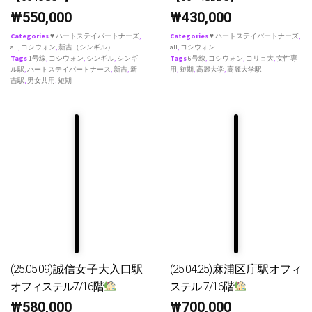
₩
550,000
₩
430,000
Categories
♥ ハートステイパートナーズ
,
Categories
♥ ハートステイパートナーズ
,
all
,
コシウォン
,
新吉（シンギル）
all
,
コシウォン
Tags
1号線
,
コシウォン
,
シンギル
,
シンギ
Tags
6号線
,
コシウォン
,
コリョ大
,
女性専
ル駅
,
ハートステイパートナース
,
新吉
,
新
用
,
短期
,
高麗大学
,
高麗大学駅
吉駅
,
男女共用
,
短期
(25.05.09)誠信女子大入口駅
(25.04.25)麻浦区庁駅オフィ
オフィステル7/16階
ステル 7/16階
₩
580,000
₩
700,000