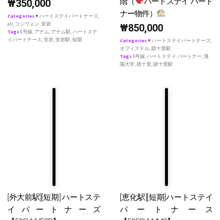
階（
ハートステイ パート
₩
350,000
ナー物件）
Categories
♥ ハートステイパートナーズ
,
all
,
コシウォン
,
安岩
₩
850,000
Tags
6号線
,
アナム
,
アナム駅
,
ハートステ
イパートナース
,
安岩
,
安岩駅
,
短期
Categories
♥ ハートステイパートナーズ
,
オフィステル
,
踏十里駅
Tags
5号線
,
ハートステイ パートナー
,
漢
陽大学
,
踏十里
,
踏十里駅
[外大前駅][短期] ハートステ
[恵化駅][短期]ハートステイ
イパートナーズ
パートナース