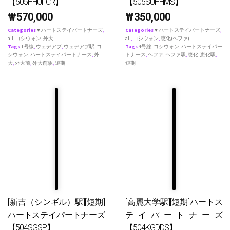
【505HHUFCR】
【505SUHHMS】
₩
570,000
₩
350,000
Categories
♥ ハートステイパートナーズ
,
Categories
♥ ハートステイパートナーズ
,
all
,
コシウォン
,
外大
all
,
コシウォン
,
恵化(ヘファ)
Tags
1号線
,
ウェデアプ
,
ウェデアプ駅
,
コ
Tags
4号線
,
コシウォン
,
ハートステイパー
シウォン
,
ハートステイパートナース
,
外
トナース
,
ヘファ
,
ヘファ駅
,
恵化
,
恵化駅
,
大
,
外大前
,
外大前駅
,
短期
短期
[新吉（シンギル）駅][短期]
[高麗大学駅][短期]ハートス
ハートステイパートナーズ
テイパートナーズ
【504SGSP】
【504KGDDS】