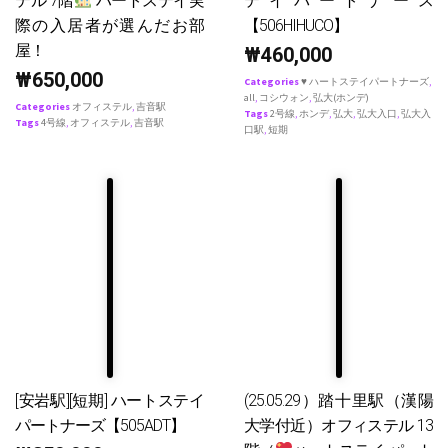
テル 7階
ハートステイ実
テイパートナース
際の入居者が選んだお部
【506HIHUCO】
屋！
₩
460,000
₩
650,000
Categories
♥ ハートステイパートナーズ
,
all
,
コシウォン
,
弘大(ホンデ)
Categories
オフィステル
,
吉音駅
Tags
2号線
,
ホンデ
,
弘大
,
弘大入口
,
弘大入
Tags
4号線
,
オフィステル
,
吉音駅
口駅
,
短期
[安岩駅][短期] ハートステイ
(25.05.29）踏十里駅（漢陽
パートナーズ【505ADT】
大学付近）オフィステル 13