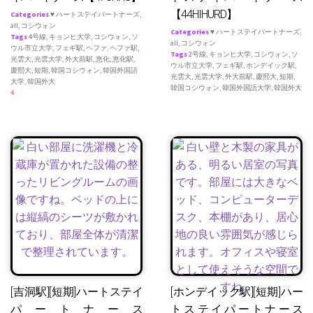
【44HIHURD】
Categories
♥ ハートステイパートナーズ
,
all
,
コシウォン
Categories
♥ ハートステイパートナーズ
,
Tags
4号線
,
キョンヒ大学
,
コシウォン
,
ソ
all
,
コシウォン
ウル市立大学
,
フェギ駅
,
ヘファ
,
ヘファ駅
,
Tags
2号線
,
キョンヒ大学
,
コシウォン
,
ソ
光雲大
,
光雲大学
,
外大前駅
,
恵化
,
恵化駅
,
ウル市立大学
,
フェギ駅
,
ホンデイック駅
,
慶熙大
,
短期
,
韓国コシウォン
,
韓国外国語
光雲大
,
光雲大学
,
外大前駅
,
慶熙大
,
短期
,
大学
,
韓国外大
韓国コシウォン
,
韓国外国語大学
,
韓国外大
4
[吉洞駅][短期]ハートステイ
[ホンデイック駅][短期]ハー
パートナース
トステイパートナース