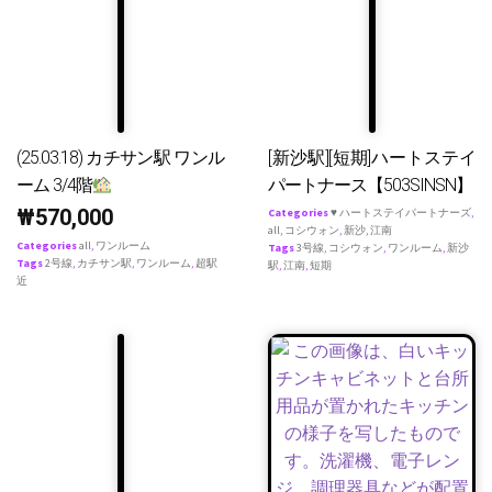
(25.03.18) カチサン駅 ワンル
[新沙駅][短期]ハートステイ
ーム 3/4階
パートナース【503SINSN】
₩
570,000
Categories
♥ ハートステイパートナーズ
,
all
,
コシウォン
,
新沙
,
江南
Categories
all
,
ワンルーム
Tags
3号線
,
コシウォン
,
ワンルーム
,
新沙
Tags
2号線
,
カチサン駅
,
ワンルーム
,
超駅
駅
,
江南
,
短期
近