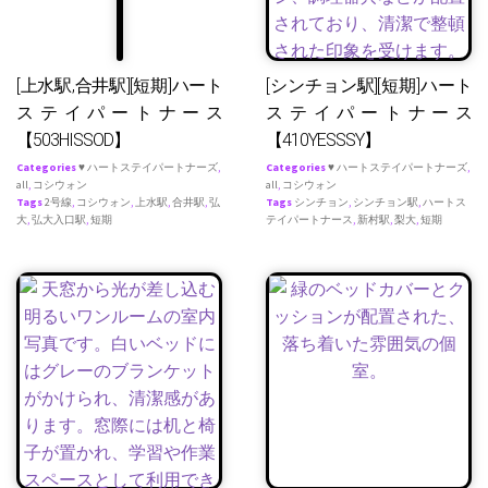
[上水駅,合井駅][短期]ハート
[シンチョン駅][短期]ハート
ステイパートナース
ステイパートナース
【503HISSOD】
【410YESSSY】
Categories
♥ ハートステイパートナーズ
,
Categories
♥ ハートステイパートナーズ
,
all
,
コシウォン
all
,
コシウォン
Tags
2号線
,
コシウォン
,
上水駅
,
合井駅
,
弘
Tags
シンチョン
,
シンチョン駅
,
ハートス
大
,
弘大入口駅
,
短期
テイパートナース
,
新村駅
,
梨大
,
短期