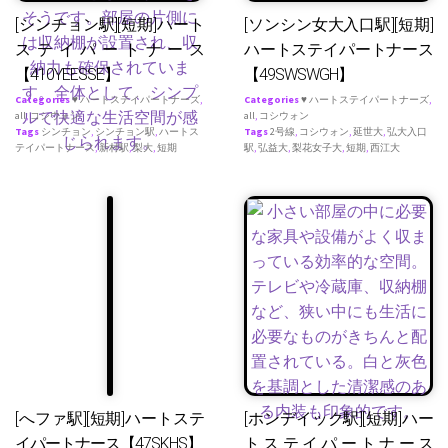
[シンチョン駅][短期]ハート
[ソンシン女大入口駅][短期]
ステイパートナース
ハートステイパートナース
【410YEESSE】
【49SWSWGH】
Categories
♥ ハートステイパートナーズ
,
Categories
♥ ハートステイパートナーズ
,
all
,
コシウォン
all
,
コシウォン
Tags
シンチョン
,
シンチョン駅
,
ハートス
Tags
2号線
,
コシウォン
,
延世大
,
弘大入口
テイパートナース
,
新村駅
,
梨大
,
短期
駅
,
弘益大
,
梨花女子大
,
短期
,
西江大
[へファ駅][短期]ハートステ
[ホンデイック駅][短期]ハー
イパートナース【47SKHS】
トステイパートナース