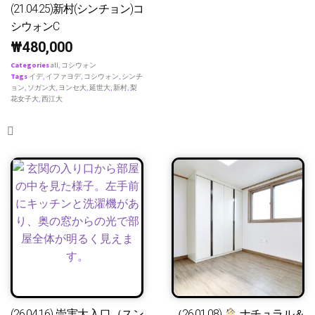
(21.04.25)新村(シンチョン)コ
シウォンC
₩
480,000
Categories
all
,
コシウォン
Tags
イデ
,
イファヨデ
,
コシウォン
,
シンチ
ョン
,
ソガン大
,
ヨンセ大
,
延世大
,
新村
,
梨
花女子大
,
西江大
(26.04.16) 崇実大入口（スン
（26.01.08)
ナチュラル＆