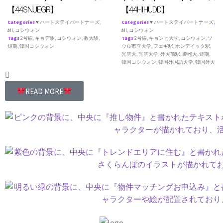
【44SNUEGR】
【44HIHUDD】
Categories
♥ ハートステイパートナーズ
,
Categories
♥ ハートステイパートナーズ
,
all
,
コシウォン
all
,
コシウォン
Tags
2号線
,
キョデ駅
,
コシウォン
,
教大駅
,
Tags
2号線
,
キョンヒ大学
,
コシウォン
,
ソ
短期
,
韓国コシウォン
ウル市立大学
,
フェギ駅
,
ホンデイック駅
,
光雲大
,
光雲大学
,
外大前駅
,
慶熙大
,
短期
,
韓国コシウォン
,
韓国外国語大学
,
韓国外大
READ MORE