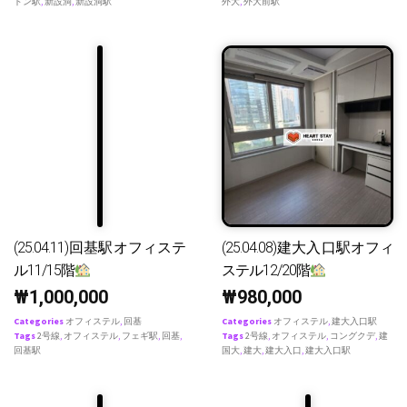
ドン駅
,
新設洞
,
新設洞駅
外大
,
外大前駅
(25.04.11)回基駅オフィステ
(25.04.08)建大入口駅オフィ
ル11/15階
ステル12/20階
₩
1,000,000
₩
980,000
Categories
オフィステル
,
回基
Categories
オフィステル
,
建大入口駅
Tags
2号線
,
オフィステル
,
フェギ駅
,
回基
,
Tags
2号線
,
オフィステル
,
コングクデ
,
建
回基駅
国大
,
建大
,
建大入口
,
建大入口駅