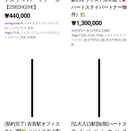
【25802HGSHE】
ハートステイパートナー物
件）
₩
440,000
₩
1,300,000
Categories
♥ ハートステイパートナーズ
,
all
,
シェアハウス
,
安岩
カテゴリー
東大門歴史公園駅
Tags
1号線
,
シェアハウス
,
ハートステイパ
Tags
2号線
,
4号線
,
5号線
,
ハートステイ パ
ートナース
,
回基
,
回基駅
ートナー
,
東大門歴史公園
,
東大門歴史公園
駅
(契約完了) 吉音駅オフィス
[弘大入口駅][短期]ハートス