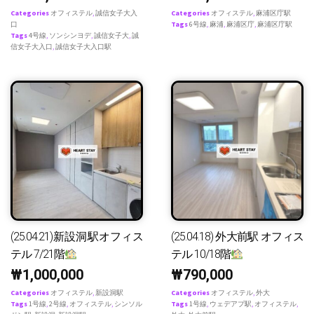
Categories
オフィステル
,
誠信女子大入
Categories
オフィステル
,
麻浦区庁駅
口
Tags
6号線
,
麻浦
,
麻浦区庁
,
麻浦区庁駅
Tags
4号線
,
ソンシンヨデ
,
誠信女子大
,
誠
信女子大入口
,
誠信女子大入口駅
(25.04.21)新設洞駅オフィス
(25.04.18) 外大前駅 オフィス
テル 7/21階
テル 10/18階
₩
1,000,000
₩
790,000
Categories
オフィステル
,
新設洞駅
Categories
オフィステル
,
外大
Tags
1号線
,
2号線
,
オフィステル
,
シンソル
Tags
1号線
,
ウェデアプ駅
,
オフィステル
,