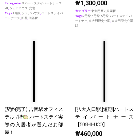
₩
1,300,000
Categories
♥ ハートステイパートナーズ
,
all
,
シェアハウス
,
安岩
カテゴリー
東大門歴史公園駅
Tags
1号線
,
シェアハウス
,
ハートステイパ
Tags
2号線
,
4号線
,
5号線
,
ハートステイ パ
ートナース
,
回基
,
回基駅
ートナー
,
東大門歴史公園
,
東大門歴史公園
駅
(契約完了) 吉音駅オフィス
[弘大入口駅][短期]ハートス
テル 7階
ハートステイ実
テイパートナース
際の入居者が選んだお部
【506HIHUCO】
屋！
₩
460,000