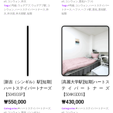
all
,
コシウォン
,
外大
all
,
コシウォン
,
恵化(ヘファ)
Tags
1号線
,
ウェデアプ
,
ウェデアプ駅
,
コ
Tags
4号線
,
コシウォン
,
ハートステイパー
シウォン
,
ハートステイパートナース
,
外
トナース
,
ヘファ
,
ヘファ駅
,
恵化
,
恵化駅
,
大
,
外大前
,
外大前駅
,
短期
短期
[新吉（シンギル）駅][短期]
[高麗大学駅][短期]ハートス
ハートステイパートナーズ
テイパートナーズ
【504SGSP】
【504KGDDS】
₩
550,000
₩
430,000
Categories
♥ ハートステイパートナーズ
,
Categories
♥ ハートステイパートナーズ
,
all
,
コシウォン
,
新吉（シンギル）
all
,
コシウォン