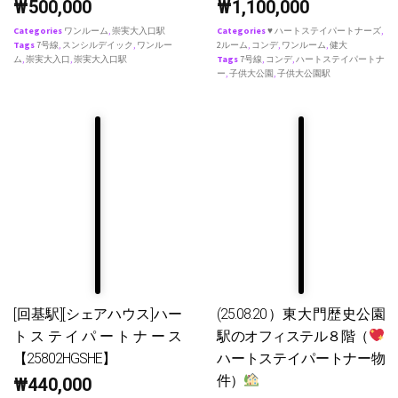
₩
500,000
₩
1,100,000
Categories
ワンルーム
,
崇実大入口駅
Categories
♥ ハートステイパートナーズ
,
Tags
7号線
,
スンシルデイック
,
ワンルー
2ルーム
,
コンデ
,
ワンルーム
,
健大
ム
,
崇実大入口
,
崇実大入口駅
Tags
7号線
,
コンデ
,
ハートステイパートナ
ー
,
子供大公園
,
子供大公園駅
[回基駅][シェアハウス]ハー
(25.08.20）東大門歴史公園
トステイパートナース
駅のオフィステル８階（
【25802HGSHE】
ハートステイパートナー物
件）
₩
440,000