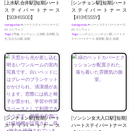
[上水駅,合井駅][短期]ハート
[シンチョン駅][短期]ハート
ステイパートナース
ステイパートナース
【503HISSOD】
【410YESSSY】
Categories
♥ ハートステイパートナーズ
,
Categories
♥ ハートステイパートナーズ
,
all
,
コシウォン
all
,
コシウォン
Tags
2号線
,
コシウォン
,
上水駅
,
合井駅
,
弘
Tags
シンチョン
,
シンチョン駅
,
ハートス
大
,
弘大入口駅
,
短期
テイパートナース
,
新村駅
,
梨大
,
短期
[シンチョン駅][短期]ハート
[ソンシン女大入口駅][短期]
ステイパートナース
ハートステイパートナース