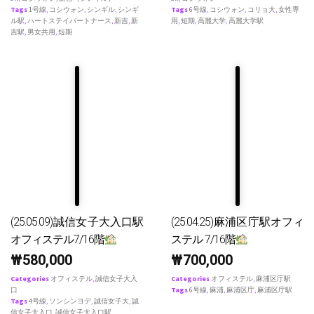
Tags
1号線
,
コシウォン
,
シンギル
,
シンギ
Tags
6号線
,
コシウォン
,
コリョ大
,
女性専
ル駅
,
ハートステイパートナース
,
新吉
,
新
用
,
短期
,
高麗大学
,
高麗大学駅
吉駅
,
男女共用
,
短期
(25.05.09)誠信女子大入口駅
(25.04.25)麻浦区庁駅オフィ
オフィステル7/16階
ステル 7/16階
₩
580,000
₩
700,000
Categories
オフィステル
,
誠信女子大入
Categories
オフィステル
,
麻浦区庁駅
口
Tags
6号線
,
麻浦
,
麻浦区庁
,
麻浦区庁駅
Tags
4号線
,
ソンシンヨデ
,
誠信女子大
,
誠
信女子大入口
,
誠信女子大入口駅