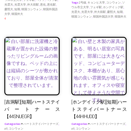
Tags
2号線
,
キョンヒ大学
,
コシウォン
,
ソ
光雲大
,
光雲大学
,
外大前駅
,
恵化
,
恵化駅
,
ウル市立大学
,
フェギ駅
,
ホンデイック駅
,
慶熙大
,
短期
,
韓国コシウォン
,
韓国外国語
光雲大
,
光雲大学
,
外大前駅
,
慶熙大
,
短期
,
大学
,
韓国外大
韓国コシウォン
,
韓国外国語大学
,
韓国外大
4
[吉洞駅][短期]ハートステイ
[ホンデイック駅][短期]ハー
パートナース
トステイパートナース
【44SNUEGR】
【44HIHUDD】
Categories
♥ ハートステイパートナーズ
,
Categories
♥ ハートステイパートナーズ
,
all
,
コシウォン
all
,
コシウォン