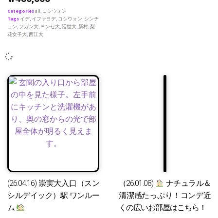
Categories
all
,
コシウォン
Tags
イデ
,
イファヨデ
,
コシウォン
,
シンチ
ョン
,
ソガン大
,
ヨンセ大
,
延世大
,
新村
,
梨
花女子大
,
西江大
(26.04.16) 崇実大入口（スン
（26.01.08)
ナチュラル＆
シルデイック）駅 ワンルー
清潔感たっぷり！コンデ近
ム
くの広いお部屋はこちら！