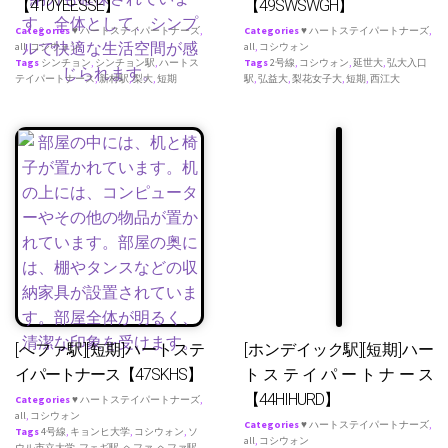
【410YEESSE】
【49SWSWGH】
Categories
♥ ハートステイパートナーズ
,
Categories
♥ ハートステイパートナーズ
,
all
,
コシウォン
all
,
コシウォン
Tags
シンチョン
,
シンチョン駅
,
ハートス
Tags
2号線
,
コシウォン
,
延世大
,
弘大入口
テイパートナース
,
新村駅
,
梨大
,
短期
駅
,
弘益大
,
梨花女子大
,
短期
,
西江大
[へファ駅][短期]ハートステ
[ホンデイック駅][短期]ハー
イパートナース【47SKHS】
トステイパートナース
【44HIHURD】
Categories
♥ ハートステイパートナーズ
,
all
,
コシウォン
Categories
♥ ハートステイパートナーズ
,
Tags
4号線
,
キョンヒ大学
,
コシウォン
,
ソ
all
,
コシウォン
ウル市立大学
,
フェギ駅
,
ヘファ
,
ヘファ駅
,