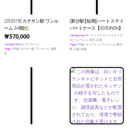
(25.03.18) カチサン駅 ワンル
[新沙駅][短期]ハートステイ
ーム 3/4階
パートナース【503SINSN】
₩
570,000
Categories
♥ ハートステイパートナーズ
,
all
,
コシウォン
,
新沙
,
江南
Categories
all
,
ワンルーム
Tags
3号線
,
コシウォン
,
ワンルーム
,
新沙
Tags
2号線
,
カチサン駅
,
ワンルーム
,
超駅
駅
,
江南
,
短期
近