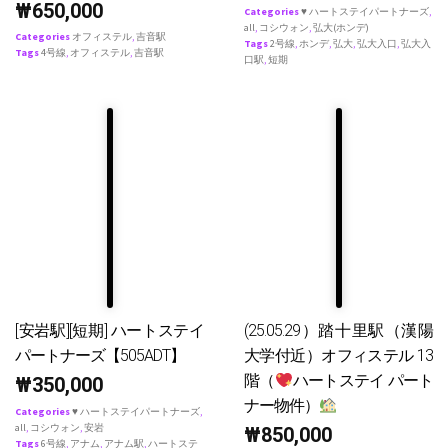
₩
650,000
Categories
♥ ハートステイパートナーズ
,
all
,
コシウォン
,
弘大(ホンデ)
Categories
オフィステル
,
吉音駅
Tags
2号線
,
ホンデ
,
弘大
,
弘大入口
,
弘大入
Tags
4号線
,
オフィステル
,
吉音駅
口駅
,
短期
[安岩駅][短期] ハートステイ
(25.05.29）踏十里駅（漢陽
パートナーズ【505ADT】
大学付近）オフィステル 13
階（
ハートステイ パート
₩
350,000
ナー物件）
Categories
♥ ハートステイパートナーズ
,
all
,
コシウォン
,
安岩
₩
850,000
Tags
6号線
,
アナム
,
アナム駅
,
ハートステ