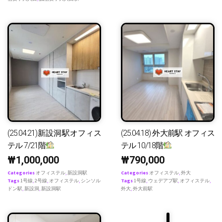
(25.04.21)新設洞駅オフィス
(25.04.18) 外大前駅 オフィス
テル 7/21階
テル 10/18階
₩
1,000,000
₩
790,000
Categories
オフィステル
,
新設洞駅
Categories
オフィステル
,
外大
Tags
1号線
,
2号線
,
オフィステル
,
シンソル
Tags
1号線
,
ウェデアプ駅
,
オフィステル
,
ドン駅
,
新設洞
,
新設洞駅
外大
,
外大前駅