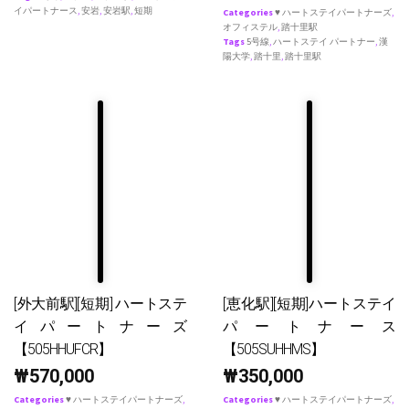
イパートナース
,
安岩
,
安岩駅
,
短期
Categories
♥ ハートステイパートナーズ
,
オフィステル
,
踏十里駅
Tags
5号線
,
ハートステイ パートナー
,
漢
陽大学
,
踏十里
,
踏十里駅
[外大前駅][短期] ハートステ
[恵化駅][短期]ハートステイ
イパートナーズ
パートナース
【505HHUFCR】
【505SUHHMS】
₩
570,000
₩
350,000
Categories
♥ ハートステイパートナーズ
,
Categories
♥ ハートステイパートナーズ
,