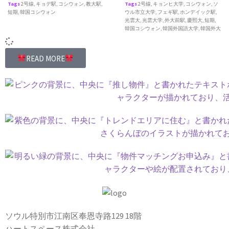
Tags
2号線
,
キョデ駅
,
コシウォン
,
教大駅
,
Tags
2号線
,
キョンヒ大学
,
コシウォン
,
ソ
短期
,
韓国コシウォン
ウル市立大学
,
フェギ駅
,
ホンデイック駅
,
光雲大
,
光雲大学
,
外大前駅
,
慶熙大
,
短期
,
韓国コシウォン
,
韓国外国語大学
,
韓国外大
READ MORE
ソウル特別市江南区奉恩寺路129 18階
ハートスペース株式会社