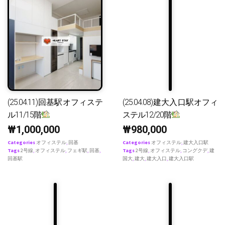
(25.04.11)回基駅オフィステ
(25.04.08)建大入口駅オフィ
ル11/15階
ステル12/20階
₩
1,000,000
₩
980,000
Categories
オフィステル
,
回基
Categories
オフィステル
,
建大入口駅
Tags
2号線
,
オフィステル
,
フェギ駅
,
回基
,
Tags
2号線
,
オフィステル
,
コングクデ
,
建
回基駅
国大
,
建大
,
建大入口
,
建大入口駅