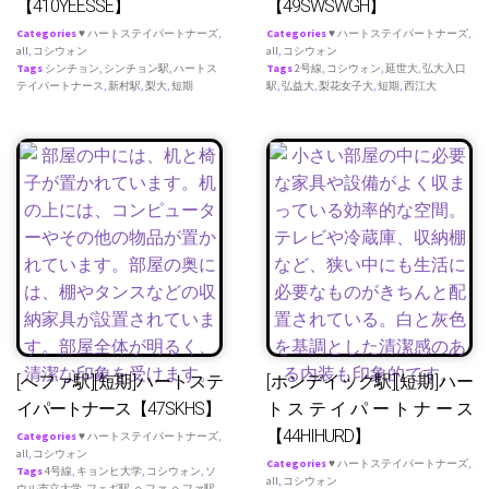
【410YEESSE】
【49SWSWGH】
Categories
♥ ハートステイパートナーズ
,
Categories
♥ ハートステイパートナーズ
,
all
,
コシウォン
all
,
コシウォン
Tags
シンチョン
,
シンチョン駅
,
ハートス
Tags
2号線
,
コシウォン
,
延世大
,
弘大入口
テイパートナース
,
新村駅
,
梨大
,
短期
駅
,
弘益大
,
梨花女子大
,
短期
,
西江大
[へファ駅][短期]ハートステ
[ホンデイック駅][短期]ハー
イパートナース【47SKHS】
トステイパートナース
【44HIHURD】
Categories
♥ ハートステイパートナーズ
,
all
,
コシウォン
Categories
♥ ハートステイパートナーズ
,
Tags
4号線
,
キョンヒ大学
,
コシウォン
,
ソ
all
,
コシウォン
ウル市立大学
,
フェギ駅
,
ヘファ
,
ヘファ駅
,