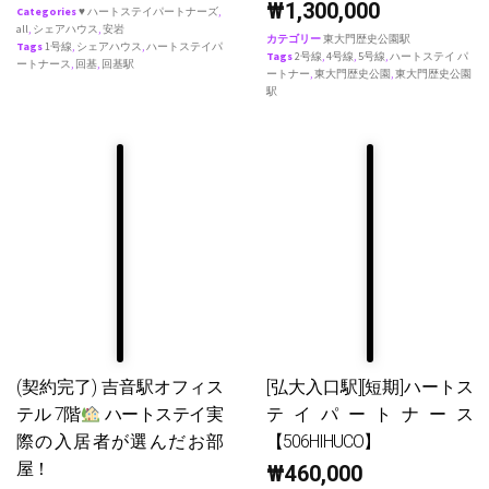
₩
1,300,000
Categories
♥ ハートステイパートナーズ
,
all
,
シェアハウス
,
安岩
カテゴリー
東大門歴史公園駅
Tags
1号線
,
シェアハウス
,
ハートステイパ
Tags
2号線
,
4号線
,
5号線
,
ハートステイ パ
ートナース
,
回基
,
回基駅
ートナー
,
東大門歴史公園
,
東大門歴史公園
駅
(契約完了) 吉音駅オフィス
[弘大入口駅][短期]ハートス
テル 7階
ハートステイ実
テイパートナース
際の入居者が選んだお部
【506HIHUCO】
屋！
₩
460,000