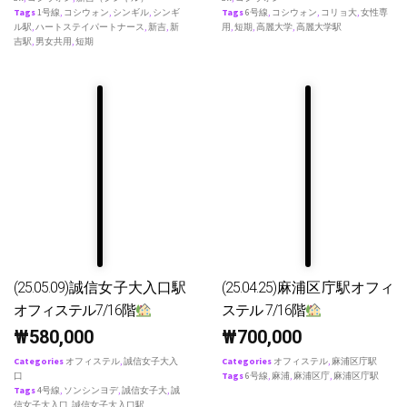
Tags
1号線
,
コシウォン
,
シンギル
,
シンギ
Tags
6号線
,
コシウォン
,
コリョ大
,
女性専
ル駅
,
ハートステイパートナース
,
新吉
,
新
用
,
短期
,
高麗大学
,
高麗大学駅
吉駅
,
男女共用
,
短期
(25.05.09)誠信女子大入口駅
(25.04.25)麻浦区庁駅オフィ
オフィステル7/16階
ステル 7/16階
₩
580,000
₩
700,000
Categories
オフィステル
,
誠信女子大入
Categories
オフィステル
,
麻浦区庁駅
口
Tags
6号線
,
麻浦
,
麻浦区庁
,
麻浦区庁駅
Tags
4号線
,
ソンシンヨデ
,
誠信女子大
,
誠
信女子大入口
,
誠信女子大入口駅