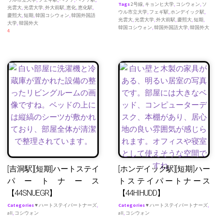
Tags
2号線
,
キョンヒ大学
,
コシウォン
,
ソ
光雲大
,
光雲大学
,
外大前駅
,
恵化
,
恵化駅
,
ウル市立大学
,
フェギ駅
,
ホンデイック駅
,
慶熙大
,
短期
,
韓国コシウォン
,
韓国外国語
光雲大
,
光雲大学
,
外大前駅
,
慶熙大
,
短期
,
大学
,
韓国外大
韓国コシウォン
,
韓国外国語大学
,
韓国外大
4
[吉洞駅][短期]ハートステイ
[ホンデイック駅][短期]ハー
パートナース
トステイパートナース
【44SNUEGR】
【44HIHUDD】
Categories
♥ ハートステイパートナーズ
,
Categories
♥ ハートステイパートナーズ
,
all
,
コシウォン
all
,
コシウォン