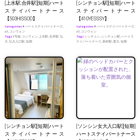
[上水駅,合井駅][短期]ハート
[シンチョン駅][短期]ハート
ステイパートナース
ステイパートナース
【503HISSOD】
【410YESSSY】
Categories
♥ ハートステイパートナーズ
,
Categories
♥ ハートステイパートナーズ
,
all
,
コシウォン
all
,
コシウォン
Tags
2号線
,
コシウォン
,
上水駅
,
合井駅
,
弘
Tags
シンチョン
,
シンチョン駅
,
ハートス
大
,
弘大入口駅
,
短期
テイパートナース
,
新村駅
,
梨大
,
短期
[シンチョン駅][短期]ハート
[ソンシン女大入口駅][短期]
ステイパートナース
ハートステイパートナース