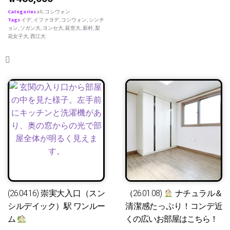
Categories
all
,
コシウォン
Tags
イデ
,
イファヨデ
,
コシウォン
,
シンチ
ョン
,
ソガン大
,
ヨンセ大
,
延世大
,
新村
,
梨
花女子大
,
西江大
(26.04.16) 崇実大入口（スン
（26.01.08)
ナチュラル＆
シルデイック）駅 ワンルー
清潔感たっぷり！コンデ近
ム
くの広いお部屋はこちら！