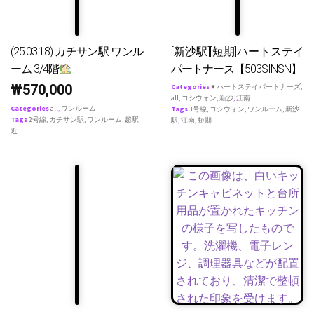
(25.03.18) カチサン駅 ワンル
[新沙駅][短期]ハートステイ
ーム 3/4階
パートナース【503SINSN】
₩
570,000
Categories
♥ ハートステイパートナーズ
,
all
,
コシウォン
,
新沙
,
江南
Categories
all
,
ワンルーム
Tags
3号線
,
コシウォン
,
ワンルーム
,
新沙
Tags
2号線
,
カチサン駅
,
ワンルーム
,
超駅
駅
,
江南
,
短期
近