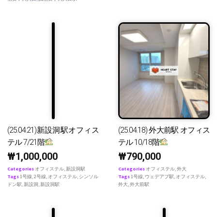
(25.04.21)新設洞駅オフィス
(25.04.18) 外大前駅 オフィス
テル 7/21階
テル 10/18階
₩
1,000,000
₩
790,000
Categories
オフィステル
,
新設洞駅
Categories
オフィステル
,
外大
Tags
1号線
,
2号線
,
オフィステル
,
シンソル
Tags
1号線
,
ウェデアプ駅
,
オフィステル
,
ドン駅
,
新設洞
,
新設洞駅
外大
,
外大前駅