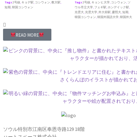
Tags
2号線
,
キョデ駅
,
コシウォン
,
教大駅
,
Tags
2号線
,
キョンヒ大学
,
コシウォン
,
ソ
短期
,
韓国コシウォン
ウル市立大学
,
フェギ駅
,
ホンデイック駅
,
光雲大
,
光雲大学
,
外大前駅
,
慶熙大
,
短期
,
韓国コシウォン
,
韓国外国語大学
,
韓国外大
READ MORE
ソウル特別市江南区奉恩寺路129 18階
ハートスペース株式会社