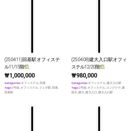
(25.04.11)回基駅オフィステ
(25.04.08)建大入口駅オフィ
ル11/15階
ステル12/20階
₩
1,000,000
₩
980,000
Categories
オフィステル
,
回基
Categories
オフィステル
,
建大入口駅
Tags
2号線
,
オフィステル
,
フェギ駅
,
回基
,
Tags
2号線
,
オフィステル
,
コングクデ
,
建
回基駅
国大
,
建大
,
建大入口
,
建大入口駅