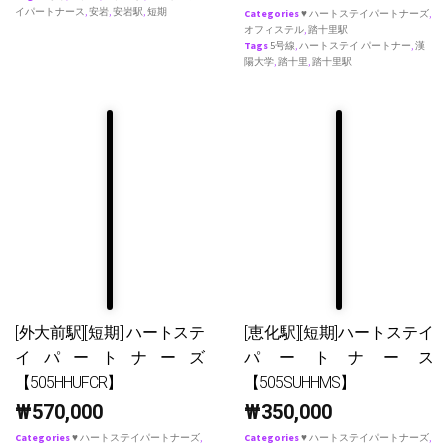
イパートナース
,
安岩
,
安岩駅
,
短期
Categories
♥ ハートステイパートナーズ
,
オフィステル
,
踏十里駅
Tags
5号線
,
ハートステイ パートナー
,
漢
陽大学
,
踏十里
,
踏十里駅
[外大前駅][短期] ハートステ
[恵化駅][短期]ハートステイ
イパートナーズ
パートナース
【505HHUFCR】
【505SUHHMS】
₩
570,000
₩
350,000
Categories
♥ ハートステイパートナーズ
,
Categories
♥ ハートステイパートナーズ
,