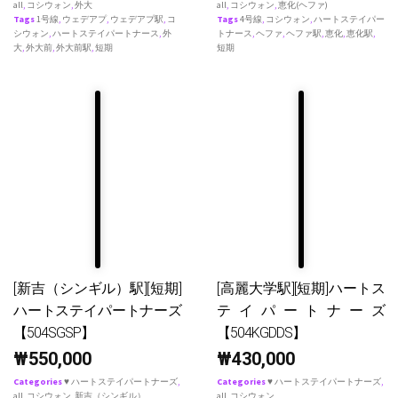
all
,
コシウォン
,
外大
all
,
コシウォン
,
恵化(ヘファ)
Tags
1号線
,
ウェデアプ
,
ウェデアプ駅
,
コ
Tags
4号線
,
コシウォン
,
ハートステイパー
シウォン
,
ハートステイパートナース
,
外
トナース
,
ヘファ
,
ヘファ駅
,
恵化
,
恵化駅
,
大
,
外大前
,
外大前駅
,
短期
短期
[新吉（シンギル）駅][短期]
[高麗大学駅][短期]ハートス
ハートステイパートナーズ
テイパートナーズ
【504SGSP】
【504KGDDS】
₩
550,000
₩
430,000
Categories
♥ ハートステイパートナーズ
,
Categories
♥ ハートステイパートナーズ
,
all
,
コシウォン
,
新吉（シンギル）
all
,
コシウォン