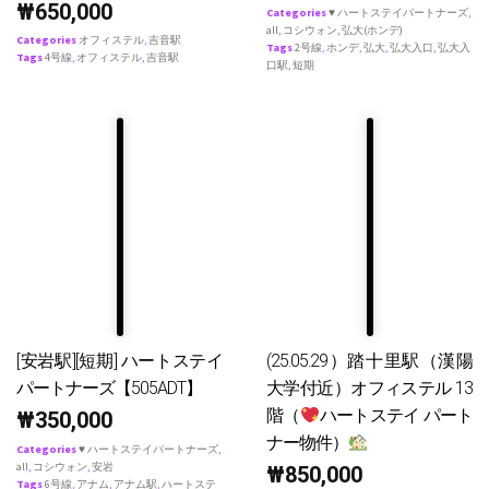
₩
650,000
Categories
♥ ハートステイパートナーズ
,
all
,
コシウォン
,
弘大(ホンデ)
Categories
オフィステル
,
吉音駅
Tags
2号線
,
ホンデ
,
弘大
,
弘大入口
,
弘大入
Tags
4号線
,
オフィステル
,
吉音駅
口駅
,
短期
[安岩駅][短期] ハートステイ
(25.05.29）踏十里駅（漢陽
パートナーズ【505ADT】
大学付近）オフィステル 13
階（
ハートステイ パート
₩
350,000
ナー物件）
Categories
♥ ハートステイパートナーズ
,
all
,
コシウォン
,
安岩
₩
850,000
Tags
6号線
,
アナム
,
アナム駅
,
ハートステ