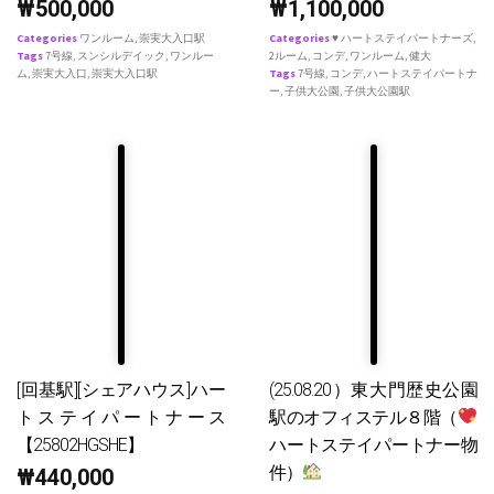
₩
500,000
₩
1,100,000
Categories
ワンルーム
,
崇実大入口駅
Categories
♥ ハートステイパートナーズ
,
Tags
7号線
,
スンシルデイック
,
ワンルー
2ルーム
,
コンデ
,
ワンルーム
,
健大
ム
,
崇実大入口
,
崇実大入口駅
Tags
7号線
,
コンデ
,
ハートステイパートナ
ー
,
子供大公園
,
子供大公園駅
[回基駅][シェアハウス]ハー
(25.08.20）東大門歴史公園
トステイパートナース
駅のオフィステル８階（
【25802HGSHE】
ハートステイパートナー物
件）
₩
440,000