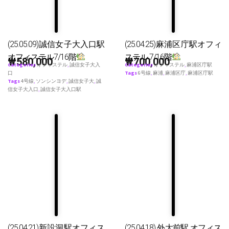
(25.05.09)誠信女子大入口駅
(25.04.25)麻浦区庁駅オフィ
オフィステル7/16階
ステル 7/16階
₩
580,000
₩
700,000
Categories
オフィステル
,
誠信女子大入
Categories
オフィステル
,
麻浦区庁駅
口
Tags
6号線
,
麻浦
,
麻浦区庁
,
麻浦区庁駅
Tags
4号線
,
ソンシンヨデ
,
誠信女子大
,
誠
信女子大入口
,
誠信女子大入口駅
(25.04.21)新設洞駅オフィス
(25.04.18) 外大前駅 オフィス