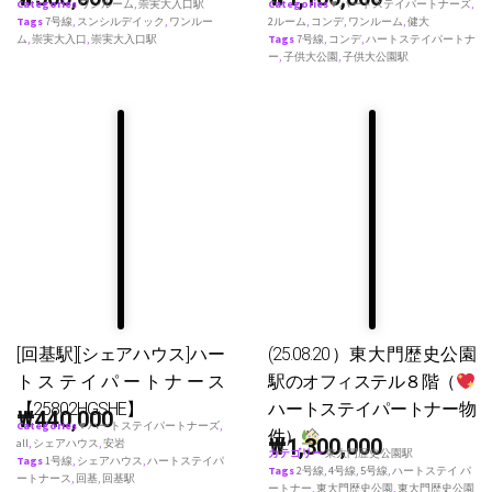
Categories
ワンルーム
,
崇実大入口駅
Categories
♥ ハートステイパートナーズ
,
Tags
7号線
,
スンシルデイック
,
ワンルー
2ルーム
,
コンデ
,
ワンルーム
,
健大
ム
,
崇実大入口
,
崇実大入口駅
Tags
7号線
,
コンデ
,
ハートステイパートナ
ー
,
子供大公園
,
子供大公園駅
[回基駅][シェアハウス]ハー
(25.08.20）東大門歴史公園
トステイパートナース
駅のオフィステル８階（
【25802HGSHE】
ハートステイパートナー物
₩
440,000
Categories
♥ ハートステイパートナーズ
,
件）
₩
1,300,000
all
,
シェアハウス
,
安岩
カテゴリー
東大門歴史公園駅
Tags
1号線
,
シェアハウス
,
ハートステイパ
Tags
2号線
,
4号線
,
5号線
,
ハートステイ パ
ートナース
,
回基
,
回基駅
ートナー
,
東大門歴史公園
,
東大門歴史公園