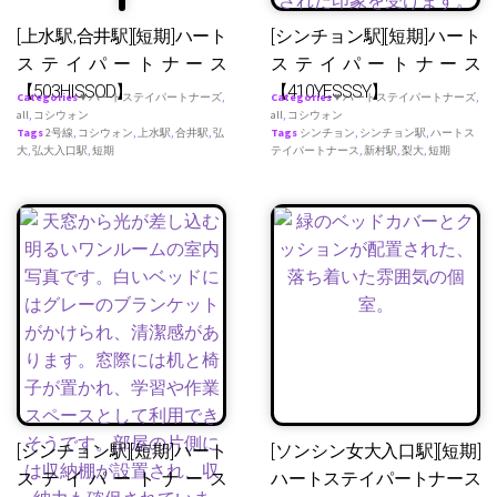
[上水駅,合井駅][短期]ハート
[シンチョン駅][短期]ハート
ステイパートナース
ステイパートナース
【503HISSOD】
【410YESSSY】
Categories
♥ ハートステイパートナーズ
,
Categories
♥ ハートステイパートナーズ
,
all
,
コシウォン
all
,
コシウォン
Tags
2号線
,
コシウォン
,
上水駅
,
合井駅
,
弘
Tags
シンチョン
,
シンチョン駅
,
ハートス
大
,
弘大入口駅
,
短期
テイパートナース
,
新村駅
,
梨大
,
短期
[シンチョン駅][短期]ハート
[ソンシン女大入口駅][短期]
ステイパートナース
ハートステイパートナース