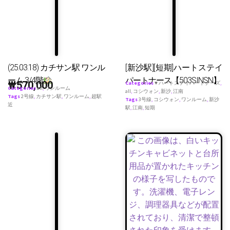
(25.03.18) カチサン駅 ワンル
[新沙駅][短期]ハートステイ
ーム 3/4階
パートナース【503SINSN】
₩
570,000
Categories
♥ ハートステイパートナーズ
,
Categories
all
,
ワンルーム
all
,
コシウォン
,
新沙
,
江南
Tags
2号線
,
カチサン駅
,
ワンルーム
,
超駅
Tags
3号線
,
コシウォン
,
ワンルーム
,
新沙
近
駅
,
江南
,
短期