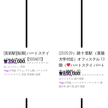
[安岩駅][短期] ハートステイ
(25.05.29）踏十里駅（漢陽
パートナーズ【505ADT】
大学付近）オフィステル 13
₩
350,000
Categories
♥ ハートステイパートナーズ
,
階（
ハートステイ パート
all
,
コシウォン
,
安岩
ナー物件）
Tags
6号線
,
アナム
,
アナム駅
,
ハートステ
₩
850,000
イパートナース
,
安岩
,
安岩駅
,
短期
Categories
♥ ハートステイパートナーズ
,
オフィステル
,
踏十里駅
Tags
5号線
,
ハートステイ パートナー
,
漢
陽大学
,
踏十里
,
踏十里駅