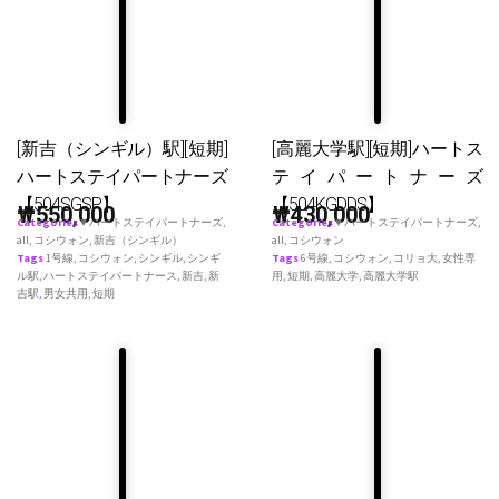
[新吉（シンギル）駅][短期]
[高麗大学駅][短期]ハートス
ハートステイパートナーズ
テイパートナーズ
【504SGSP】
【504KGDDS】
₩
550,000
₩
430,000
Categories
♥ ハートステイパートナーズ
,
Categories
♥ ハートステイパートナーズ
,
all
,
コシウォン
,
新吉（シンギル）
all
,
コシウォン
Tags
1号線
,
コシウォン
,
シンギル
,
シンギ
Tags
6号線
,
コシウォン
,
コリョ大
,
女性専
ル駅
,
ハートステイパートナース
,
新吉
,
新
用
,
短期
,
高麗大学
,
高麗大学駅
吉駅
,
男女共用
,
短期