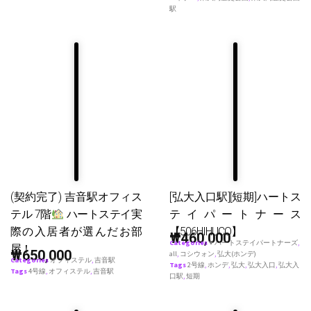
駅
(契約完了) 吉音駅オフィス
[弘大入口駅][短期]ハートス
テル 7階
ハートステイ実
テイパートナース
際の入居者が選んだお部
【506HIHUCO】
₩
460,000
Categories
♥ ハートステイパートナーズ
,
屋！
₩
650,000
all
,
コシウォン
,
弘大(ホンデ)
Categories
オフィステル
,
吉音駅
Tags
2号線
,
ホンデ
,
弘大
,
弘大入口
,
弘大入
Tags
4号線
,
オフィステル
,
吉音駅
口駅
,
短期