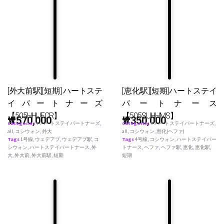
[外大前駅][短期] ハートステ
[恵化駅][短期]ハートステイ
イパートナーズ
パートナース
【505HHUFCR】
【505SUHHMS】
₩
570,000
₩
350,000
Categories
♥ ハートステイパートナーズ
,
Categories
♥ ハートステイパートナーズ
,
all
,
コシウォン
,
外大
all
,
コシウォン
,
恵化(ヘファ)
Tags
1号線
,
ウェデアプ
,
ウェデアプ駅
,
コ
Tags
4号線
,
コシウォン
,
ハートステイパー
シウォン
,
ハートステイパートナース
,
外
トナース
,
ヘファ
,
ヘファ駅
,
恵化
,
恵化駅
,
大
,
外大前
,
外大前駅
,
短期
短期