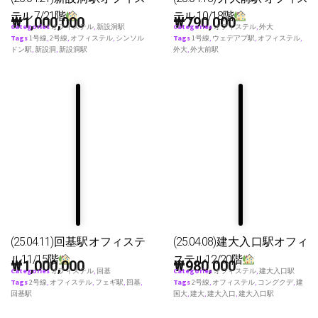
テル 7/21階
テル 10/18階
₩
1,000,000
₩
790,000
Categories
オフィステル
,
新設洞駅
Categories
オフィステル
,
外大
Tags
1号線
,
2号線
,
オフィステル
,
シンソル
Tags
1号線
,
ウェデアプ駅
,
オフィステル
,
ドン駅
,
新設洞
,
新設洞駅
外大
,
外大前駅
(25.04.11)回基駅オフィステ
(25.04.08)建大入口駅オフィ
ル11/15階
ステル12/20階
₩
1,000,000
₩
980,000
Categories
オフィステル
,
回基
Categories
オフィステル
,
建大入口駅
Tags
2号線
,
オフィステル
,
フェギ駅
,
回基
,
Tags
2号線
,
オフィステル
,
コングクデ
,
建
回基駅
国大
,
建大
,
建大入口
,
建大入口駅