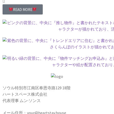
READ MORE
ソウル特別市江南区奉恩寺路129 18階
ハートスペース株式会社
代表理事 ムン·ソンス
メール住所：your@heartstay.house