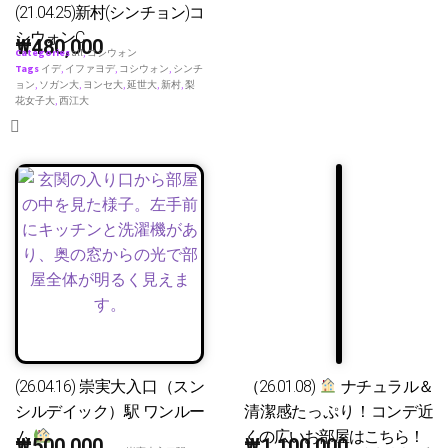
(21.04.25)新村(シンチョン)コ
シウォンC
₩
480,000
Categories
all
,
コシウォン
Tags
イデ
,
イファヨデ
,
コシウォン
,
シンチ
ョン
,
ソガン大
,
ヨンセ大
,
延世大
,
新村
,
梨
花女子大
,
西江大
(26.04.16) 崇実大入口（スン
（26.01.08)
ナチュラル＆
シルデイック）駅 ワンルー
清潔感たっぷり！コンデ近
ム
くの広いお部屋はこちら！
₩
500,000
₩
1,100,000