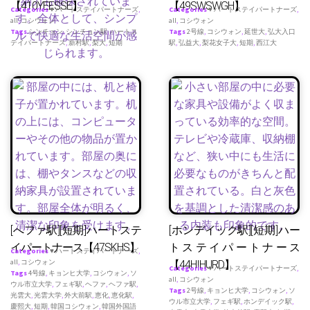
【410YEESSE】
【49SWSWGH】
Categories
♥ ハートステイパートナーズ
,
Categories
♥ ハートステイパートナーズ
,
all
,
コシウォン
all
,
コシウォン
Tags
シンチョン
,
シンチョン駅
,
ハートス
Tags
2号線
,
コシウォン
,
延世大
,
弘大入口
テイパートナース
,
新村駅
,
梨大
,
短期
駅
,
弘益大
,
梨花女子大
,
短期
,
西江大
[へファ駅][短期]ハートステ
[ホンデイック駅][短期]ハー
イパートナース【47SKHS】
トステイパートナース
Categories
♥ ハートステイパートナーズ
,
all
,
コシウォン
【44HIHURD】
Categories
♥ ハートステイパートナーズ
,
Tags
4号線
,
キョンヒ大学
,
コシウォン
,
ソ
all
,
コシウォン
ウル市立大学
,
フェギ駅
,
ヘファ
,
ヘファ駅
,
Tags
2号線
,
キョンヒ大学
,
コシウォン
,
ソ
光雲大
,
光雲大学
,
外大前駅
,
恵化
,
恵化駅
,
ウル市立大学
,
フェギ駅
,
ホンデイック駅
,
慶熙大
,
短期
,
韓国コシウォン
,
韓国外国語