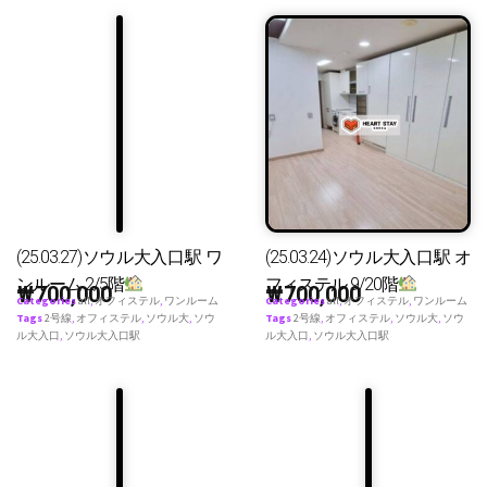
(25.03.27)ソウル大入口駅 ワ
(25.03.24)ソウル大入口駅 オ
ンルーム 2/5階
フィステル 9/20階
₩
700,000
₩
700,000
Categories
all
,
オフィステル
,
ワンルーム
Categories
all
,
オフィステル
,
ワンルーム
Tags
2号線
,
オフィステル
,
ソウル大
,
ソウ
Tags
2号線
,
オフィステル
,
ソウル大
,
ソウ
ル大入口
,
ソウル大入口駅
ル大入口
,
ソウル大入口駅