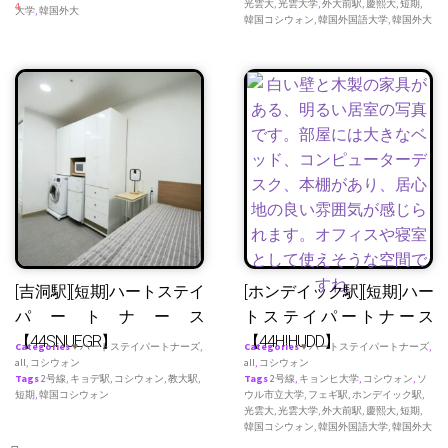
光雲大
,
光雲大学
,
外大前駅
,
慶熙大
,
短期
,
4
大学
,
韓国外大
韓国コシウォン
,
韓国外国語大学
,
韓国外大
[吉洞駅][短期]ハートステイ
[ホンデイック駅][短期]ハー
パートナース
トステイパートナース
【44SNUEGR】
【44HIHUDD】
Categories
♥ ハートステイパートナーズ
,
Categories
♥ ハートステイパートナーズ
,
all
,
コシウォン
all
,
コシウォン
Tags
2号線
,
キョデ駅
,
コシウォン
,
教大駅
,
Tags
2号線
,
キョンヒ大学
,
コシウォン
,
ソ
短期
,
韓国コシウォン
ウル市立大学
,
フェギ駅
,
ホンデイック駅
,
光雲大
,
光雲大学
,
外大前駅
,
慶熙大
,
短期
,
韓国コシウォン
,
韓国外国語大学
,
韓国外大