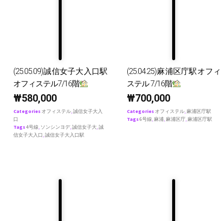
(25.05.09)誠信女子大入口駅
(25.04.25)麻浦区庁駅オフィ
オフィステル7/16階
ステル 7/16階
₩
580,000
₩
700,000
Categories
オフィステル
,
誠信女子大入
Categories
オフィステル
,
麻浦区庁駅
口
Tags
6号線
,
麻浦
,
麻浦区庁
,
麻浦区庁駅
Tags
4号線
,
ソンシンヨデ
,
誠信女子大
,
誠
信女子大入口
,
誠信女子大入口駅