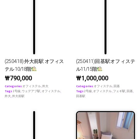
(25.04.18) 外大前駅 オフィス
(25.04.11)回基駅オフィステ
テル 10/18階
ル11/15階
₩
790,000
₩
1,000,000
Categories
オフィステル
,
外大
Categories
オフィステル
,
回基
Tags
1号線
,
ウェデアプ駅
,
オフィステル
,
Tags
2号線
,
オフィステル
,
フェギ駅
,
回基
,
外大
,
外大前駅
回基駅