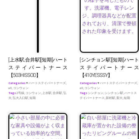
[上水駅,合井駅][短期]ハート
[シンチョン駅][短期]ハート
ステイパートナース
ステイパートナース
【503HISSOD】
【410YESSSY】
Categories
♥ ハートステイパートナーズ
,
Categories
♥ ハートステイパートナーズ
,
all
,
コシウォン
all
,
コシウォン
Tags
2号線
,
コシウォン
,
上水駅
,
合井駅
,
弘
Tags
シンチョン
,
シンチョン駅
,
ハートス
大
,
弘大入口駅
,
短期
テイパートナース
,
新村駅
,
梨大
,
短期