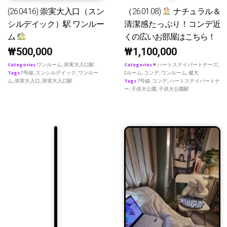
(26.04.16) 崇実大入口（スン
（26.01.08)
ナチュラル＆
シルデイック）駅 ワンルー
清潔感たっぷり！コンデ近
ム
くの広いお部屋はこちら！
₩
500,000
₩
1,100,000
Categories
ワンルーム
,
崇実大入口駅
Categories
♥ ハートステイパートナーズ
,
Tags
7号線
,
スンシルデイック
,
ワンルー
2ルーム
,
コンデ
,
ワンルーム
,
健大
ム
,
崇実大入口
,
崇実大入口駅
Tags
7号線
,
コンデ
,
ハートステイパートナ
ー
,
子供大公園
,
子供大公園駅