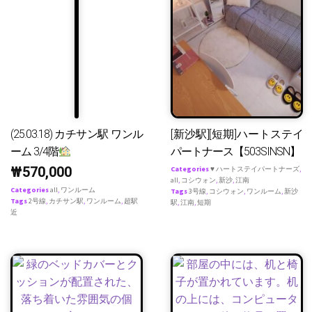
(25.03.18) カチサン駅 ワンル
[新沙駅][短期]ハートステイ
ーム 3/4階
パートナース【503SINSN】
₩
570,000
Categories
♥ ハートステイパートナーズ
,
all
,
コシウォン
,
新沙
,
江南
Categories
all
,
ワンルーム
Tags
3号線
,
コシウォン
,
ワンルーム
,
新沙
Tags
2号線
,
カチサン駅
,
ワンルーム
,
超駅
駅
,
江南
,
短期
近