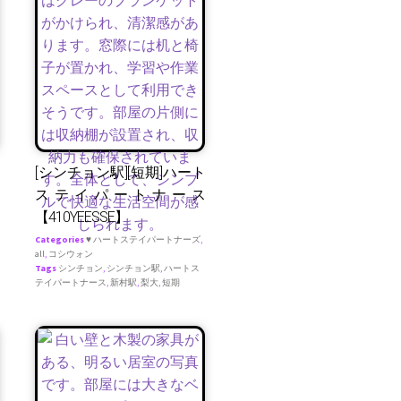
[シンチョン駅][短期]ハート
ステイパートナース
【410YEESSE】
Categories
♥ ハートステイパートナーズ
,
all
,
コシウォン
Tags
シンチョン
,
シンチョン駅
,
ハートス
テイパートナース
,
新村駅
,
梨大
,
短期