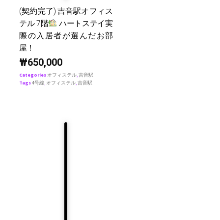
(契約完了) 吉音駅オフィス
テル 7階
ハートステイ実
際の入居者が選んだお部
屋！
₩
650,000
Categories
オフィステル
,
吉音駅
Tags
4号線
,
オフィステル
,
吉音駅