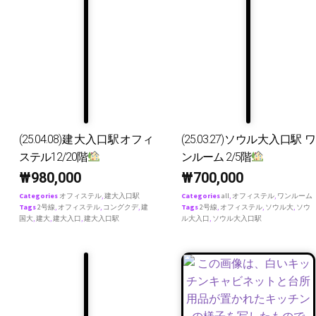
(25.04.08)建大入口駅オフィ
(25.03.27)ソウル大入口駅 ワ
ステル12/20階
ンルーム 2/5階
₩
980,000
₩
700,000
Categories
オフィステル
,
建大入口駅
Categories
all
,
オフィステル
,
ワンルーム
Tags
2号線
,
オフィステル
,
コングクデ
,
建
Tags
2号線
,
オフィステル
,
ソウル大
,
ソウ
国大
,
建大
,
建大入口
,
建大入口駅
ル大入口
,
ソウル大入口駅