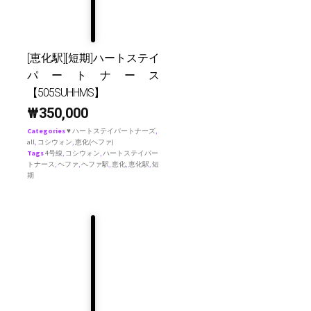
[恵化駅][短期]ハートステイ
パートナース
【505SUHHMS】
₩
350,000
Categories
♥ ハートステイパートナーズ
,
all
,
コシウォン
,
恵化(ヘファ)
Tags
4号線
,
コシウォン
,
ハートステイパー
トナース
,
ヘファ
,
ヘファ駅
,
恵化
,
恵化駅
,
短
期