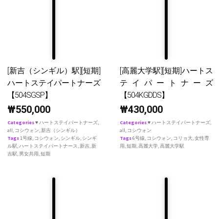
[新吉（シンギル）駅][短期]
[高麗大学駅][短期]ハートス
ハートステイパートナーズ
テイパートナーズ
【504SGSP】
【504KGDDS】
₩
550,000
₩
430,000
Categories
♥ ハートステイパートナーズ
,
Categories
♥ ハートステイパートナーズ
,
all
,
コシウォン
,
新吉（シンギル）
all
,
コシウォン
Tags
1号線
,
コシウォン
,
シンギル
,
シンギ
Tags
6号線
,
コシウォン
,
コリョ大
,
女性専
ル駅
,
ハートステイパートナース
,
新吉
,
新
用
,
短期
,
高麗大学
,
高麗大学駅
吉駅
,
男女共用
,
短期