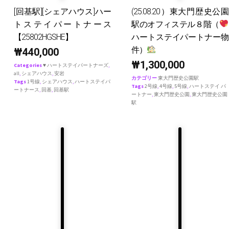
[回基駅][シェアハウス]ハー
(25.08.20）東大門歴史公園
トステイパートナース
駅のオフィステル８階（
【25802HGSHE】
ハートステイパートナー物
件）
₩
440,000
₩
1,300,000
Categories
♥ ハートステイパートナーズ
,
all
,
シェアハウス
,
安岩
カテゴリー
東大門歴史公園駅
Tags
1号線
,
シェアハウス
,
ハートステイパ
Tags
2号線
,
4号線
,
5号線
,
ハートステイ パ
ートナース
,
回基
,
回基駅
ートナー
,
東大門歴史公園
,
東大門歴史公園
駅