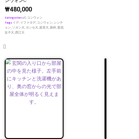
シウォンC
₩
480,000
Categories
all
,
コシウォン
Tags
イデ
,
イファヨデ
,
コシウォン
,
シンチ
ョン
,
ソガン大
,
ヨンセ大
,
延世大
,
新村
,
梨花
女子大
,
西江大