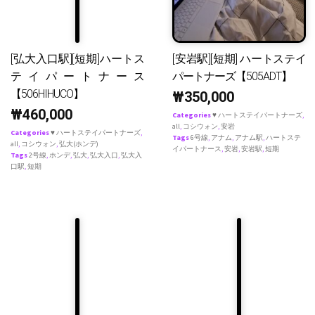
[弘大入口駅][短期]ハートス
[安岩駅][短期] ハートステイ
テイパートナース
パートナーズ【505ADT】
【506HIHUCO】
₩
350,000
₩
460,000
Categories
♥ ハートステイパートナーズ
,
all
,
コシウォン
,
安岩
Categories
♥ ハートステイパートナーズ
,
Tags
6号線
,
アナム
,
アナム駅
,
ハートステ
all
,
コシウォン
,
弘大(ホンデ)
イパートナース
,
安岩
,
安岩駅
,
短期
Tags
2号線
,
ホンデ
,
弘大
,
弘大入口
,
弘大入
口駅
,
短期