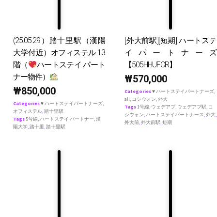
(25.05.29）踏十里駅（漢陽
[外大前駅][短期] ハートステ
大学付近）オフィステル 13
イパートナーズ
階（
ハートステイ パート
【505HHUFCR】
ナー物件）
₩
570,000
₩
850,000
Categories
♥ ハートステイパートナーズ
,
all
,
コシウォン
,
外大
Categories
♥ ハートステイパートナーズ
,
Tags
1号線
,
ウェデアプ
,
ウェデアプ駅
,
コ
オフィステル
,
踏十里駅
シウォン
,
ハートステイパートナース
,
外大
,
Tags
5号線
,
ハートステイ パートナー
,
漢
外大前
,
外大前駅
,
短期
陽大学
,
踏十里
,
踏十里駅