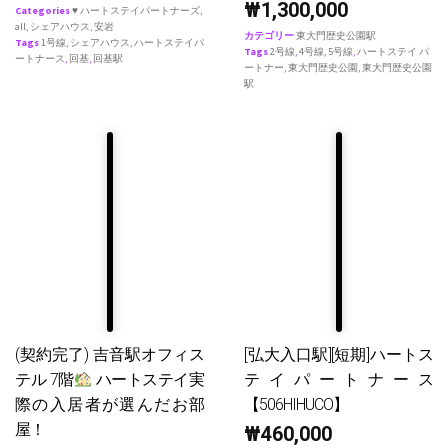
₩
1,300,000
Categories
♥ ハートステイパートナーズ
,
all
,
シェアハウス
,
安岩
カテゴリー
東大門歴史公園駅
Tags
1号線
,
シェアハウス
,
ハートステイパ
Tags
2号線
,
4号線
,
5号線
,
ハートステイ パ
ートナース
,
回基
,
回基駅
ートナー
,
東大門歴史公園
,
東大門歴史公園
駅
(契約完了) 吉音駅オフィス
[弘大入口駅][短期]ハートス
テル 7階
ハートステイ実
テイパートナース
際の入居者が選んだお部
【506HIHUCO】
屋！
₩
460,000