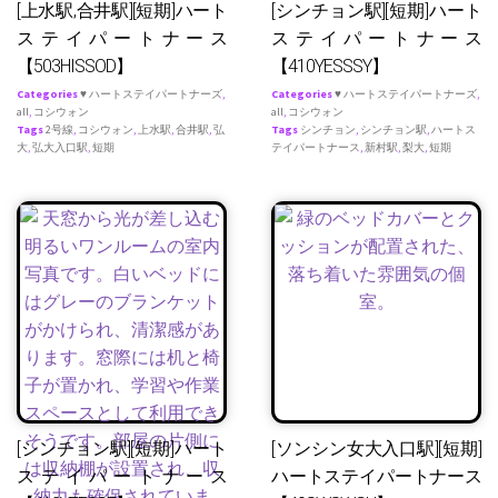
[上水駅,合井駅][短期]ハート
[シンチョン駅][短期]ハート
ステイパートナース
ステイパートナース
【503HISSOD】
【410YESSSY】
Categories
♥ ハートステイパートナーズ
,
Categories
♥ ハートステイパートナーズ
,
all
,
コシウォン
all
,
コシウォン
Tags
2号線
,
コシウォン
,
上水駅
,
合井駅
,
弘
Tags
シンチョン
,
シンチョン駅
,
ハートス
大
,
弘大入口駅
,
短期
テイパートナース
,
新村駅
,
梨大
,
短期
[シンチョン駅][短期]ハート
[ソンシン女大入口駅][短期]
ステイパートナース
ハートステイパートナース