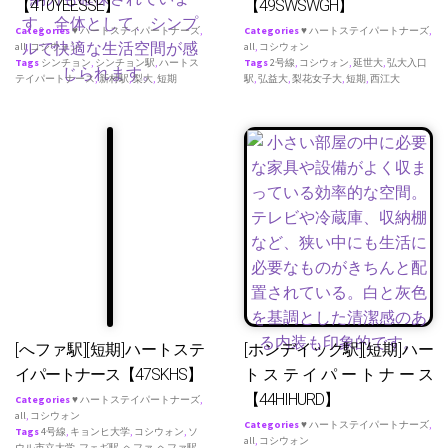
【410YEESSE】
【49SWSWGH】
Categories
♥ ハートステイパートナーズ
,
Categories
♥ ハートステイパートナーズ
,
all
,
コシウォン
all
,
コシウォン
Tags
シンチョン
,
シンチョン駅
,
ハートス
Tags
2号線
,
コシウォン
,
延世大
,
弘大入口
テイパートナース
,
新村駅
,
梨大
,
短期
駅
,
弘益大
,
梨花女子大
,
短期
,
西江大
[へファ駅][短期]ハートステ
[ホンデイック駅][短期]ハー
イパートナース【47SKHS】
トステイパートナース
【44HIHURD】
Categories
♥ ハートステイパートナーズ
,
all
,
コシウォン
Categories
♥ ハートステイパートナーズ
,
Tags
4号線
,
キョンヒ大学
,
コシウォン
,
ソ
all
,
コシウォン
ウル市立大学
,
フェギ駅
,
ヘファ
,
ヘファ駅
,