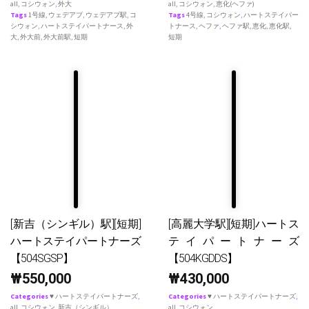
all
,
コシウォン
,
外大
all
,
コシウォン
,
恵化(ヘファ)
Tags
1号線
,
ウェデアプ
,
ウェデアプ駅
,
コ
Tags
4号線
,
コシウォン
,
ハートステイパー
シウォン
,
ハートステイパートナース
,
外
トナース
,
ヘファ
,
ヘファ駅
,
恵化
,
恵化駅
,
大
,
外大前
,
外大前駅
,
短期
短期
[新吉（シンギル）駅][短期]
[高麗大学駅][短期]ハートス
ハートステイパートナーズ
テイパートナーズ
【504SGSP】
【504KGDDS】
₩
550,000
₩
430,000
Categories
♥ ハートステイパートナーズ
,
Categories
♥ ハートステイパートナーズ
,
all
,
コシウォン
,
新吉（シンギル）
all
,
コシウォン