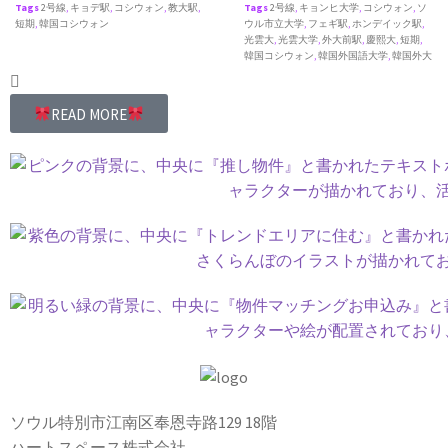
Tags
2号線
,
キョデ駅
,
コシウォン
,
教大駅
,
Tags
2号線
,
キョンヒ大学
,
コシウォン
,
ソ
短期
,
韓国コシウォン
ウル市立大学
,
フェギ駅
,
ホンデイック駅
,
光雲大
,
光雲大学
,
外大前駅
,
慶熙大
,
短期
,
韓国コシウォン
,
韓国外国語大学
,
韓国外大
READ MORE
ソウル特別市江南区奉恩寺路129 18階
ハートスペース株式会社