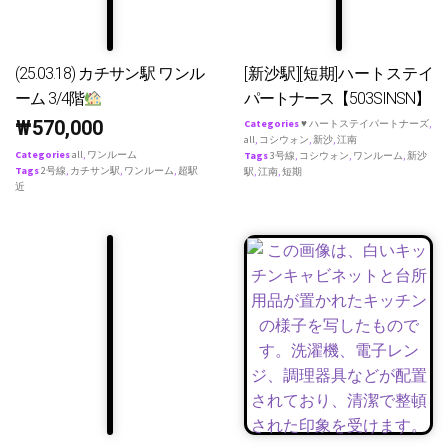
(25.03.18) カチサン駅 ワンル
[新沙駅][短期]ハートステイ
ーム 3/4階
パートナース【503SINSN】
₩
570,000
Categories
♥ ハートステイパートナーズ
,
all
,
コシウォン
,
新沙
,
江南
Categories
all
,
ワンルーム
Tags
3号線
,
コシウォン
,
ワンルーム
,
新沙
Tags
2号線
,
カチサン駅
,
ワンルーム
,
超駅
駅
,
江南
,
短期
近