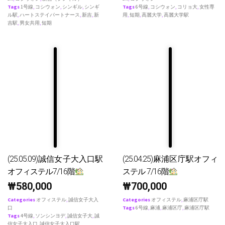
Tags
1号線
,
コシウォン
,
シンギル
,
シンギ
Tags
6号線
,
コシウォン
,
コリョ大
,
女性専
ル駅
,
ハートステイパートナース
,
新吉
,
新
用
,
短期
,
高麗大学
,
高麗大学駅
吉駅
,
男女共用
,
短期
(25.05.09)誠信女子大入口駅
(25.04.25)麻浦区庁駅オフィ
オフィステル7/16階
ステル 7/16階
₩
580,000
₩
700,000
Categories
オフィステル
,
誠信女子大入
Categories
オフィステル
,
麻浦区庁駅
口
Tags
6号線
,
麻浦
,
麻浦区庁
,
麻浦区庁駅
Tags
4号線
,
ソンシンヨデ
,
誠信女子大
,
誠
信女子大入口
,
誠信女子大入口駅