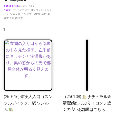
Categories
all
,
コシウォン
Tags
イデ
,
イファヨデ
,
コシウォン
,
シンチ
ョン
,
ソガン大
,
ヨンセ大
,
延世大
,
新村
,
梨
花女子大
,
西江大
(26.04.16) 崇実大入口（スン
（26.01.08)
ナチュラル＆
シルデイック）駅 ワンルー
清潔感たっぷり！コンデ近
ム
くの広いお部屋はこちら！