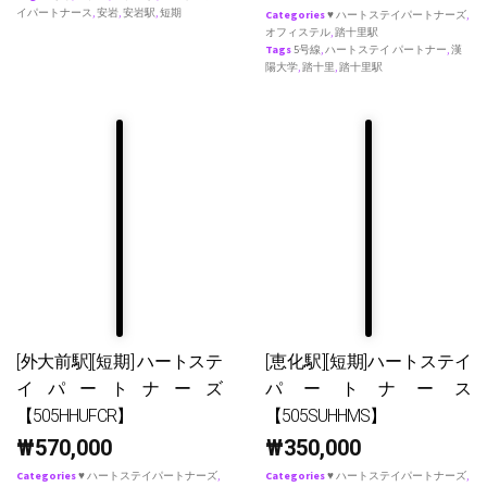
イパートナース
,
安岩
,
安岩駅
,
短期
Categories
♥ ハートステイパートナーズ
,
オフィステル
,
踏十里駅
Tags
5号線
,
ハートステイ パートナー
,
漢
陽大学
,
踏十里
,
踏十里駅
[外大前駅][短期] ハートステ
[恵化駅][短期]ハートステイ
イパートナーズ
パートナース
【505HHUFCR】
【505SUHHMS】
₩
570,000
₩
350,000
Categories
♥ ハートステイパートナーズ
,
Categories
♥ ハートステイパートナーズ
,