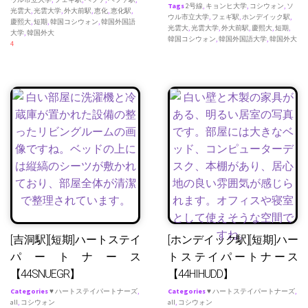
Tags
2号線
,
キョンヒ大学
,
コシウォン
,
ソ
光雲大
,
光雲大学
,
外大前駅
,
恵化
,
恵化駅
,
ウル市立大学
,
フェギ駅
,
ホンデイック駅
,
慶熙大
,
短期
,
韓国コシウォン
,
韓国外国語
光雲大
,
光雲大学
,
外大前駅
,
慶熙大
,
短期
,
大学
,
韓国外大
韓国コシウォン
,
韓国外国語大学
,
韓国外大
4
[吉洞駅][短期]ハートステイ
[ホンデイック駅][短期]ハー
パートナース
トステイパートナース
【44SNUEGR】
【44HIHUDD】
Categories
♥ ハートステイパートナーズ
,
Categories
♥ ハートステイパートナーズ
,
all
,
コシウォン
all
,
コシウォン