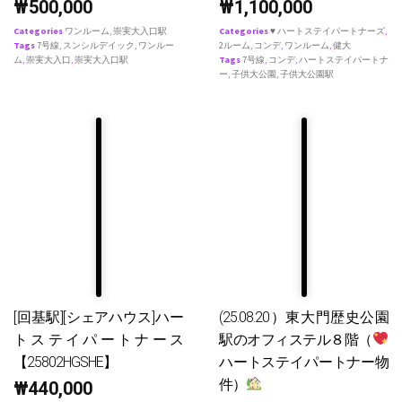
₩
500,000
₩
1,100,000
Categories
ワンルーム
,
崇実大入口駅
Categories
♥ ハートステイパートナーズ
,
Tags
7号線
,
スンシルデイック
,
ワンルー
2ルーム
,
コンデ
,
ワンルーム
,
健大
ム
,
崇実大入口
,
崇実大入口駅
Tags
7号線
,
コンデ
,
ハートステイパートナ
ー
,
子供大公園
,
子供大公園駅
[回基駅][シェアハウス]ハー
(25.08.20）東大門歴史公園
トステイパートナース
駅のオフィステル８階（
【25802HGSHE】
ハートステイパートナー物
件）
₩
440,000