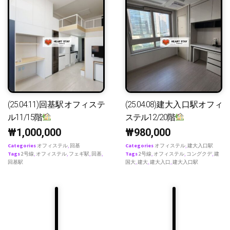
(25.04.11)回基駅オフィステ
(25.04.08)建大入口駅オフィ
ル11/15階
ステル12/20階
₩
1,000,000
₩
980,000
Categories
オフィステル
,
回基
Categories
オフィステル
,
建大入口駅
Tags
2号線
,
オフィステル
,
フェギ駅
,
回基
,
Tags
2号線
,
オフィステル
,
コングクデ
,
建
回基駅
国大
,
建大
,
建大入口
,
建大入口駅