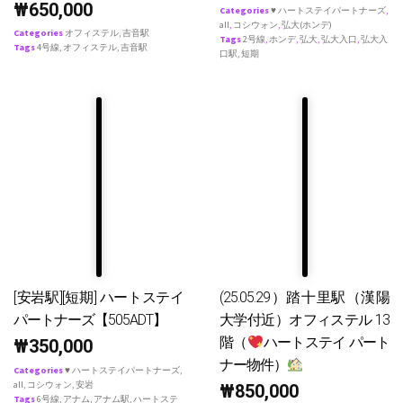
₩
650,000
Categories
♥ ハートステイパートナーズ
,
all
,
コシウォン
,
弘大(ホンデ)
Categories
オフィステル
,
吉音駅
Tags
2号線
,
ホンデ
,
弘大
,
弘大入口
,
弘大入
Tags
4号線
,
オフィステル
,
吉音駅
口駅
,
短期
[安岩駅][短期] ハートステイ
(25.05.29）踏十里駅（漢陽
パートナーズ【505ADT】
大学付近）オフィステル 13
階（
ハートステイ パート
₩
350,000
ナー物件）
Categories
♥ ハートステイパートナーズ
,
all
,
コシウォン
,
安岩
₩
850,000
Tags
6号線
,
アナム
,
アナム駅
,
ハートステ