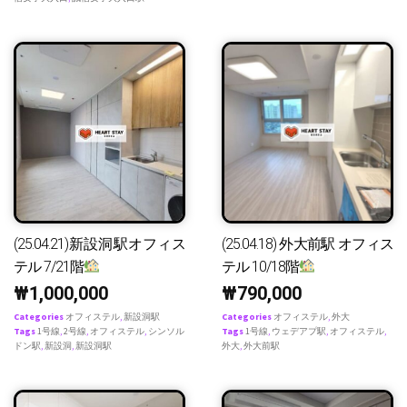
(25.04.21)新設洞駅オフィス
(25.04.18) 外大前駅 オフィス
テル 7/21階
テル 10/18階
₩
1,000,000
₩
790,000
Categories
オフィステル
,
新設洞駅
Categories
オフィステル
,
外大
Tags
1号線
,
2号線
,
オフィステル
,
シンソル
Tags
1号線
,
ウェデアプ駅
,
オフィステル
,
ドン駅
,
新設洞
,
新設洞駅
外大
,
外大前駅