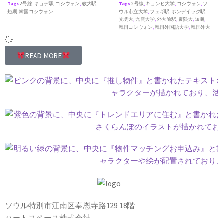
Tags
2号線
,
キョデ駅
,
コシウォン
,
教大駅
,
Tags
2号線
,
キョンヒ大学
,
コシウォン
,
ソ
短期
,
韓国コシウォン
ウル市立大学
,
フェギ駅
,
ホンデイック駅
,
光雲大
,
光雲大学
,
外大前駅
,
慶熙大
,
短期
,
韓国コシウォン
,
韓国外国語大学
,
韓国外大
READ MORE
ソウル特別市江南区奉恩寺路129 18階
ハートスペース株式会社