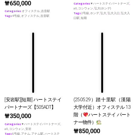
₩
650,000
Categories
♥ ハートステイパートナーズ
,
all
,
コシウォン
,
弘大(ホンデ)
Categories
オフィステル
,
吉音駅
Tags
2号線
,
ホンデ
,
弘大
,
弘大入口
,
弘大入
Tags
4号線
,
オフィステル
,
吉音駅
口駅
,
短期
[安岩駅][短期] ハートステイ
(25.05.29）踏十里駅（漢陽
パートナーズ【505ADT】
大学付近）オフィステル 13
階（
ハートステイ パート
₩
350,000
ナー物件）
Categories
♥ ハートステイパートナーズ
,
all
,
コシウォン
,
安岩
₩
850,000
Tags
6号線
,
アナム
,
アナム駅
,
ハートステ