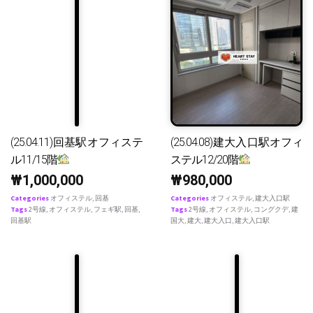
(25.04.11)回基駅オフィステ
(25.04.08)建大入口駅オフィ
ル11/15階
ステル12/20階
₩
1,000,000
₩
980,000
Categories
オフィステル
,
回基
Categories
オフィステル
,
建大入口駅
Tags
2号線
,
オフィステル
,
フェギ駅
,
回基
,
Tags
2号線
,
オフィステル
,
コングクデ
,
建
回基駅
国大
,
建大
,
建大入口
,
建大入口駅