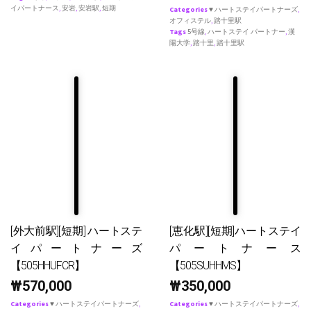
イパートナース
,
安岩
,
安岩駅
,
短期
Categories
♥ ハートステイパートナーズ
,
オフィステル
,
踏十里駅
Tags
5号線
,
ハートステイ パートナー
,
漢
陽大学
,
踏十里
,
踏十里駅
[外大前駅][短期] ハートステ
[恵化駅][短期]ハートステイ
イパートナーズ
パートナース
【505HHUFCR】
【505SUHHMS】
₩
570,000
₩
350,000
Categories
♥ ハートステイパートナーズ
,
Categories
♥ ハートステイパートナーズ
,