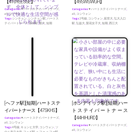
【410YEESSE】
【49SWSWGH】
Categories
♥ ハートステイパートナーズ
,
Categories
♥ ハートステイパートナーズ
,
all
,
コシウォン
all
,
コシウォン
Tags
シンチョン
,
シンチョン駅
,
ハートス
Tags
2号線
,
コシウォン
,
延世大
,
弘大入口
テイパートナース
,
新村駅
,
梨大
,
短期
駅
,
弘益大
,
梨花女子大
,
短期
,
西江大
[へファ駅][短期]ハートステ
[ホンデイック駅][短期]ハー
イパートナース【47SKHS】
トステイパートナース
【44HIHURD】
Categories
♥ ハートステイパートナーズ
,
all
,
コシウォン
Categories
♥ ハートステイパートナーズ
,
Tags
4号線
,
キョンヒ大学
,
コシウォン
,
ソ
all
,
コシウォン
ウル市立大学
,
フェギ駅
,
ヘファ
,
ヘファ駅
,