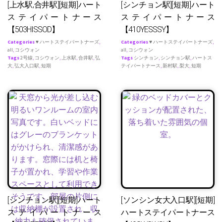
[上水駅,合井駅][短期]ハート
[シンチョン駅][短期]ハート
ステイパートナース
ステイパートナース
【503HISSOD】
【410YESSSY】
Categories
♥ ハートステイパートナーズ
,
Categories
♥ ハートステイパートナーズ
,
all
,
コシウォン
all
,
コシウォン
Tags
2号線
,
コシウォン
,
上水駅
,
合井駅
,
弘
Tags
シンチョン
,
シンチョン駅
,
ハートス
大
,
弘大入口駅
,
短期
テイパートナース
,
新村駅
,
梨大
,
短期
[シンチョン駅][短期]ハート
[ソンシン女大入口駅][短期]
ステイパートナース
ハートステイパートナース