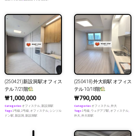
(25.04.21)新設洞駅オフィス
(25.04.18) 外大前駅 オフィス
テル 7/21階
テル 10/18階
₩
1,000,000
₩
790,000
Categories
オフィステル
,
新設洞駅
Categories
オフィステル
,
外大
Tags
1号線
,
2号線
,
オフィステル
,
シンソル
Tags
1号線
,
ウェデアプ駅
,
オフィステル
,
ドン駅
,
新設洞
,
新設洞駅
外大
,
外大前駅