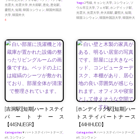
Tags
2号線
,
キョンヒ大学
,
コシウォン
,
ソ
光雲大
,
光雲大学
,
外大前駅
,
恵化
,
恵化駅
,
ウル市立大学
,
フェギ駅
,
ホンデイック駅
,
慶熙大
,
短期
,
韓国コシウォン
,
韓国外国語
光雲大
,
光雲大学
,
外大前駅
,
慶熙大
,
短期
,
大学
,
韓国外大
韓国コシウォン
,
韓国外国語大学
,
韓国外大
4
[吉洞駅][短期]ハートステイ
[ホンデイック駅][短期]ハー
パートナース
トステイパートナース
【44SNUEGR】
【44HIHUDD】
Categories
♥ ハートステイパートナーズ
,
Categories
♥ ハートステイパートナーズ
,
all
,
コシウォン
all
,
コシウォン