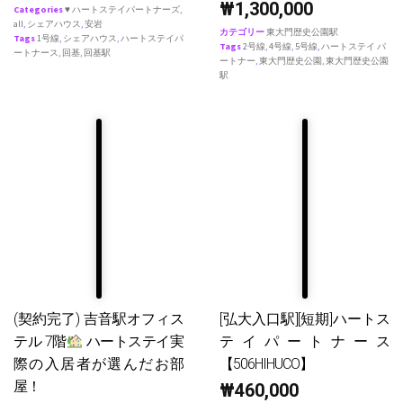
₩
1,300,000
Categories
♥ ハートステイパートナーズ
,
all
,
シェアハウス
,
安岩
カテゴリー
東大門歴史公園駅
Tags
1号線
,
シェアハウス
,
ハートステイパ
Tags
2号線
,
4号線
,
5号線
,
ハートステイ パ
ートナース
,
回基
,
回基駅
ートナー
,
東大門歴史公園
,
東大門歴史公園
駅
(契約完了) 吉音駅オフィス
[弘大入口駅][短期]ハートス
テル 7階
ハートステイ実
テイパートナース
際の入居者が選んだお部
【506HIHUCO】
屋！
₩
460,000