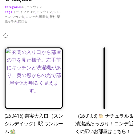
Categories
all
,
コシウォン
Tags
イデ
,
イファヨデ
,
コシウォン
,
シンチ
ョン
,
ソガン大
,
ヨンセ大
,
延世大
,
新村
,
梨
花女子大
,
西江大
(26.04.16) 崇実大入口（スン
（26.01.08)
ナチュラル＆
シルデイック）駅 ワンルー
清潔感たっぷり！コンデ近
ム
くの広いお部屋はこちら！