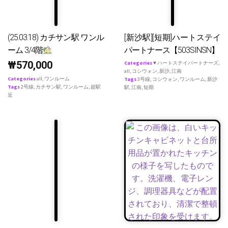
(25.03.18) カチサン駅 ワンル
[新沙駅][短期]ハートステイ
ーム 3/4階
パートナース【503SINSN】
₩
570,000
Categories
♥ ハートステイパートナーズ
,
all
,
コシウォン
,
新沙
,
江南
Categories
all
,
ワンルーム
Tags
3号線
,
コシウォン
,
ワンルーム
,
新沙
Tags
2号線
,
カチサン駅
,
ワンルーム
,
超駅
駅
,
江南
,
短期
近