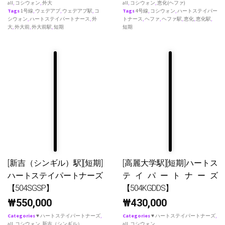
all
,
コシウォン
,
外大
all
,
コシウォン
,
恵化(ヘファ)
Tags
1号線
,
ウェデアプ
,
ウェデアプ駅
,
コ
Tags
4号線
,
コシウォン
,
ハートステイパー
シウォン
,
ハートステイパートナース
,
外
トナース
,
ヘファ
,
ヘファ駅
,
恵化
,
恵化駅
,
大
,
外大前
,
外大前駅
,
短期
短期
[新吉（シンギル）駅][短期]
[高麗大学駅][短期]ハートス
ハートステイパートナーズ
テイパートナーズ
【504SGSP】
【504KGDDS】
₩
550,000
₩
430,000
Categories
♥ ハートステイパートナーズ
,
Categories
♥ ハートステイパートナーズ
,
all
,
コシウォン
,
新吉（シンギル）
all
,
コシウォン