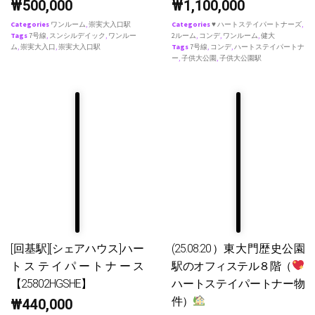
₩
500,000
₩
1,100,000
Categories
ワンルーム
,
崇実大入口駅
Categories
♥ ハートステイパートナーズ
,
Tags
7号線
,
スンシルデイック
,
ワンルー
2ルーム
,
コンデ
,
ワンルーム
,
健大
ム
,
崇実大入口
,
崇実大入口駅
Tags
7号線
,
コンデ
,
ハートステイパートナ
ー
,
子供大公園
,
子供大公園駅
[回基駅][シェアハウス]ハー
(25.08.20）東大門歴史公園
トステイパートナース
駅のオフィステル８階（
【25802HGSHE】
ハートステイパートナー物
件）
₩
440,000