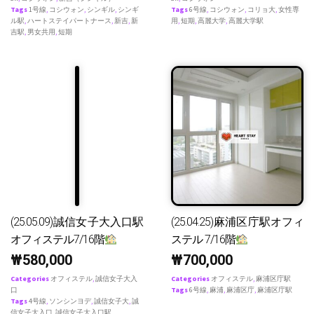
Tags
1号線
,
コシウォン
,
シンギル
,
シンギ
Tags
6号線
,
コシウォン
,
コリョ大
,
女性専
ル駅
,
ハートステイパートナース
,
新吉
,
新
用
,
短期
,
高麗大学
,
高麗大学駅
吉駅
,
男女共用
,
短期
(25.05.09)誠信女子大入口駅
(25.04.25)麻浦区庁駅オフィ
オフィステル7/16階
ステル 7/16階
₩
580,000
₩
700,000
Categories
オフィステル
,
誠信女子大入
Categories
オフィステル
,
麻浦区庁駅
口
Tags
6号線
,
麻浦
,
麻浦区庁
,
麻浦区庁駅
Tags
4号線
,
ソンシンヨデ
,
誠信女子大
,
誠
信女子大入口
,
誠信女子大入口駅