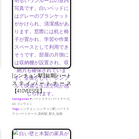
[シンチョン駅][短期]ハート
ステイパートナース
【410YEESSE】
Categories
♥ ハートステイパートナーズ
,
all
,
コシウォン
Tags
シンチョン
,
シンチョン駅
,
ハートス
テイパートナース
,
新村駅
,
梨大
,
短期