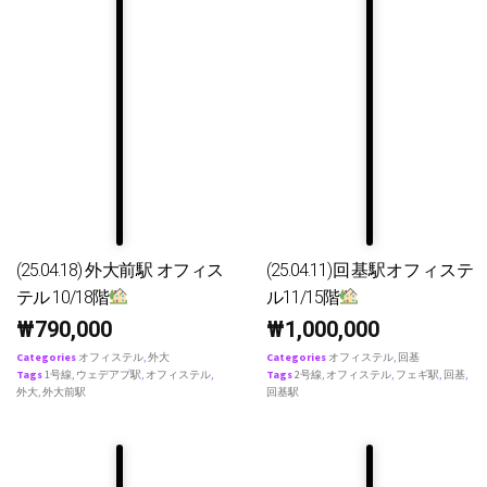
(25.04.18) 外大前駅 オフィス
(25.04.11)回基駅オフィステ
テル 10/18階
ル11/15階
₩
790,000
₩
1,000,000
Categories
オフィステル
,
外大
Categories
オフィステル
,
回基
Tags
1号線
,
ウェデアプ駅
,
オフィステル
,
Tags
2号線
,
オフィステル
,
フェギ駅
,
回基
,
外大
,
外大前駅
回基駅