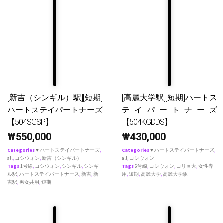
[新吉（シンギル）駅][短期]
[高麗大学駅][短期]ハートス
ハートステイパートナーズ
テイパートナーズ
【504SGSP】
【504KGDDS】
₩
550,000
₩
430,000
Categories
♥ ハートステイパートナーズ
,
Categories
♥ ハートステイパートナーズ
,
all
,
コシウォン
,
新吉（シンギル）
all
,
コシウォン
Tags
1号線
,
コシウォン
,
シンギル
,
シンギ
Tags
6号線
,
コシウォン
,
コリョ大
,
女性専
ル駅
,
ハートステイパートナース
,
新吉
,
新
用
,
短期
,
高麗大学
,
高麗大学駅
吉駅
,
男女共用
,
短期