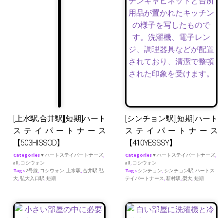
[上水駅,合井駅][短期]ハート
[シンチョン駅][短期]ハート
ステイパートナース
ステイパートナース
【503HISSOD】
【410YESSSY】
Categories
♥ ハートステイパートナーズ
,
Categories
♥ ハートステイパートナーズ
,
all
,
コシウォン
all
,
コシウォン
Tags
2号線
,
コシウォン
,
上水駅
,
合井駅
,
弘
Tags
シンチョン
,
シンチョン駅
,
ハートス
大
,
弘大入口駅
,
短期
テイパートナース
,
新村駅
,
梨大
,
短期