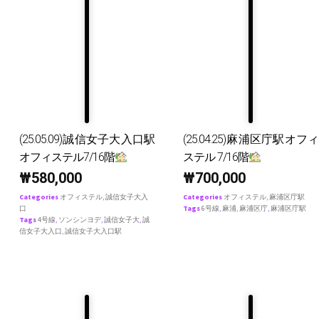
(25.05.09)誠信女子大入口駅
(25.04.25)麻浦区庁駅オフィ
オフィステル7/16階
ステル 7/16階
₩
580,000
₩
700,000
Categories
オフィステル
,
誠信女子大入
Categories
オフィステル
,
麻浦区庁駅
口
Tags
6号線
,
麻浦
,
麻浦区庁
,
麻浦区庁駅
Tags
4号線
,
ソンシンヨデ
,
誠信女子大
,
誠
信女子大入口
,
誠信女子大入口駅