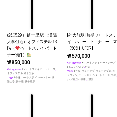
(25.05.29）踏十里駅（漢陽
[外大前駅][短期] ハートステ
大学付近）オフィステル 13
イパートナーズ
階（
ハートステイ パート
【505HHUFCR】
ナー物件）
₩
570,000
₩
850,000
Categories
♥ ハートステイパートナーズ
,
all
,
コシウォン
,
外大
Categories
♥ ハートステイパートナーズ
,
Tags
1号線
,
ウェデアプ
,
ウェデアプ駅
,
コ
オフィステル
,
踏十里駅
シウォン
,
ハートステイパートナース
,
外大
,
Tags
5号線
,
ハートステイ パートナー
,
漢
外大前
,
外大前駅
,
短期
陽大学
,
踏十里
,
踏十里駅