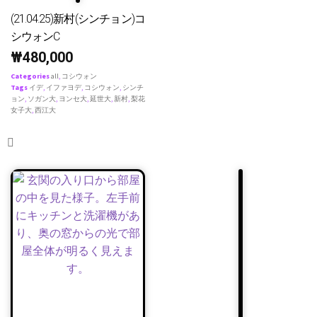
(21.04.25)新村(シンチョン)コ
シウォンC
₩
480,000
Categories
all
,
コシウォン
Tags
イデ
,
イファヨデ
,
コシウォン
,
シンチ
ョン
,
ソガン大
,
ヨンセ大
,
延世大
,
新村
,
梨花
女子大
,
西江大