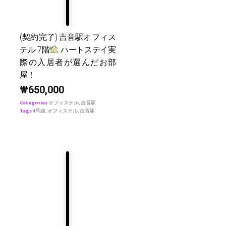
(契約完了) 吉音駅オフィス
テル 7階
ハートステイ実
際の入居者が選んだお部
屋！
₩
650,000
Categories
オフィステル
,
吉音駅
Tags
4号線
,
オフィステル
,
吉音駅