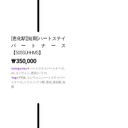
[恵化駅][短期]ハートステイ
パートナース
【505SUHHMS】
₩
350,000
Categories
♥ ハートステイパートナーズ
,
all
,
コシウォン
,
恵化(ヘファ)
Tags
4号線
,
コシウォン
,
ハートステイパー
トナース
,
ヘファ
,
ヘファ駅
,
恵化
,
恵化駅
,
短
期