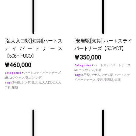
[弘大入口駅][短期]ハートス
[安岩駅][短期] ハートステイ
テイパートナース
パートナーズ【505ADT】
【506HIHUCO】
₩
350,000
₩
460,000
Categories
♥ ハートステイパートナーズ
,
all
,
コシウォン
,
安岩
Categories
♥ ハートステイパートナーズ
,
Tags
6号線
,
アナム
,
アナム駅
,
ハートステ
all
,
コシウォン
,
弘大(ホンデ)
イパートナース
,
安岩
,
安岩駅
,
短期
Tags
2号線
,
ホンデ
,
弘大
,
弘大入口
,
弘大入
口駅
,
短期