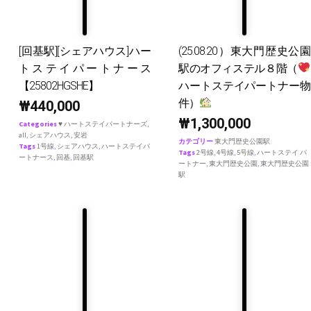
[回基駅][シェアハウス]ハー
(25.08.20）東大門歴史公園
トステイパートナース
駅のオフィステル８階（
【25802HGSHE】
ハートステイパートナー物
件）
₩
440,000
₩
1,300,000
Categories
♥ ハートステイパートナーズ
,
all
,
シェアハウス
,
安岩
カテゴリー
東大門歴史公園駅
Tags
1号線
,
シェアハウス
,
ハートステイパ
Tags
2号線
,
4号線
,
5号線
,
ハートステイ パ
ートナース
,
回基
,
回基駅
ートナー
,
東大門歴史公園
,
東大門歴史公園
駅