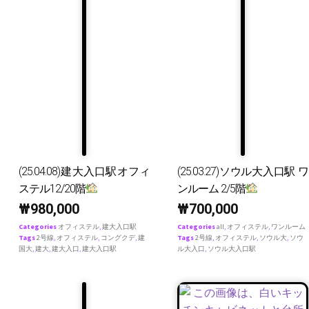
(25.04.08)建大入口駅オフィ
(25.03.27)ソウル大入口駅 ワ
ステル12/20階
ンルーム 2/5階
₩
980,000
₩
700,000
Categories
オフィステル
,
建大入口駅
Categories
all
,
オフィステル
,
ワンルーム
Tags
2号線
,
オフィステル
,
コングクデ
,
建
Tags
2号線
,
オフィステル
,
ソウル大
,
ソウ
国大
,
建大
,
建大入口
,
建大入口駅
ル大入口
,
ソウル大入口駅