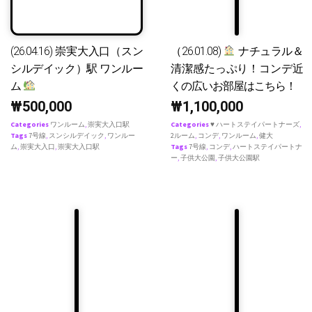
(26.04.16) 崇実大入口（スン
（26.01.08)
ナチュラル＆
シルデイック）駅 ワンルー
清潔感たっぷり！コンデ近
ム
くの広いお部屋はこちら！
₩
500,000
₩
1,100,000
Categories
ワンルーム
,
崇実大入口駅
Categories
♥ ハートステイパートナーズ
,
Tags
7号線
,
スンシルデイック
,
ワンルー
2ルーム
,
コンデ
,
ワンルーム
,
健大
ム
,
崇実大入口
,
崇実大入口駅
Tags
7号線
,
コンデ
,
ハートステイパートナ
ー
,
子供大公園
,
子供大公園駅