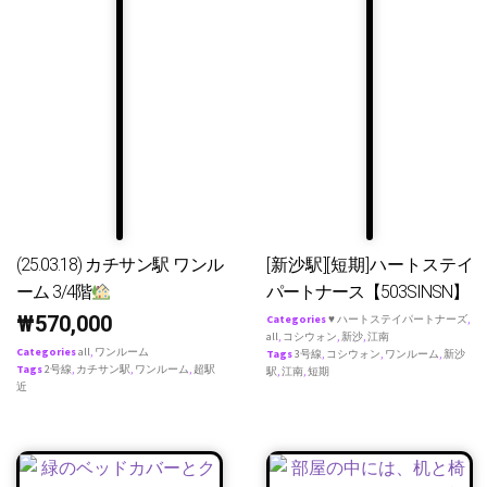
(25.03.18) カチサン駅 ワンル
[新沙駅][短期]ハートステイ
ーム 3/4階
パートナース【503SINSN】
₩
570,000
Categories
♥ ハートステイパートナーズ
,
all
,
コシウォン
,
新沙
,
江南
Categories
all
,
ワンルーム
Tags
3号線
,
コシウォン
,
ワンルーム
,
新沙
Tags
2号線
,
カチサン駅
,
ワンルーム
,
超駅
駅
,
江南
,
短期
近