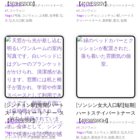
【503HISSOD】
【410YESSSY】
Categories
♥ ハートステイパートナーズ
,
Categories
♥ ハートステイパートナーズ
,
all
,
コシウォン
all
,
コシウォン
Tags
2号線
,
コシウォン
,
上水駅
,
合井駅
,
弘
Tags
シンチョン
,
シンチョン駅
,
ハートス
大
,
弘大入口駅
,
短期
テイパートナース
,
新村駅
,
梨大
,
短期
[シンチョン駅][短期]ハート
[ソンシン女大入口駅][短期]
ステイパートナース
ハートステイパートナース
【410YEESSE】
【49SWSWGH】
Categories
♥ ハートステイパートナーズ
,
Categories
♥ ハートステイパートナーズ
,
all
,
コシウォン
all
,
コシウォン
Tags
シンチョン
,
シンチョン駅
,
ハートス
Tags
2号線
,
コシウォン
,
延世大
,
弘大入口
テイパートナース
,
新村駅
,
梨大
,
短期
駅
,
弘益大
,
梨花女子大
,
短期
,
西江大