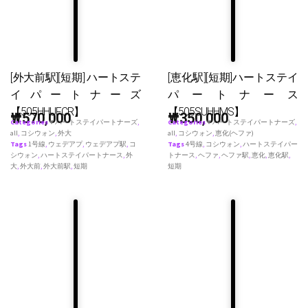
[外大前駅][短期] ハートステ
[恵化駅][短期]ハートステイ
イパートナーズ
パートナース
【505HHUFCR】
【505SUHHMS】
₩
570,000
₩
350,000
Categories
♥ ハートステイパートナーズ
,
Categories
♥ ハートステイパートナーズ
,
all
,
コシウォン
,
外大
all
,
コシウォン
,
恵化(ヘファ)
Tags
1号線
,
ウェデアプ
,
ウェデアプ駅
,
コ
Tags
4号線
,
コシウォン
,
ハートステイパー
シウォン
,
ハートステイパートナース
,
外
トナース
,
ヘファ
,
ヘファ駅
,
恵化
,
恵化駅
,
大
,
外大前
,
外大前駅
,
短期
短期