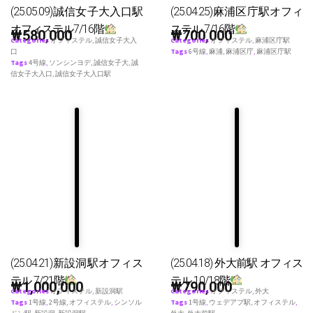
(25.05.09)誠信女子大入口駅
(25.04.25)麻浦区庁駅オフィ
オフィステル7/16階
ステル 7/16階
₩
580,000
₩
700,000
Categories
オフィステル
,
誠信女子大入
Categories
オフィステル
,
麻浦区庁駅
口
Tags
6号線
,
麻浦
,
麻浦区庁
,
麻浦区庁駅
Tags
4号線
,
ソンシンヨデ
,
誠信女子大
,
誠
信女子大入口
,
誠信女子大入口駅
(25.04.21)新設洞駅オフィス
(25.04.18) 外大前駅 オフィス
テル 7/21階
テル 10/18階
₩
1,000,000
₩
790,000
Categories
オフィステル
,
新設洞駅
Categories
オフィステル
,
外大
Tags
1号線
,
2号線
,
オフィステル
,
シンソル
Tags
1号線
,
ウェデアプ駅
,
オフィステル
,