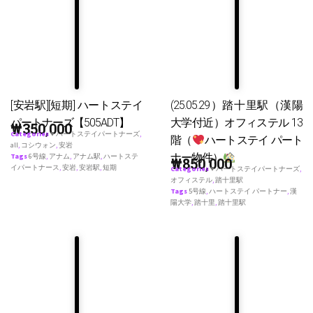
[安岩駅][短期] ハートステイ
(25.05.29）踏十里駅（漢陽
パートナーズ【505ADT】
大学付近）オフィステル 13
₩
350,000
Categories
♥ ハートステイパートナーズ
,
階（
ハートステイ パート
all
,
コシウォン
,
安岩
ナー物件）
Tags
6号線
,
アナム
,
アナム駅
,
ハートステ
₩
850,000
イパートナース
,
安岩
,
安岩駅
,
短期
Categories
♥ ハートステイパートナーズ
,
オフィステル
,
踏十里駅
Tags
5号線
,
ハートステイ パートナー
,
漢
陽大学
,
踏十里
,
踏十里駅