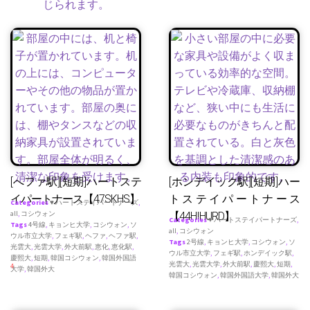
[へファ駅][短期]ハートステ
[ホンデイック駅][短期]ハー
イパートナース【47SKHS】
トステイパートナース
Categories
♥ ハートステイパートナーズ
,
all
,
コシウォン
【44HIHURD】
Categories
♥ ハートステイパートナーズ
,
Tags
4号線
,
キョンヒ大学
,
コシウォン
,
ソ
all
,
コシウォン
ウル市立大学
,
フェギ駅
,
ヘファ
,
ヘファ駅
,
Tags
2号線
,
キョンヒ大学
,
コシウォン
,
ソ
光雲大
,
光雲大学
,
外大前駅
,
恵化
,
恵化駅
,
ウル市立大学
,
フェギ駅
,
ホンデイック駅
,
慶熙大
,
短期
,
韓国コシウォン
,
韓国外国語
光雲大
,
光雲大学
,
外大前駅
,
慶熙大
,
短期
,
4
大学
,
韓国外大
韓国コシウォン
,
韓国外国語大学
,
韓国外大