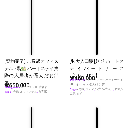
(契約完了) 吉音駅オフィス
[弘大入口駅][短期]ハートス
テル 7階
ハートステイ実
テイパートナース
際の入居者が選んだお部
【506HIHUCO】
₩
460,000
Categories
♥ ハートステイパートナーズ
,
屋！
₩
650,000
all
,
コシウォン
,
弘大(ホンデ)
Categories
オフィステル
,
吉音駅
Tags
2号線
,
ホンデ
,
弘大
,
弘大入口
,
弘大入
Tags
4号線
,
オフィステル
,
吉音駅
口駅
,
短期