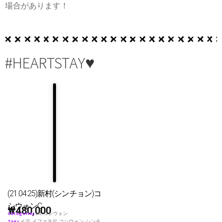
場合があります！
#HEARTSTAY♥
(21.04.25)新村(シンチョン)コ
シウォンC
₩
480,000
Categories
all
,
コシウォン
Tags
イデ
,
イファヨデ
,
コシウォン
,
シンチ