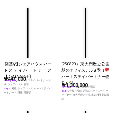
[回基駅][シェアハウス]ハー
(25.08.20）東大門歴史公園
トステイパートナース
駅のオフィステル８階（
【25802HGSHE】
ハートステイパートナー物
₩
440,000
Categories
♥ ハートステイパートナーズ
,
件）
₩
1,300,000
all
,
シェアハウス
,
安岩
カテゴリー
東大門歴史公園駅
Tags
1号線
,
シェアハウス
,
ハートステイパ
Tags
2号線
,
4号線
,
5号線
,
ハートステイ パ
ートナース
,
回基
,
回基駅
ートナー
,
東大門歴史公園
,
東大門歴史公園
駅