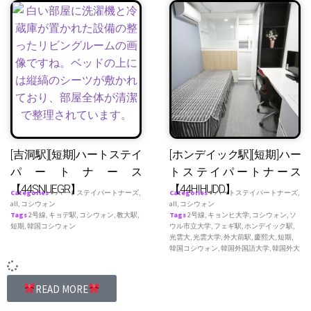
[吉洞駅][短期]ハートステイ
[ホンデイック駅][短期]ハー
パートナース
トステイパートナース
【44SNUEGR】
【44HIHUDD】
Categories
♥ ハートステイパートナーズ
,
Categories
♥ ハートステイパートナーズ
,
all
,
コシウォン
all
,
コシウォン
Tags
2号線
,
キョデ駅
,
コシウォン
,
教大駅
,
Tags
2号線
,
キョンヒ大学
,
コシウォン
,
ソ
短期
,
韓国コシウォン
ウル市立大学
,
フェギ駅
,
ホンデイック駅
,
光雲大
,
光雲大学
,
外大前駅
,
慶熙大
,
短期
,
韓国コシウォン
,
韓国外国語大学
,
韓国外大
READ MORE