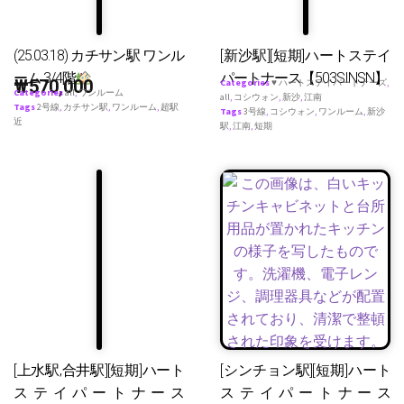
(25.03.18) カチサン駅 ワンル
[新沙駅][短期]ハートステイ
ーム 3/4階
パートナース【503SINSN】
₩
570,000
Categories
♥ ハートステイパートナーズ
,
Categories
all
,
ワンルーム
all
,
コシウォン
,
新沙
,
江南
Tags
2号線
,
カチサン駅
,
ワンルーム
,
超駅
Tags
3号線
,
コシウォン
,
ワンルーム
,
新沙
近
駅
,
江南
,
短期
[上水駅,合井駅][短期]ハート
[シンチョン駅][短期]ハート
ステイパートナース
ステイパートナース