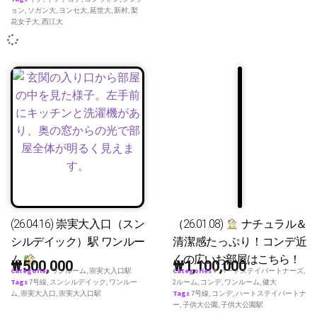
ョン
,
ソガン大
,
ヨンセ大
,
延世大
,
新村
,
梨
花女子大
,
西江大
(26.04.16) 崇実大入口（スン
（26.01.08)
ナチュラル＆
シルデイック）駅 ワンルー
清潔感たっぷり！コンデ近
ム
くの広いお部屋はこちら！
₩
500,000
₩
1,100,000
Categories
ワンルーム
,
崇実大入口駅
Categories
♥ ハートステイパートナーズ
,
Tags
7号線
,
スンシルデイック
,
ワンルー
2ルーム
,
コンデ
,
ワンルーム
,
健大
ム
,
崇実大入口
,
崇実大入口駅
Tags
7号線
,
コンデ
,
ハートステイパートナ
ー
,
子供大公園
,
子供大公園駅