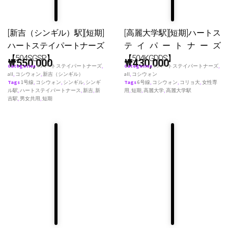
[新吉（シンギル）駅][短期]
[高麗大学駅][短期]ハートス
ハートステイパートナーズ
テイパートナーズ
【504SGSP】
【504KGDDS】
₩
550,000
₩
430,000
Categories
♥ ハートステイパートナーズ
,
Categories
♥ ハートステイパートナーズ
,
all
,
コシウォン
,
新吉（シンギル）
all
,
コシウォン
Tags
1号線
,
コシウォン
,
シンギル
,
シンギ
Tags
6号線
,
コシウォン
,
コリョ大
,
女性専
ル駅
,
ハートステイパートナース
,
新吉
,
新
用
,
短期
,
高麗大学
,
高麗大学駅
吉駅
,
男女共用
,
短期