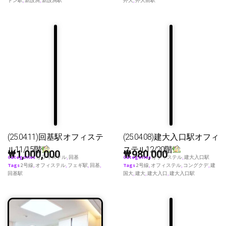
ドン駅
,
新設洞
,
新設洞駅
外大
,
外大前駅
(25.04.11)回基駅オフィステ
(25.04.08)建大入口駅オフィ
ル11/15階
ステル12/20階
₩
1,000,000
₩
980,000
Categories
オフィステル
,
回基
Categories
オフィステル
,
建大入口駅
Tags
2号線
,
オフィステル
,
フェギ駅
,
回基
,
Tags
2号線
,
オフィステル
,
コングクデ
,
建
回基駅
国大
,
建大
,
建大入口
,
建大入口駅