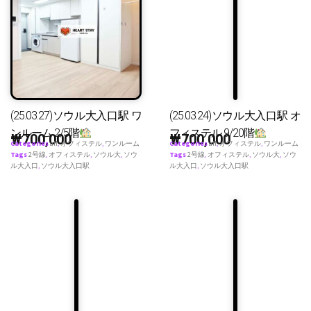
(25.03.27)ソウル大入口駅 ワ
(25.03.24)ソウル大入口駅 オ
ンルーム 2/5階
フィステル 9/20階
₩
700,000
₩
700,000
Categories
all
,
オフィステル
,
ワンルーム
Categories
all
,
オフィステル
,
ワンルーム
Tags
2号線
,
オフィステル
,
ソウル大
,
ソウ
Tags
2号線
,
オフィステル
,
ソウル大
,
ソウ
ル大入口
,
ソウル大入口駅
ル大入口
,
ソウル大入口駅