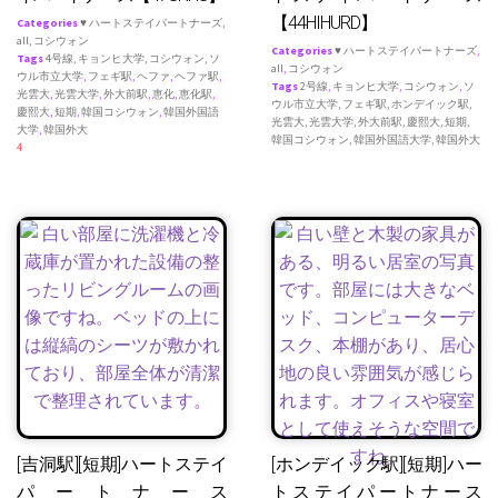
【44HIHURD】
Categories
♥ ハートステイパートナーズ
,
all
,
コシウォン
Categories
♥ ハートステイパートナーズ
,
Tags
4号線
,
キョンヒ大学
,
コシウォン
,
ソ
all
,
コシウォン
ウル市立大学
,
フェギ駅
,
ヘファ
,
ヘファ駅
,
Tags
2号線
,
キョンヒ大学
,
コシウォン
,
ソ
光雲大
,
光雲大学
,
外大前駅
,
恵化
,
恵化駅
,
ウル市立大学
,
フェギ駅
,
ホンデイック駅
,
慶熙大
,
短期
,
韓国コシウォン
,
韓国外国語
光雲大
,
光雲大学
,
外大前駅
,
慶熙大
,
短期
,
大学
,
韓国外大
韓国コシウォン
,
韓国外国語大学
,
韓国外大
4
[吉洞駅][短期]ハートステイ
[ホンデイック駅][短期]ハー
パートナース
トステイパートナース