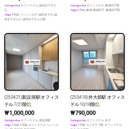
Categories
オフィステル
,
誠信女子大入
Categories
オフィステル
,
麻浦区庁駅
口
Tags
6号線
,
麻浦
,
麻浦区庁
,
麻浦区庁駅
Tags
4号線
,
ソンシンヨデ
,
誠信女子大
,
誠
信女子大入口
,
誠信女子大入口駅
(25.04.21)新設洞駅オフィス
(25.04.18) 外大前駅 オフィス
テル 7/21階
テル 10/18階
₩
1,000,000
₩
790,000
Categories
オフィステル
,
新設洞駅
Categories
オフィステル
,
外大
Tags
1号線
,
2号線
,
オフィステル
,
シンソル
Tags
1号線
,
ウェデアプ駅
,
オフィステル
,