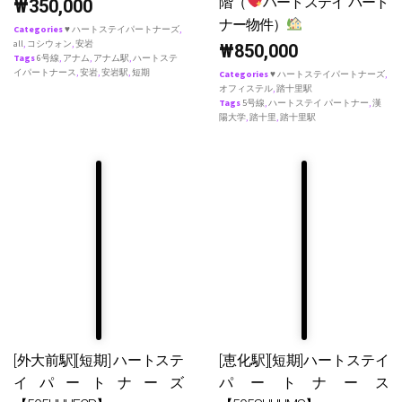
階（
ハートステイ パート
₩
350,000
ナー物件）
Categories
♥ ハートステイパートナーズ
,
all
,
コシウォン
,
安岩
₩
850,000
Tags
6号線
,
アナム
,
アナム駅
,
ハートステ
イパートナース
,
安岩
,
安岩駅
,
短期
Categories
♥ ハートステイパートナーズ
,
オフィステル
,
踏十里駅
Tags
5号線
,
ハートステイ パートナー
,
漢
陽大学
,
踏十里
,
踏十里駅
[外大前駅][短期] ハートステ
[恵化駅][短期]ハートステイ
イパートナーズ
パートナース