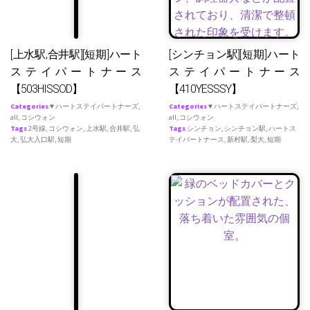
[上水駅,合井駅][短期]ハート
[シンチョン駅][短期]ハート
ステイパートナース
ステイパートナース
【503HISSOD】
【410YESSSY】
Categories
♥ ハートステイパートナーズ
,
Categories
♥ ハートステイパートナーズ
,
all
,
コシウォン
all
,
コシウォン
Tags
2号線
,
コシウォン
,
上水駅
,
合井駅
,
弘
Tags
シンチョン
,
シンチョン駅
,
ハートス
大
,
弘大入口駅
,
短期
テイパートナース
,
新村駅
,
梨大
,
短期