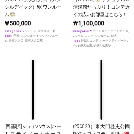
シルデイック）駅 ワンルー
清潔感たっぷり！コンデ近
ム
くの広いお部屋はこちら！
₩
500,000
₩
1,100,000
Categories
ワンルーム
,
崇実大入口駅
Categories
♥ ハートステイパートナーズ
,
Tags
7号線
,
スンシルデイック
,
ワンルー
2ルーム
,
コンデ
,
ワンルーム
,
健大
ム
,
崇実大入口
,
崇実大入口駅
Tags
7号線
,
コンデ
,
ハートステイパートナ
ー
,
子供大公園
,
子供大公園駅
[回基駅][シェアハウス]ハー
(25.08.20）東大門歴史公園
トステイパートナース
駅のオフィステル８階（