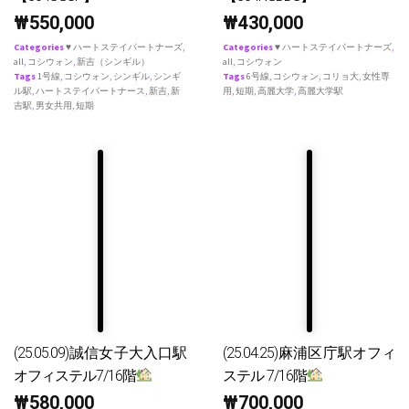
₩
550,000
₩
430,000
Categories
♥ ハートステイパートナーズ
,
Categories
♥ ハートステイパートナーズ
,
all
,
コシウォン
,
新吉（シンギル）
all
,
コシウォン
Tags
1号線
,
コシウォン
,
シンギル
,
シンギ
Tags
6号線
,
コシウォン
,
コリョ大
,
女性専
ル駅
,
ハートステイパートナース
,
新吉
,
新
用
,
短期
,
高麗大学
,
高麗大学駅
吉駅
,
男女共用
,
短期
(25.05.09)誠信女子大入口駅
(25.04.25)麻浦区庁駅オフィ
オフィステル7/16階
ステル 7/16階
₩
580,000
₩
700,000