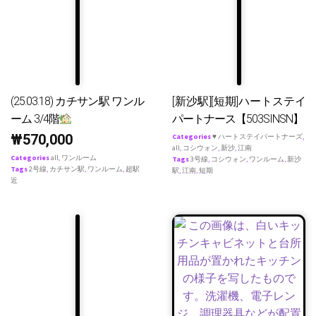
(25.03.18) カチサン駅 ワンル
[新沙駅][短期]ハートステイ
ーム 3/4階
パートナース【503SINSN】
₩
570,000
Categories
♥ ハートステイパートナーズ
,
all
,
コシウォン
,
新沙
,
江南
Categories
all
,
ワンルーム
Tags
3号線
,
コシウォン
,
ワンルーム
,
新沙
Tags
2号線
,
カチサン駅
,
ワンルーム
,
超駅
駅
,
江南
,
短期
近