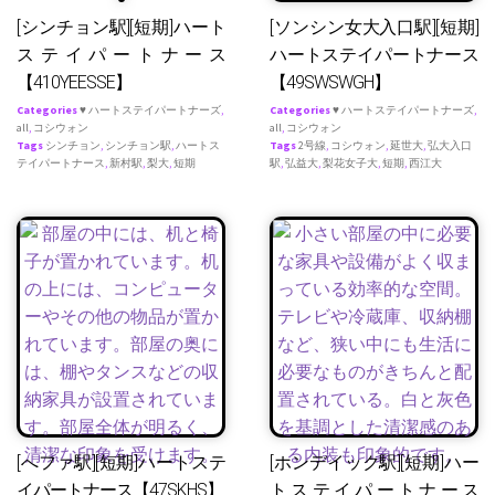
[シンチョン駅][短期]ハート
[ソンシン女大入口駅][短期]
ステイパートナース
ハートステイパートナース
【410YEESSE】
【49SWSWGH】
Categories
♥ ハートステイパートナーズ
,
Categories
♥ ハートステイパートナーズ
,
all
,
コシウォン
all
,
コシウォン
Tags
シンチョン
,
シンチョン駅
,
ハートス
Tags
2号線
,
コシウォン
,
延世大
,
弘大入口
テイパートナース
,
新村駅
,
梨大
,
短期
駅
,
弘益大
,
梨花女子大
,
短期
,
西江大
[へファ駅][短期]ハートステ
[ホンデイック駅][短期]ハー
イパートナース【47SKHS】
トステイパートナース