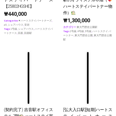
【25802HGSHE】
ハートステイパートナー物
件）
₩
440,000
₩
1,300,000
Categories
♥ ハートステイパートナーズ
,
all
,
シェアハウス
,
安岩
カテゴリー
東大門歴史公園駅
Tags
1号線
,
シェアハウス
,
ハートステイパ
Tags
2号線
,
4号線
,
5号線
,
ハートステイ パ
ートナース
,
回基
,
回基駅
ートナー
,
東大門歴史公園
,
東大門歴史公園
駅
(契約完了) 吉音駅オフィス
[弘大入口駅][短期]ハートス