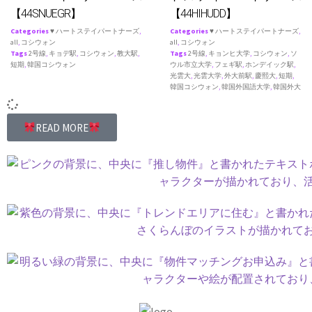
【44SNUEGR】
【44HIHUDD】
Categories
♥ ハートステイパートナーズ
,
Categories
♥ ハートステイパートナーズ
,
all
,
コシウォン
all
,
コシウォン
Tags
2号線
,
キョデ駅
,
コシウォン
,
教大駅
,
Tags
2号線
,
キョンヒ大学
,
コシウォン
,
ソ
短期
,
韓国コシウォン
ウル市立大学
,
フェギ駅
,
ホンデイック駅
,
光雲大
,
光雲大学
,
外大前駅
,
慶熙大
,
短期
,
韓国コシウォン
,
韓国外国語大学
,
韓国外大
READ MORE