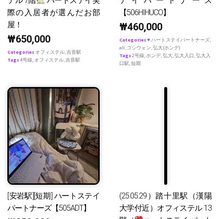
テル 7階
ハートステイ実
テイパートナース
際の入居者が選んだお部
【506HIHUCO】
屋！
₩
460,000
₩
650,000
Categories
♥ ハートステイパートナーズ
,
all
,
コシウォン
,
弘大(ホンデ)
Categories
オフィステル
,
吉音駅
Tags
2号線
,
ホンデ
,
弘大
,
弘大入口
,
弘大入
Tags
4号線
,
オフィステル
,
吉音駅
口駅
,
短期
[安岩駅][短期] ハートステイ
(25.05.29）踏十里駅（漢陽
パートナーズ【505ADT】
大学付近）オフィステル 13