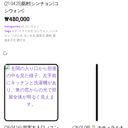
(21.04.25)新村(シンチョン)コ
シウォンC
₩
480,000
Categories
all
,
コシウォン
Tags
イデ
,
イファヨデ
,
コシウォン
,
シンチ
ョン
,
ソガン大
,
ヨンセ大
,
延世大
,
新村
,
梨
花女子大
,
西江大
(26.04.16) 崇実大入口（スン
（26.01.08)
ナチュラル＆