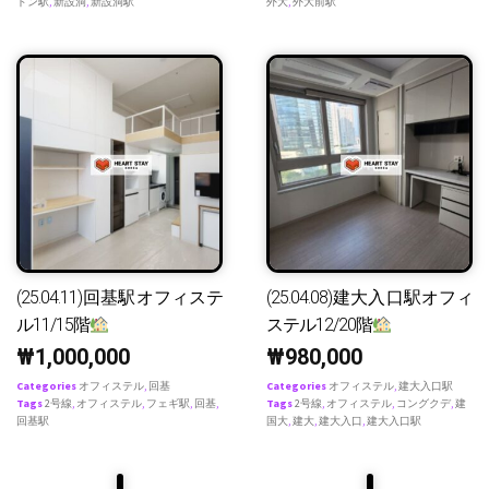
ドン駅
,
新設洞
,
新設洞駅
外大
,
外大前駅
(25.04.11)回基駅オフィステ
(25.04.08)建大入口駅オフィ
ル11/15階
ステル12/20階
₩
1,000,000
₩
980,000
Categories
オフィステル
,
回基
Categories
オフィステル
,
建大入口駅
Tags
2号線
,
オフィステル
,
フェギ駅
,
回基
,
Tags
2号線
,
オフィステル
,
コングクデ
,
建
回基駅
国大
,
建大
,
建大入口
,
建大入口駅