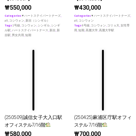
₩
550,000
₩
430,000
Categories
♥ ハートステイパートナーズ
,
Categories
♥ ハートステイパートナーズ
,
all
,
コシウォン
,
新吉（シンギル）
all
,
コシウォン
Tags
1号線
,
コシウォン
,
シンギル
,
シンギ
Tags
6号線
,
コシウォン
,
コリョ大
,
女性専
ル駅
,
ハートステイパートナース
,
新吉
,
新
用
,
短期
,
高麗大学
,
高麗大学駅
吉駅
,
男女共用
,
短期
(25.05.09)誠信女子大入口駅
(25.04.25)麻浦区庁駅オフィ
オフィステル7/16階
ステル 7/16階
₩
580,000
₩
700,000