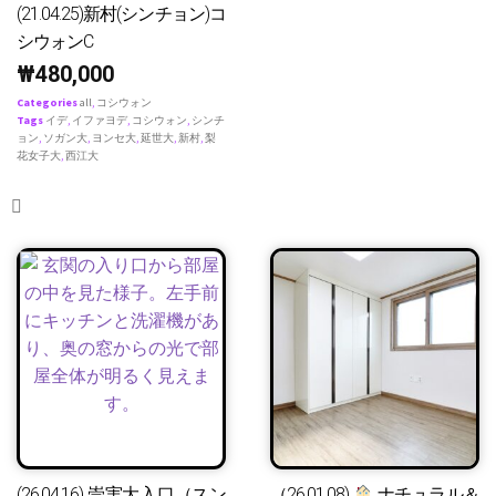
(21.04.25)新村(シンチョン)コ
シウォンC
₩
480,000
Categories
all
,
コシウォン
Tags
イデ
,
イファヨデ
,
コシウォン
,
シンチ
ョン
,
ソガン大
,
ヨンセ大
,
延世大
,
新村
,
梨
花女子大
,
西江大
(26.04.16) 崇実大入口（スン
（26.01.08)
ナチュラル＆