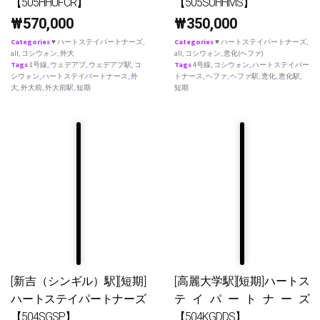
【505HHUFCR】
【505SUHHMS】
₩
570,000
₩
350,000
Categories
♥ ハートステイパートナーズ
,
Categories
♥ ハートステイパートナーズ
,
all
,
コシウォン
,
外大
all
,
コシウォン
,
恵化(ヘファ)
Tags
1号線
,
ウェデアプ
,
ウェデアプ駅
,
コ
Tags
4号線
,
コシウォン
,
ハートステイパー
シウォン
,
ハートステイパートナース
,
外
トナース
,
ヘファ
,
ヘファ駅
,
恵化
,
恵化駅
,
大
,
外大前
,
外大前駅
,
短期
短期
[新吉（シンギル）駅][短期]
[高麗大学駅][短期]ハートス
ハートステイパートナーズ
テイパートナーズ
【504SGSP】
【504KGDDS】