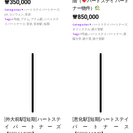
階（
ハートステイ パート
₩
350,000
ナー物件）
Categories
♥ ハートステイパートナーズ
,
all
,
コシウォン
,
安岩
₩
850,000
Tags
6号線
,
アナム
,
アナム駅
,
ハートステ
イパートナース
,
安岩
,
安岩駅
,
短期
Categories
♥ ハートステイパートナーズ
,
オフィステル
,
踏十里駅
Tags
5号線
,
ハートステイ パートナー
,
漢
陽大学
,
踏十里
,
踏十里駅
[外大前駅][短期] ハートステ
[恵化駅][短期]ハートステイ
イパートナーズ
パートナース