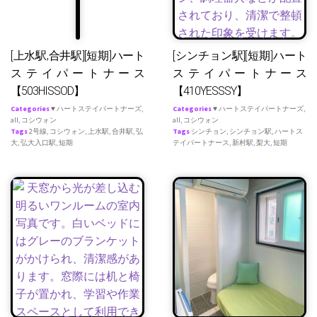
[上水駅,合井駅][短期]ハート
[シンチョン駅][短期]ハート
ステイパートナース
ステイパートナース
【503HISSOD】
【410YESSSY】
Categories
♥ ハートステイパートナーズ
,
Categories
♥ ハートステイパートナーズ
,
all
,
コシウォン
all
,
コシウォン
Tags
2号線
,
コシウォン
,
上水駅
,
合井駅
,
弘
Tags
シンチョン
,
シンチョン駅
,
ハートス
大
,
弘大入口駅
,
短期
テイパートナース
,
新村駅
,
梨大
,
短期