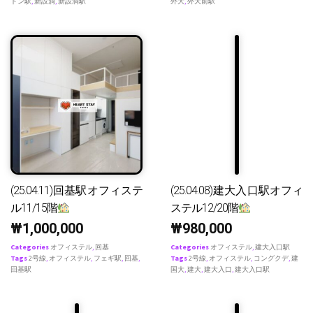
ドン駅
,
新設洞
,
新設洞駅
外大
,
外大前駅
(25.04.11)回基駅オフィステ
(25.04.08)建大入口駅オフィ
ル11/15階
ステル12/20階
₩
1,000,000
₩
980,000
Categories
オフィステル
,
回基
Categories
オフィステル
,
建大入口駅
Tags
2号線
,
オフィステル
,
フェギ駅
,
回基
,
Tags
2号線
,
オフィステル
,
コングクデ
,
建
回基駅
国大
,
建大
,
建大入口
,
建大入口駅