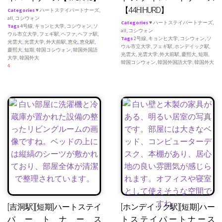
【44HIHURD】
Categories
♥ ハートステイパートナーズ
,
all
,
コシウォン
Categories
♥ ハートステイパートナーズ
,
Tags
4号線
,
キョンヒ大学
,
コシウォン
,
ソ
all
,
コシウォン
ウル市立大学
,
フェギ駅
,
ヘファ
,
ヘファ駅
,
Tags
2号線
,
キョンヒ大学
,
コシウォン
,
ソ
光雲大
,
光雲大学
,
外大前駅
,
恵化
,
恵化駅
,
ウル市立大学
,
フェギ駅
,
ホンデイック駅
,
慶熙大
,
短期
,
韓国コシウォン
,
韓国外国語
光雲大
,
光雲大学
,
外大前駅
,
慶熙大
,
短期
,
大学
,
韓国外大
韓国コシウォン
,
韓国外国語大学
,
韓国外大
4
[吉洞駅][短期]ハートステイ
[ホンデイック駅][短期]ハー
パートナース
トステイパートナース