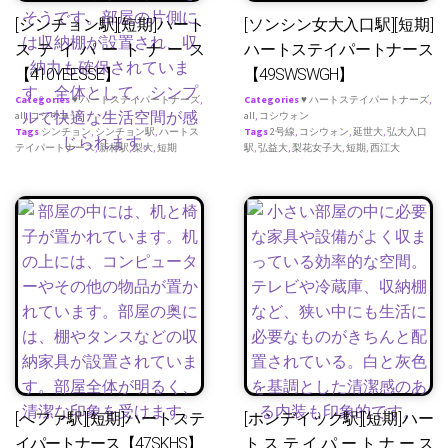
[シンチョン駅][短期]ハート
[ソンシン女大入口駅][短期]
ステイパートナース
ハートステイパートナース
【410YEESSE】
【49SWSWGH】
Categories
♥ ハートステイパートナーズ
,
Categories
♥ ハートステイパートナーズ
,
all
,
コシウォン
all
,
コシウォン
Tags
シンチョン
,
シンチョン駅
,
ハートス
Tags
2号線
,
コシウォン
,
延世大
,
弘大入口
テイパートナース
,
新村駅
,
梨大
,
短期
駅
,
弘益大
,
梨花女子大
,
短期
,
西江大
[へファ駅][短期]ハートステ
[ホンデイック駅][短期]ハー
イパートナース【47SKHS】
トステイパートナース