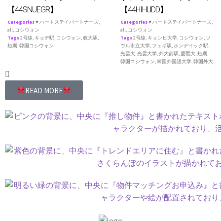
【44SNUEGR】
【44HIHUDD】
Categories
♥ ハートステイパートナーズ
,
Categories
♥ ハートステイパートナーズ
,
all
,
コシウォン
all
,
コシウォン
Tags
2号線
,
キョデ駅
,
コシウォン
,
教大駅
,
Tags
2号線
,
キョンヒ大学
,
コシウォン
,
ソ
短期
,
韓国コシウォン
ウル市立大学
,
フェギ駅
,
ホンデイック駅
,
光雲大
,
光雲大学
,
外大前駅
,
慶熙大
,
短期
,
韓国コシウォン
,
韓国外国語大学
,
韓国外大
READ MORE