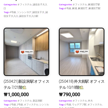
Categories
オフィステル
,
誠信女子大入
Categories
オフィステル
,
麻浦区庁駅
口
Tags
6号線
,
麻浦
,
麻浦区庁
,
麻浦区庁駅
Tags
4号線
,
ソンシンヨデ
,
誠信女子大
,
誠
信女子大入口
,
誠信女子大入口駅
(25.04.21)新設洞駅オフィス
(25.04.18) 外大前駅 オフィス
テル 7/21階
テル 10/18階
₩
1,000,000
₩
790,000
Categories
オフィステル
,
新設洞駅
Categories
オフィステル
,
外大
Tags
1号線
,
2号線
,
オフィステル
,
シンソル
Tags
1号線
,
ウェデアプ駅
,
オフィステル
,