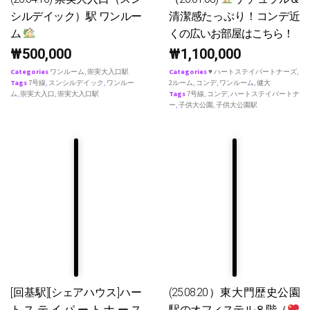
シルデイック）駅 ワンルー
清潔感たっぷり！コンデ近
ム
くの広いお部屋はこちら！
₩
500,000
₩
1,100,000
Categories
ワンルーム
,
崇実大入口駅
Categories
♥ ハートステイパートナーズ
,
Tags
7号線
,
スンシルデイック
,
ワンルー
2ルーム
,
コンデ
,
ワンルーム
,
健大
ム
,
崇実大入口
,
崇実大入口駅
Tags
7号線
,
コンデ
,
ハートステイパートナ
ー
,
子供大公園
,
子供大公園駅
[回基駅][シェアハウス]ハー
(25.08.20）東大門歴史公園
トステイパートナース
駅のオフィステル８階（