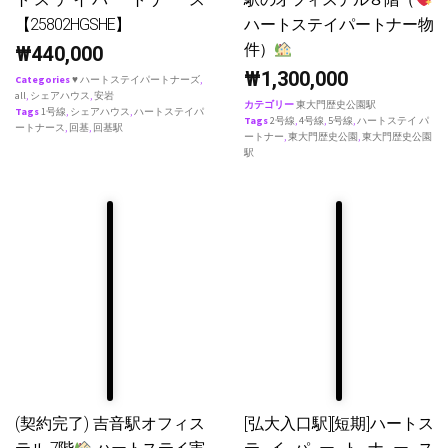
【25802HGSHE】
ハートステイパートナー物
件）
₩
440,000
₩
1,300,000
Categories
♥ ハートステイパートナーズ
,
all
,
シェアハウス
,
安岩
カテゴリー
東大門歴史公園駅
Tags
1号線
,
シェアハウス
,
ハートステイパ
Tags
2号線
,
4号線
,
5号線
,
ハートステイ パ
ートナース
,
回基
,
回基駅
ートナー
,
東大門歴史公園
,
東大門歴史公園
駅
(契約完了) 吉音駅オフィス
[弘大入口駅][短期]ハートス