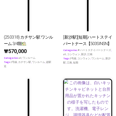
(25.03.18) カチサン駅 ワンル
[新沙駅][短期]ハートステイ
ーム 3/4階
パートナース【503SINSN】
₩
570,000
Categories
♥ ハートステイパートナーズ
,
all
,
コシウォン
,
新沙
,
江南
Categories
all
,
ワンルーム
Tags
3号線
,
コシウォン
,
ワンルーム
,
新沙
Tags
2号線
,
カチサン駅
,
ワンルーム
,
超駅
駅
,
江南
,
短期
近